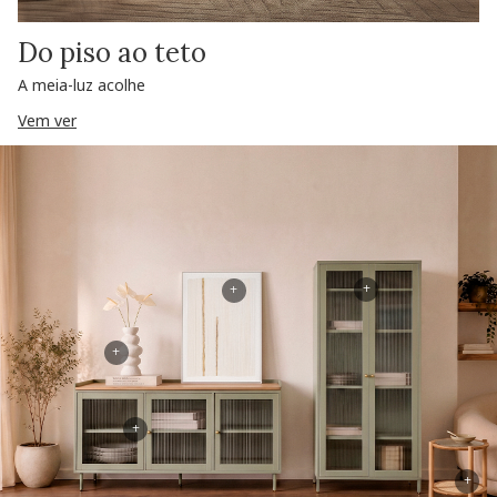
Do piso ao teto
A meia-luz acolhe
Vem ver
+
+
+
+
+