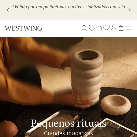
Escolha seu VOUCHER e ganhe até 30% OFF*: use
MOVEL30,
TEXTIL30 OU DECOR20
Pequenos rituais
Grandes mudanças