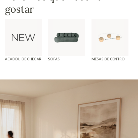
gostar
ACABOU DE CHEGAR
SOFÁS
MESAS DE CENTRO
T