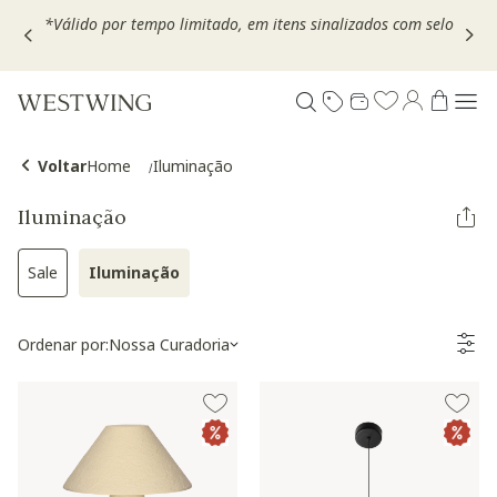
,
*Válido por tempo limitado, em itens sinalizados com selo
Voltar
Home
Iluminação
Iluminação
Sale
Iluminação
Refinar por Categoria: Sale
Selected Atualmente refinado por Categoria: Ilu
Ordenar por:
Nossa Curadoria