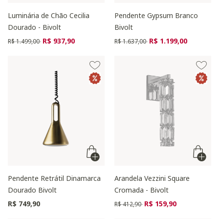
Luminária de Chão Cecilia
Pendente Gypsum Branco
Dourado - Bivolt
Bivolt
Preço reduzido de
para
Preço reduzido de
para
R$ 937,90
R$ 1.199,00
R$ 1.499,00
R$ 1.637,00
Pendente Retrátil Dinamarca
Arandela Vezzini Square
Dourado Bivolt
Cromada - Bivolt
Preço reduzido de
para
R$ 749,90
R$ 159,90
R$ 412,90