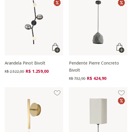
Arandela Pinot Bivolt
Pendente Pierre Concreto
Bivolt
Preço reduzido de
para
R$ 1.259,00
R$ 2.522,00
Preço reduzido de
para
R$ 424,90
R$ 732,90