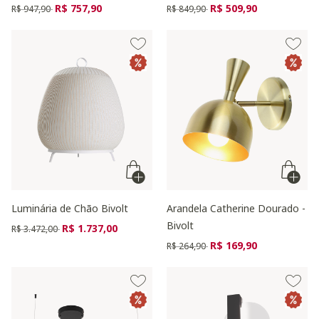
Preço reduzido de
para
Preço reduzido de
para
R$ 757,90
R$ 509,90
R$ 947,90
R$ 849,90
Luminária de Chão Bivolt
Arandela Catherine Dourado -
Bivolt
Preço reduzido de
para
R$ 1.737,00
R$ 3.472,00
Preço reduzido de
para
R$ 169,90
R$ 264,90