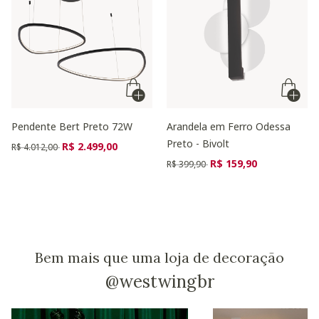
Pendente Bert Preto 72W
Arandela em Ferro Odessa
Preto - Bivolt
Preço reduzido de
para
R$ 2.499,00
R$ 4.012,00
Preço reduzido de
para
R$ 159,90
R$ 399,90
Bem mais que uma loja de decoração
@westwingbr