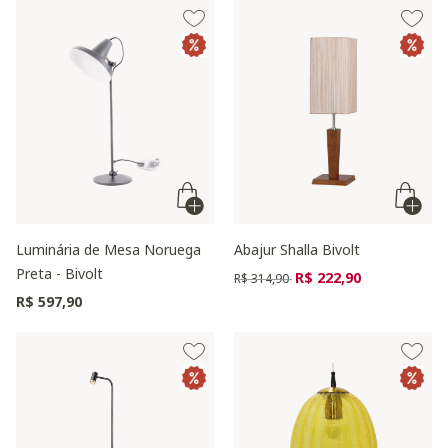
Luminária de Mesa Noruega
Abajur Shalla Bivolt
Preta - Bivolt
Preço reduzido de
para
R$ 222,90
R$ 314,90
R$ 597,90