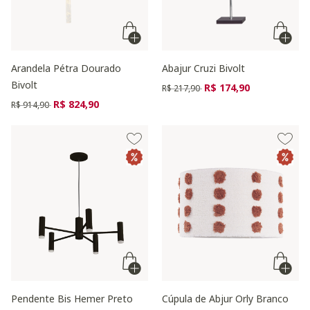
Arandela Pétra Dourado
Abajur Cruzi Bivolt
Bivolt
Preço reduzido de
para
R$ 174,90
R$ 217,90
Preço reduzido de
para
R$ 824,90
R$ 914,90
Pendente Bis Hemer Preto
Cúpula de Abjur Orly Branco