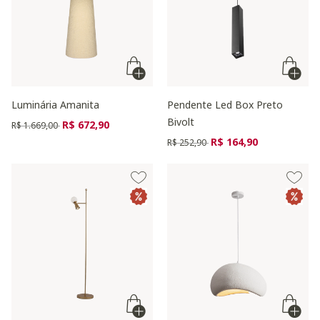
Luminária Amanita
Pendente Led Box Preto
Bivolt
Preço reduzido de
para
R$ 672,90
R$ 1.669,00
Preço reduzido de
para
R$ 164,90
R$ 252,90