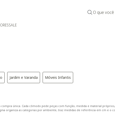
O que você
DORES
SALE
io
Jardim e Varanda
Móveis Infantis
jantar
egoria: Quarto
inar por Categoria: Escritório
Refinar por Categoria: Jardim e Varanda
Refinar por Categoria: Móveis Infa
ma compra única. Cada cômodo pede peças com função, medida e material próprios
sta página organiza as categorias por ambiente, traz medidas de referência em cm e 