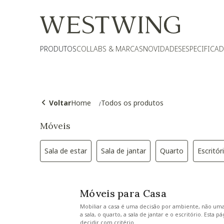
PRODUTOS
COLLABS & MARCAS
NOVIDADES
ESPECIFICA
Voltar
Home
Todos os produtos
Móveis
Sala de estar
Sala de jantar
Quarto
Escritór
Refinar por Categoria: Sala de estar
Refinar por Categoria: Sala de 
Refinar por Cat
Ref
Móveis para Casa
Mobiliar a casa é uma decisão por ambiente, não u
a sala, o quarto, a sala de jantar e o escritório. E
decidir com critério.