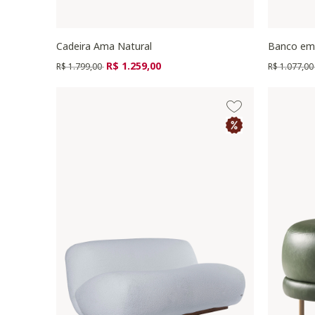
Cadeira Ama Natural
Banco em 
Preço reduzido de
para
Preço redu
R$ 1.259,00
R$ 1.799,00
R$ 1.077,0