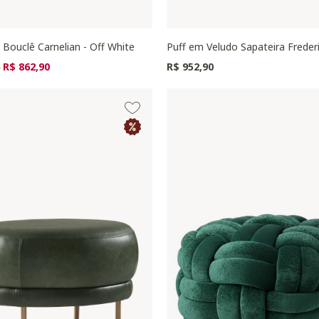
Bouclê Carnelian - Off White
Puff em Veludo Sapateira Frederi
zido de
para
R$ 862,90
R$ 952,90
0