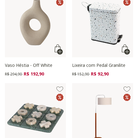
Vaso Héstia - Off White
Lixeira com Pedal Granilite
Preço reduzido de
para
Preço reduzido de
para
R$ 192,90
R$ 92,90
R$ 294,90
R$ 152,90