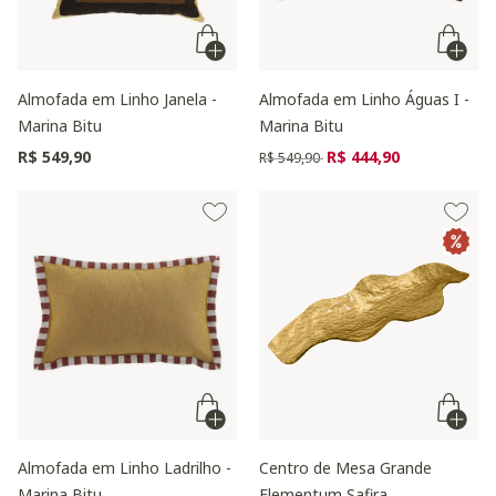
Almofada em Linho Janela -
Almofada em Linho Águas I -
Marina Bitu
Marina Bitu
Preço reduzido de
para
R$ 549,90
R$ 444,90
R$ 549,90
Almofada em Linho Ladrilho -
Centro de Mesa Grande
Marina Bitu
Elementum Safira