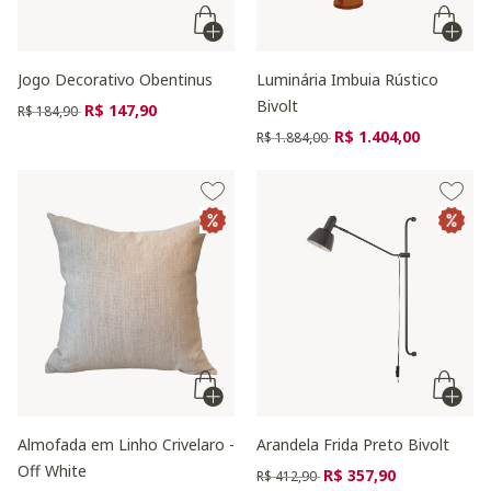
Jogo Decorativo Obentinus
Luminária Imbuia Rústico
Bivolt
Preço reduzido de
para
R$ 147,90
R$ 184,90
Preço reduzido de
para
R$ 1.404,00
R$ 1.884,00
Almofada em Linho Crivelaro -
Arandela Frida Preto Bivolt
Off White
Preço reduzido de
para
R$ 357,90
R$ 412,90