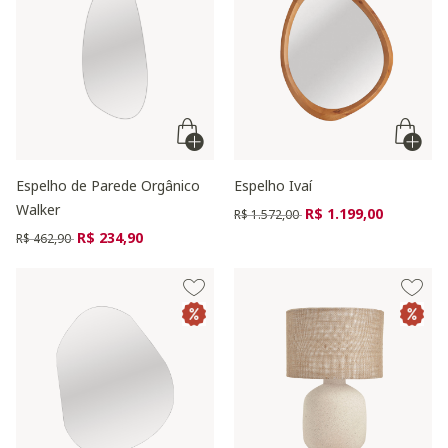
Espelho de Parede Orgânico
Espelho Ivaí
Walker
Preço reduzido de
para
R$ 1.199,00
R$ 1.572,00
Preço reduzido de
para
R$ 234,90
R$ 462,90