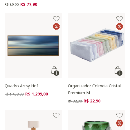
Preço reduzido de
para
R$ 77,90
R$ 89,90
Quadro Artsy Hof
Organizador Colmeia Cristal
Premium M
Preço reduzido de
para
R$ 1.299,00
R$ 1.439,00
Preço reduzido de
para
R$ 22,90
R$ 32,90