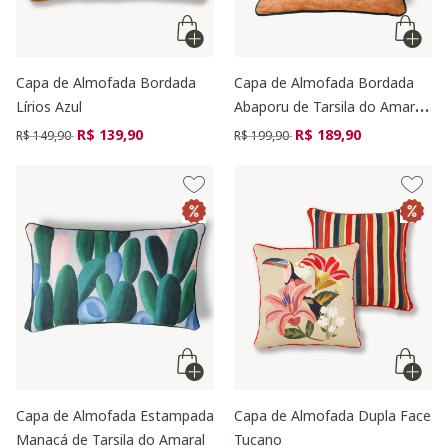
Capa de Almofada Bordada
Capa de Almofada Bordada
Lírios Azul
Abaporu de Tarsila do Amaral
Terracota
Preço reduzido de
para
Preço reduzido de
para
R$ 139,90
R$ 189,90
R$ 149,90
R$ 199,90
Capa de Almofada Estampada
Capa de Almofada Dupla Face
Manacá de Tarsila do Amaral
Tucano