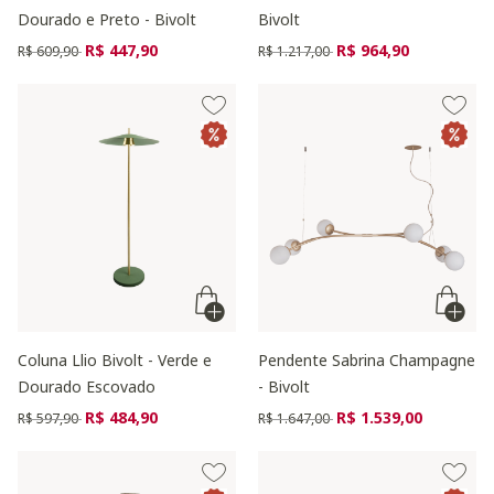
Dourado e Preto - Bivolt
Bivolt
Preço reduzido de
para
Preço reduzido de
para
R$ 447,90
R$ 964,90
R$ 609,90
R$ 1.217,00
Coluna Llio Bivolt - Verde e
Pendente Sabrina Champagne
Dourado Escovado
- Bivolt
Preço reduzido de
para
Preço reduzido de
para
R$ 484,90
R$ 1.539,00
R$ 597,90
R$ 1.647,00