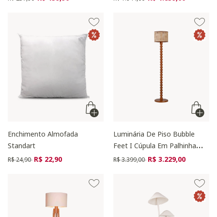
Enchimento Almofada
Luminária De Piso Bubble
Standart
Feet I Cúpula Em Palhinha
Sextavada
Preço reduzido de
para
Preço reduzido de
para
R$ 22,90
R$ 3.229,00
R$ 24,90
R$ 3.399,00