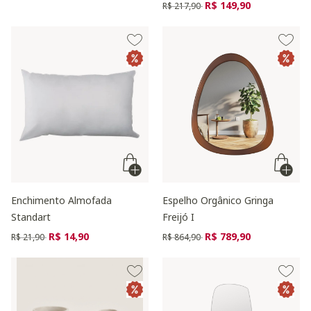
Preço reduzido de
para
R$ 149,90
R$ 217,90
Enchimento Almofada
Espelho Orgânico Gringa
Standart
Freijó I
Preço reduzido de
para
Preço reduzido de
para
R$ 14,90
R$ 789,90
R$ 21,90
R$ 864,90