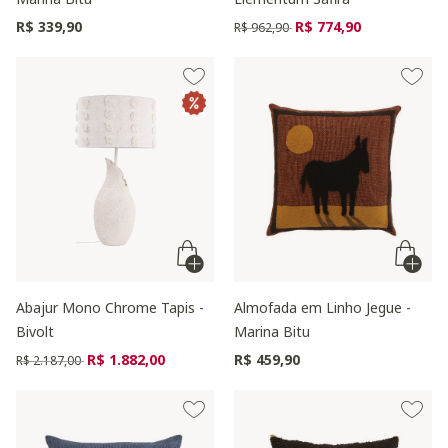
Preço reduzido de
para
R$ 339,90
R$ 774,90
R$ 962,90
Abajur Mono Chrome Tapis -
Almofada em Linho Jegue -
Bivolt
Marina Bitu
Preço reduzido de
para
R$ 1.882,00
R$ 459,90
R$ 2.187,00