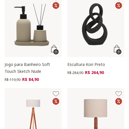
Jogo para Banheiro Soft
Escultura Kori Preto
Touch Sketch Nude
Preço reduzido de
para
R$ 264,90
R$ 284,90
Preço reduzido de
para
R$ 84,90
R$ 119,90