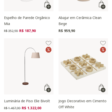
Espelho de Parede Orgânico
Abajur em Cerâmica Clean
Mia
Bege
Preço reduzido de
para
R$ 187,90
R$ 959,90
R$ 352,90
Luminária de Piso Elie Bivolt
Jogo Decorativo em Cimento
Off White
Preço reduzido de
para
R$ 1.322,00
R$ 1.467,00