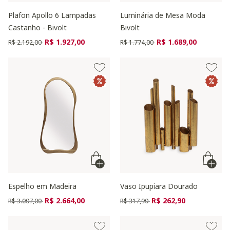
Plafon Apollo 6 Lampadas
Luminária de Mesa Moda
Castanho - Bivolt
Bivolt
Preço reduzido de
para
Preço reduzido de
para
R$ 1.927,00
R$ 1.689,00
R$ 2.192,00
R$ 1.774,00
Espelho em Madeira
Vaso Ipupiara Dourado
Preço reduzido de
para
Preço reduzido de
para
R$ 2.664,00
R$ 262,90
R$ 3.007,00
R$ 317,90