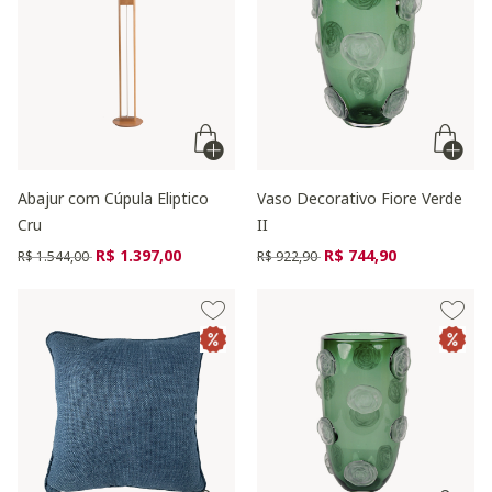
Abajur com Cúpula Eliptico
Vaso Decorativo Fiore Verde
Cru
II
Preço reduzido de
para
Preço reduzido de
para
R$ 1.397,00
R$ 744,90
R$ 1.544,00
R$ 922,90