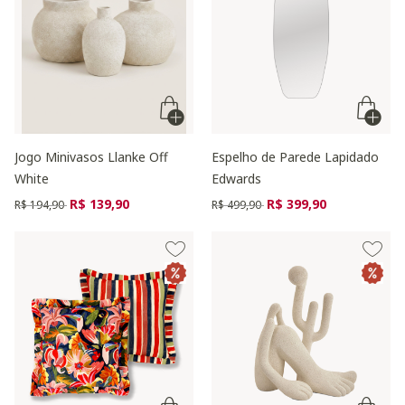
Jogo Minivasos Llanke Off
Espelho de Parede Lapidado
White
Edwards
Preço reduzido de
para
Preço reduzido de
para
R$ 139,90
R$ 399,90
R$ 194,90
R$ 499,90