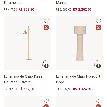
Estampado
Marrom
Preço reduzido de
para
Preço reduzido de
para
R$ 352,90
R$ 2.262,00
R$ 447,90
R$ 2.962,00
Luminária de Chão Karin
Luminária de Chão Frankfurt
Dourado - Bivolt
Bege
Preço reduzido de
para
Preço reduzido de
para
R$ 592,90
R$ 1.324,90
R$ 712,90
R$ 1.692,90