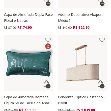
Capa de Almofada Dupla Face
Adorno Decorativo Abaporu
Floral e Listras
Médio I
Preço reduzido de
para
Preço reduzido de
para
R$ 74,90
R$ 322,90
R$ 87,90
R$ 449,90
Capa de Almofada Bordada
Pendente Eliptico Castanho -
Figura Só de Tarsila do Amaral
Bivolt
Verde
Preço reduzido de
para
Preço reduzido de
para
R$ 159,90
R$ 1.839,00
R$ 257,90
R$ 1.944,00