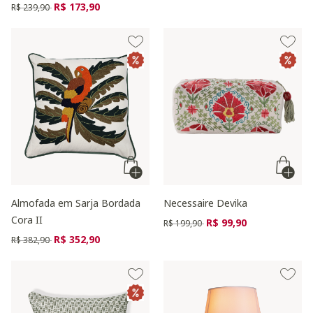
Preço reduzido de
para
R$ 173,90
R$ 239,90
Almofada em Sarja Bordada
Necessaire Devika
Cora II
Preço reduzido de
para
R$ 99,90
R$ 199,90
Preço reduzido de
para
R$ 352,90
R$ 382,90