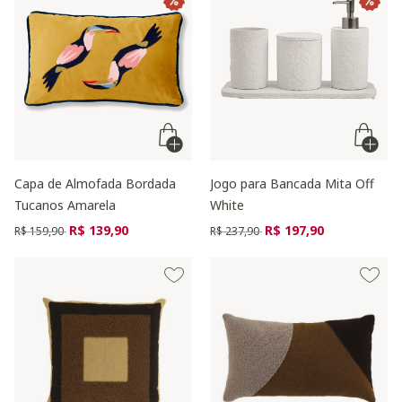
Capa de Almofada Bordada
Jogo para Bancada Mita Off
Tucanos Amarela
White
Preço reduzido de
para
Preço reduzido de
para
R$ 139,90
R$ 197,90
R$ 159,90
R$ 237,90