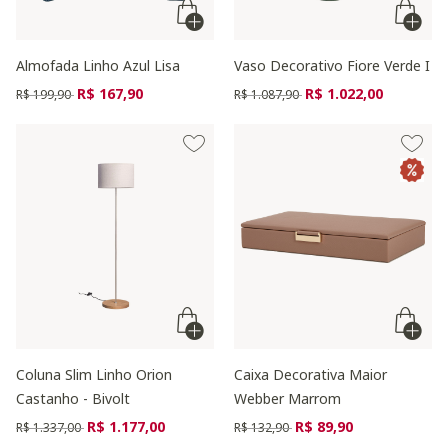
Almofada Linho Azul Lisa
Vaso Decorativo Fiore Verde I
Preço reduzido de
para
Preço reduzido de
para
R$ 167,90
R$ 1.022,00
R$ 199,90
R$ 1.087,90
Coluna Slim Linho Orion
Caixa Decorativa Maior
Castanho - Bivolt
Webber Marrom
Preço reduzido de
para
Preço reduzido de
para
R$ 1.177,00
R$ 89,90
R$ 1.337,00
R$ 132,90