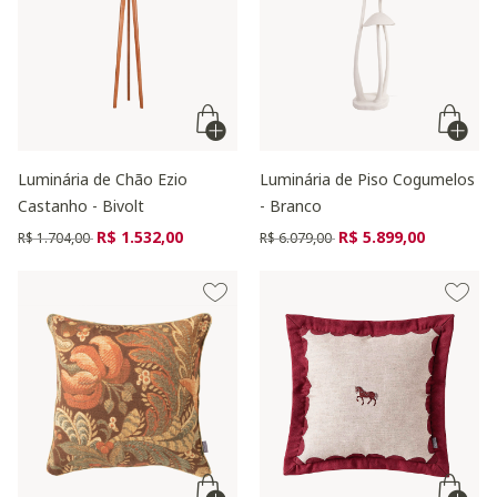
Luminária de Chão Ezio
Luminária de Piso Cogumelos
Castanho - Bivolt
- Branco
Preço reduzido de
para
Preço reduzido de
para
R$ 1.532,00
R$ 5.899,00
R$ 1.704,00
R$ 6.079,00