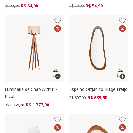
Preço reduzido de
para
Preço reduzido de
para
R$ 64,90
R$ 54,90
R$ 74,90
R$ 59,90
Luminária de Chão Arthur -
Espelho Orgânico Bulge Freijó
Bivolt
Preço reduzido de
para
R$ 639,90
R$ 697,90
Preço reduzido de
para
R$ 1.777,00
R$ 1.959,00