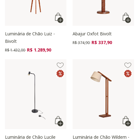
Luminária de Chão Luiz -
Abajur Oxfot Bivolt
Bivolt
Preço reduzido de
para
R$ 337,90
R$ 374,90
Preço reduzido de
para
R$ 1.289,90
R$ 1.432,00
Luminária de Chão Lucile
Luminária de Chão Wildem -