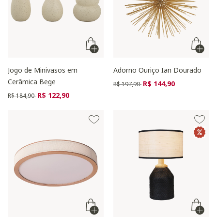
Jogo de Minivasos em
Adorno Ouriço Ian Dourado
Cerâmica Bege
Preço reduzido de
para
R$ 144,90
R$ 197,90
Preço reduzido de
para
R$ 122,90
R$ 184,90