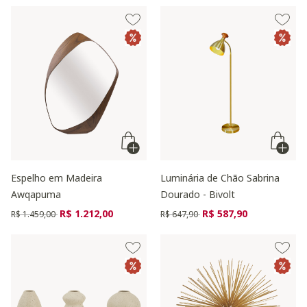
Espelho em Madeira
Luminária de Chão Sabrina
Awqapuma
Dourado - Bivolt
Preço reduzido de
para
Preço reduzido de
para
R$ 1.212,00
R$ 587,90
R$ 1.459,00
R$ 647,90