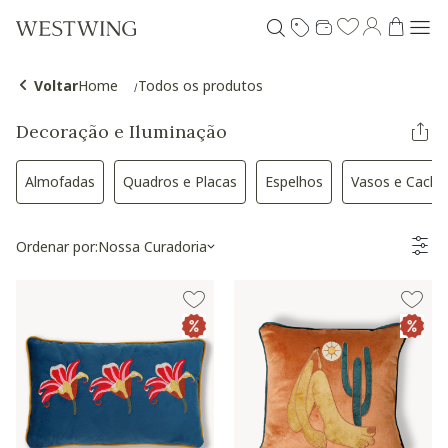
Voltar
Home
Todos os produtos
Decoração e Iluminação
Almofadas
Quadros e Placas
Espelhos
Vasos e Cache
Refinar por Categoria: Almofadas
Refinar por Categoria: Quadros e Placas
Refinar por Categoria: 
Refin
Ordenar por:
Nossa Curadoria