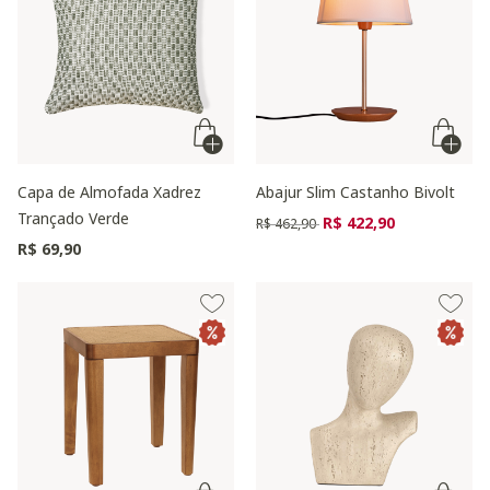
Capa de Almofada Xadrez
Abajur Slim Castanho Bivolt
Trançado Verde
Preço reduzido de
para
R$ 422,90
R$ 462,90
R$ 69,90