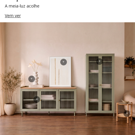
A meia-luz acolhe
Vem ver
+
+
+
+
+