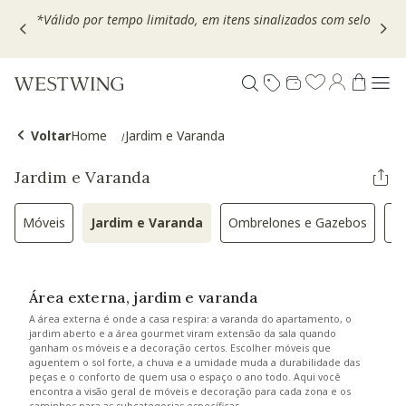
Escolha seu VOUCHER e ganhe até 30% OFF*: use
MOVEL30,
TEXTIL30 OU DECOR20
Voltar
Home
Jardim e Varanda
Jardim e Varanda
Móveis
Jardim e Varanda
Ombrelones e Gazebos
Ch
Refinar por Categoria: Móveis
Selected Atualmente refinado por Catego
Refinar por Categ
Área externa, jardim e varanda
A área externa é onde a casa respira: a varanda do apartamento, o
jardim aberto e a área gourmet viram extensão da sala quando
ganham os móveis e a decoração certos. Escolher móveis que
aguentem o sol forte, a chuva e a umidade muda a durabilidade das
peças e o conforto de quem usa o espaço o ano todo. Aqui você
encontra a visão geral de móveis e decoração para cada zona e os