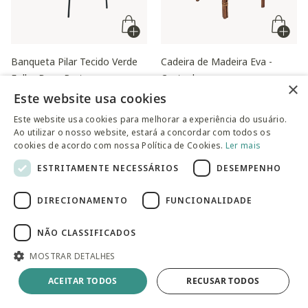
Banqueta Pilar Tecido Verde
Cadeira de Madeira Eva -
Folha Base Preta
Castanho
×
Este website usa cookies
R$ 1.139,00
R$ 1.639,00
Este website usa cookies para melhorar a experiência do usuário.
Ao utilizar o nosso website, estará a concordar com todos os
cookies de acordo com nossa Política de Cookies.
Ler mais
ESTRITAMENTE NECESSÁRIOS
DESEMPENHO
DIRECIONAMENTO
FUNCIONALIDADE
NÃO CLASSIFICADOS
MOSTRAR DETALHES
ACEITAR TODOS
RECUSAR TODOS
Cadeira de Praia Fixa
Mesa Bistrô Candeeiro
Aconchego Bege
Terracota