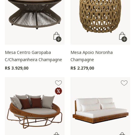
Mesa Centro Garopaba
Mesa Apoio Noronha
C/Champanheira Champagne
Champagne
R$ 3.929,00
R$ 2.279,00