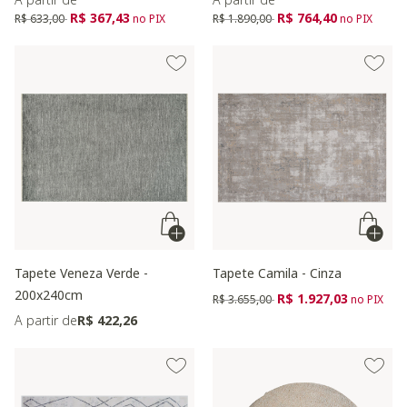
Preço reduzido de
para
Preço reduzido de
para
R$ 367,43
R$ 764,40
R$ 633,00
no PIX
R$ 1.890,00
no PIX
Tapete Veneza Verde -
Tapete Camila - Cinza
200x240cm
Preço reduzido de
para
R$ 1.927,03
R$ 3.655,00
no PIX
A partir de
R$ 422,26