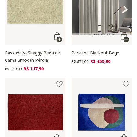
Passadeira Shaggy Beira de
Persiana Blackout Bege
Cama Smooth Pérola
Preço reduzido de
para
R$ 459,90
R$ 674,00
Preço reduzido de
para
R$ 117,90
R$ 129,00