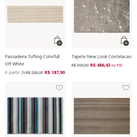
Passadeira Tufting Colorfull
Tapete New Look Contelacao
Off White
Preço reduzido de
para
R$ 486,43
R$ 999,00
no PIX
Preço reduzido de
para
A partir de
R$ 187,90
R$ 258,00