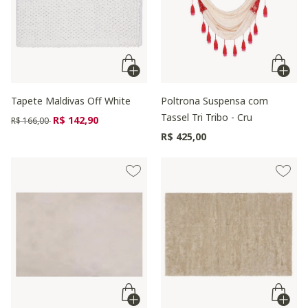
Tapete Maldivas Off White
Poltrona Suspensa com
Tassel Tri Tribo - Cru
Preço reduzido de
para
R$ 142,90
R$ 166,00
R$ 425,00