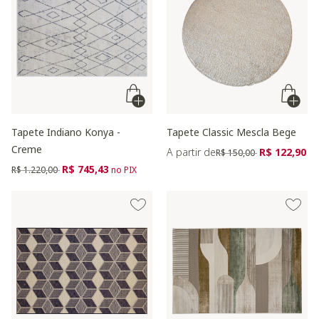
Tapete Indiano Konya -
Tapete Classic Mescla Bege
Creme
Preço reduzido de
para
A partir de
R$ 122,90
R$ 150,00
Preço reduzido de
para
R$ 745,43
R$ 1.220,00
no PIX