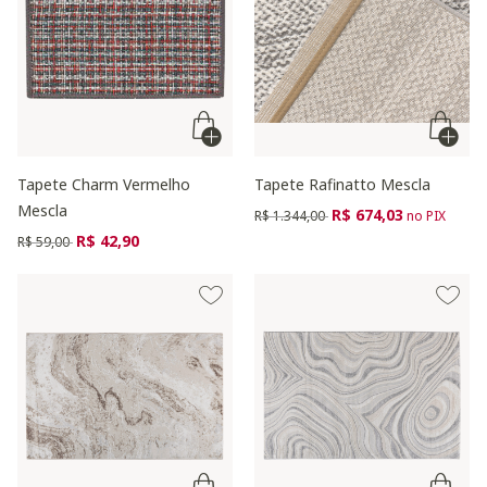
Tapete Charm Vermelho
Tapete Rafinatto Mescla
Mescla
Preço reduzido de
para
R$ 674,03
R$ 1.344,00
no PIX
Preço reduzido de
para
R$ 42,90
R$ 59,00