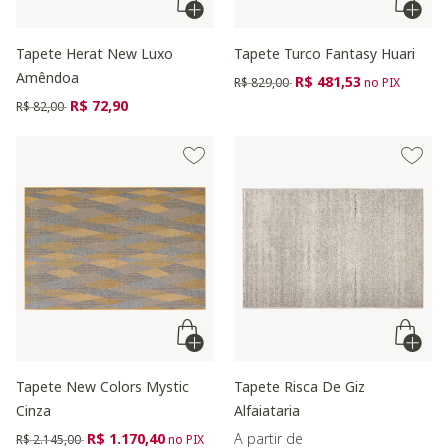
Tapete Herat New Luxo
Tapete Turco Fantasy Huari
Amêndoa
Preço reduzido de
para
R$ 481,53
R$ 829,00
no PIX
Preço reduzido de
para
R$ 72,90
R$ 82,00
Tapete New Colors Mystic
Tapete Risca De Giz
Cinza
Alfaiataria
Preço reduzido de
para
R$ 1.170,40
A partir de
R$ 2.145,00
no PIX