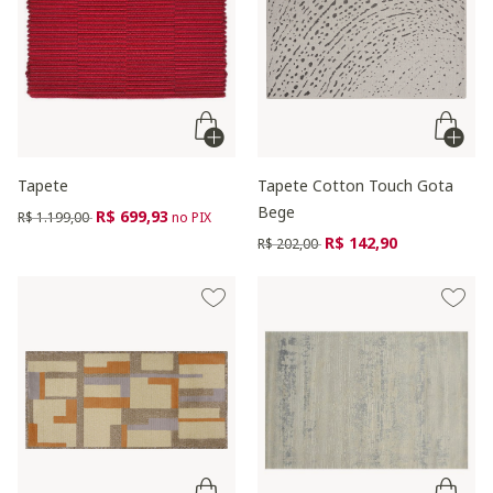
Tapete
Tapete Cotton Touch Gota
Bege
Preço reduzido de
para
R$ 699,93
R$ 1.199,00
no PIX
Preço reduzido de
para
R$ 142,90
R$ 202,00