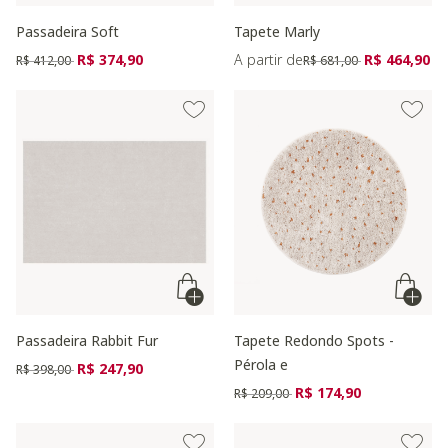
Passadeira Soft
Tapete Marly
Preço reduzido de
para
Preço reduzido de
para
R$ 374,90
A partir de
R$ 464,90
R$ 412,00
R$ 681,00
Passadeira Rabbit Fur
Tapete Redondo Spots -
Pérola e
Preço reduzido de
para
R$ 247,90
R$ 398,00
Preço reduzido de
para
R$ 174,90
R$ 209,00