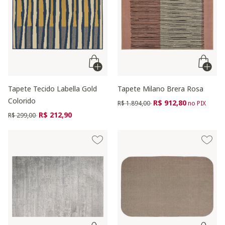
Tapete Tecido Labella Gold
Tapete Milano Brera Rosa
Colorido
Preço reduzido de
para
R$ 912,80
R$ 1.894,00
no PIX
Preço reduzido de
para
R$ 212,90
R$ 299,00