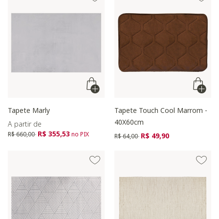
Tapete Marly
Tapete Touch Cool Marrom -
40X60cm
A partir de
Preço reduzido de
para
R$ 355,53
R$ 660,00
no PIX
Preço reduzido de
para
R$ 49,90
R$ 64,00