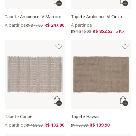
Tapete Ambience lV Marrom
Tapete Ambience Vl Cinza
Preço reduzido de
para
A partir de
R$ 247,90
A partir de
R$ 377,00
Preço reduzido de
para
R$ 852,53
R$ 1.346,00
no PIX
Tapete Caribe
Tapete Hawaii
Preço reduzido de
para
Preço reduzido de
para
A partir de
R$ 132,90
R$ 139,90
R$ 158,00
R$ 167,00