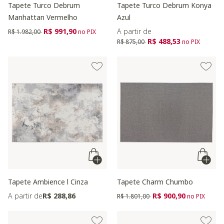
Tapete Turco Debrum
Tapete Turco Debrum Konya
Manhattan Vermelho
Azul
Preço reduzido de
para
R$ 991,90
A partir de
R$ 1.982,00
no PIX
Preço reduzido de
para
R$ 488,53
R$ 875,00
no PIX
Tapete Ambience l Cinza
Tapete Charm Chumbo
Preço reduzido de
para
A partir de
R$ 288,86
R$ 900,90
R$ 1.801,00
no PIX