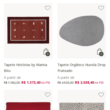
Tapete Histórias by Marina
Tapete Orgânico Nuvola Drop
Bitu
Prateado
A partir de
A partir de
Preço reduzido de
para
Preço reduzido de
para
R$ 1.373,40
R$ 2.038,40
R$ 1.962,00
no PIX
R$ 4.503,00
no PIX