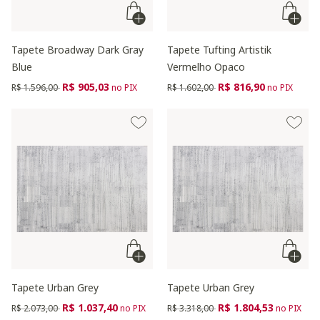
Tapete Broadway Dark Gray
Tapete Tufting Artistik
Blue
Vermelho Opaco
Preço reduzido de
para
Preço reduzido de
para
R$ 905,03
R$ 816,90
R$ 1.596,00
no PIX
R$ 1.602,00
no PIX
Tapete Urban Grey
Tapete Urban Grey
Preço reduzido de
para
Preço reduzido de
para
R$ 1.037,40
R$ 1.804,53
R$ 2.073,00
no PIX
R$ 3.318,00
no PIX