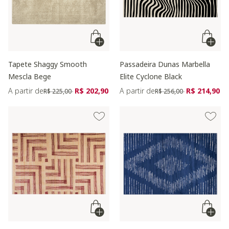
Tapete Shaggy Smooth
Passadeira Dunas Marbella
Mescla Bege
Elite Cyclone Black
Preço reduzido de
para
Preço reduzido de
para
A partir de
R$ 202,90
A partir de
R$ 214,90
R$ 225,00
R$ 256,00