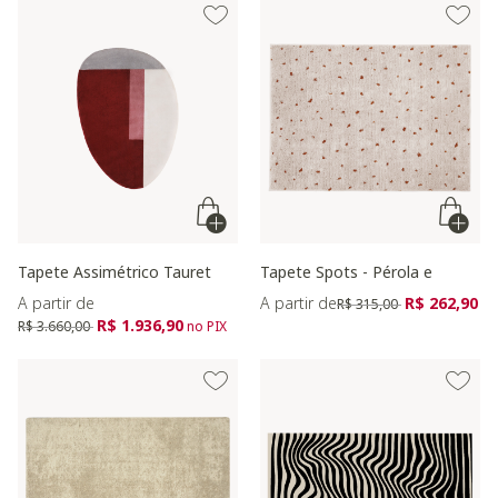
Tapete Assimétrico Tauret
Tapete Spots - Pérola e
Preço reduzido de
para
A partir de
A partir de
R$ 262,90
R$ 315,00
Preço reduzido de
para
R$ 1.936,90
R$ 3.660,00
no PIX