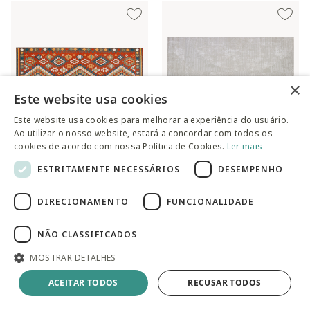
×
Este website usa cookies
Este website usa cookies para melhorar a experiência do usuário.
Ao utilizar o nosso website, estará a concordar com todos os
cookies de acordo com nossa Política de Cookies.
Ler mais
ESTRITAMENTE NECESSÁRIOS
DESEMPENHO
Passadeira Aurora Trend
Tapete Liora Bege I
Preço reduzido de
para
Preço reduzido de
para
R$ 212,90
R$ 2.416,40
R$ 282,00
R$ 4.487,00
no PIX
DIRECIONAMENTO
FUNCIONALIDADE
NÃO CLASSIFICADOS
MOSTRAR DETALHES
ACEITAR TODOS
RECUSAR TODOS