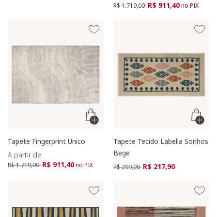
Preço reduzido de
para
R$ 911,40
R$ 1.719,00
no PIX
Tapete Fingerprint Unico
Tapete Tecido Labella Sonhos
Bege
A partir de
Preço reduzido de
para
R$ 911,40
R$ 1.719,00
no PIX
Preço reduzido de
para
R$ 217,90
R$ 299,00