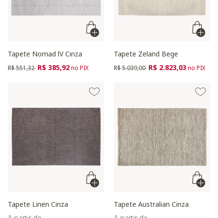
Tapete Nomad lV Cinza
Tapete Zeland Bege
Preço reduzido de
para
Preço reduzido de
para
R$ 385,92
R$ 2.823,03
R$ 551,32
no PIX
R$ 5.039,00
no PIX
Tapete Linen Cinza
Tapete Australian Cinza
A partir de
A partir de