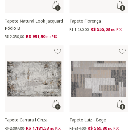
Tapete Natural Look Jacquard
Tapete Florença
Pódio B
Preço reduzido de
para
R$ 555,03
R$ 1.280,00
no PIX
Preço reduzido de
para
R$ 991,90
R$ 2.050,00
no PIX
Tapete Carrara l Cinza
Tapete Luiz - Bege
Preço reduzido de
para
Preço reduzido de
para
R$ 1.181,53
R$ 569,80
R$ 2.097,00
no PIX
R$ 814,00
no PIX