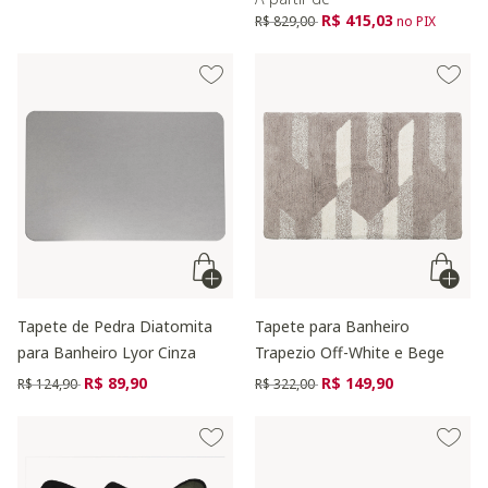
Preço reduzido de
para
R$ 415,03
R$ 829,00
no PIX
Tapete de Pedra Diatomita
Tapete para Banheiro
para Banheiro Lyor Cinza
Trapezio Off-White e Bege
Preço reduzido de
para
Preço reduzido de
para
R$ 89,90
R$ 149,90
R$ 124,90
R$ 322,00