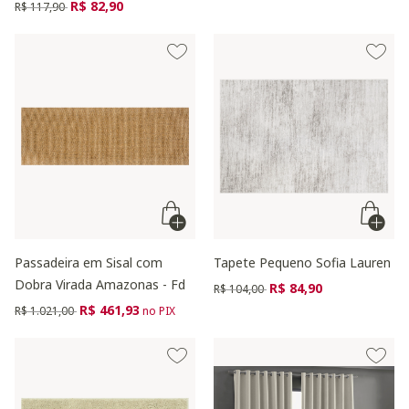
Preço reduzido de
para
R$ 82,90
R$ 117,90
Passadeira em Sisal com
Tapete Pequeno Sofia Lauren
Dobra Virada Amazonas - Fd
Preço reduzido de
para
R$ 84,90
R$ 104,00
Preço reduzido de
para
R$ 461,93
R$ 1.021,00
no PIX