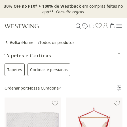
30% OFF no PIX* + 100% de Westback
em compras feitas no
app
**.
Consulte regras.
Voltar
Home
Todos os produtos
Tapetes e Cortinas
Tapetes
Cortinas e persianas
Refinar por Categoria: Tapetes
Refinar por Categoria: Cortinas e persiana
Ordenar por:
Nossa Curadoria