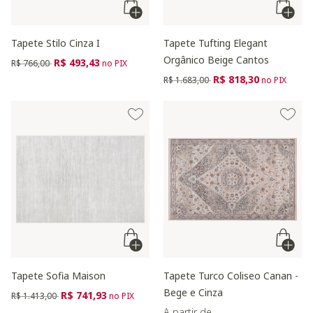
Tapete Stilo Cinza I
Tapete Tufting Elegant
Orgânico Beige Cantos
Preço reduzido de
para
R$ 493,43
R$ 766,00
no PIX
Preço reduzido de
para
R$ 818,30
R$ 1.683,00
no PIX
Tapete Sofia Maison
Tapete Turco Coliseo Canan -
Bege e Cinza
Preço reduzido de
para
R$ 741,93
R$ 1.413,00
no PIX
A partir de