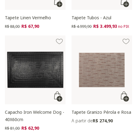
Tapete Linen Vermelho
Tapete Tubos - Azul
Preço reduzido de
para
Preço reduzido de
para
R$ 67,90
R$ 3.499,93
R$ 88,00
R$ 4.999,90
no PIX
Capacho Iron Welcome Dog -
Tapete Granizo Pérola e Rosa
40X60cm
A partir de
R$ 274,90
Preço reduzido de
para
R$ 62,90
R$ 81,00