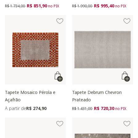
Preço reduzido de
para
Preço reduzido de
para
R$ 851,90
R$ 995,40
R$ 1.734,00
no PIX
R$ 1.990,00
no PIX
Tapete Mosaico Pérola e
Tapete Debrum Chevron
Açafrão
Prateado
Preço reduzido de
para
A partir de
R$ 274,90
R$ 720,30
R$ 1.431,00
no PIX