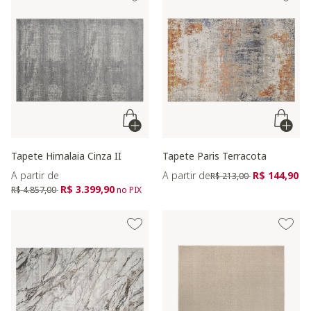
Tapete Himalaia Cinza II
Tapete Paris Terracota
Preço reduzido de
para
A partir de
A partir de
R$ 144,90
R$ 213,00
Preço reduzido de
para
R$ 3.399,90
R$ 4.857,00
no PIX