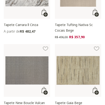
Tapete Carrara ll Cinza
Tapete Tufting Nativa Sc
Cocais Bege
A partir de
R$ 482,47
Preço reduzido de
para
R$ 357,90
R$ 496,00
Tapete New Boucle Vulcan
Tapete Gaia Bege