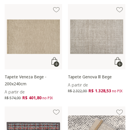
Tapete Veneza Bege -
Tapete Genova lll Bege
200x240cm
A partir de
Preço reduzido de
para
R$ 1.328,53
R$ 2.322,00
no PIX
A partir de
Preço reduzido de
para
R$ 401,80
R$ 574,00
no PIX