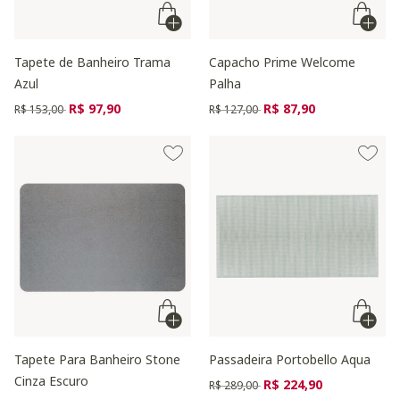
Tapete de Banheiro Trama
Capacho Prime Welcome
Azul
Palha
Preço reduzido de
para
Preço reduzido de
para
R$ 97,90
R$ 87,90
R$ 153,00
R$ 127,00
Tapete Para Banheiro Stone
Passadeira Portobello Aqua
Cinza Escuro
Preço reduzido de
para
R$ 224,90
R$ 289,00