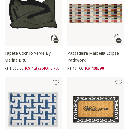
Tapete Cochilo Verde By
Passadeira Marbella Eclipse
Marina Bitu
Pathwork
Preço reduzido de
para
Preço reduzido de
para
R$ 1.373,40
R$ 409,90
R$ 1.962,00
no PIX
R$ 491,00