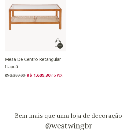
Mesa De Centro Retangular
Itapuã
Preço reduzido de
para
R$ 1.609,30
R$ 2.299,00
no PIX
Bem mais que uma loja de decoração
@westwingbr