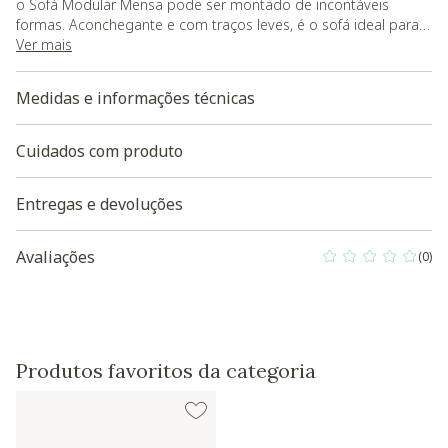
o Sofá Modular Mensa pode ser montado de incontáveis
formas. Aconchegante e com traços leves, é o sofá ideal para
pequenos e grandes espaços;
Ver mais
- Composto por 02 peças, sendo: 01 Módulo Canto Esquerdo e
01 Módulo Canto Direito.;
Medidas e informações técnicas
- As almofadas são vendidas separadamente;
- Garantia do fornecedor de 180 dias contra defeitos de
fabricação;
Cuidados com produto
- Carga máxima suportada: 110 kg/ assento;
- O produto será entregue desmontado.
Entregas e devoluções
- As cores podem apresentar pequenas variações devido ao
lote de produção e às configurações do seu monitor.
Avaliações
(0)
0 out of 5 Custo
Baixe aqui a modelagem 3D do produto
Produtos favoritos da categoria