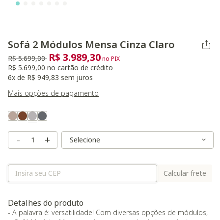
Sofá 2 Módulos Mensa Cinza Claro
R$ 3.989,30
Preço reduzido de
para
R$ 5.699,00
no PIX
R$ 5.699,00 no cartão de crédito
6x de R$ 949,83 sem juros
Mais opções de pagamento
Variant Real Color
Selected
Variant Size
Variant Size
-
+
Calcular frete
Detalhes do produto
- A palavra é: versatilidade! Com diversas opções de módulos,