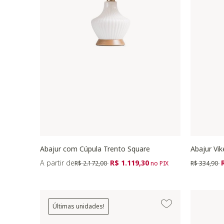
Abajur com Cúpula Trento Square
Abajur Vik
Preço reduzido de
para
Preço redu
p
A partir de
R$ 1.119,30
R$ 2.172,00
no PIX
R$ 334,90
Últimas unidades!