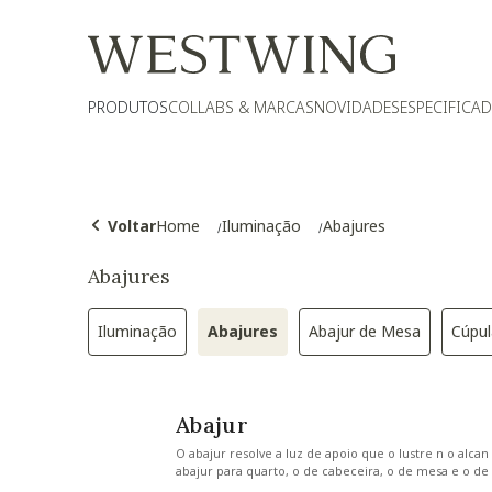
PRODUTOS
COLLABS & MARCAS
NOVIDADES
ESPECIFICA
Voltar
Home
Iluminação
Abajures
Abajures
Iluminação
Abajures
Abajur de Mesa
Cúpul
Refinar por Categoria: Iluminação
Selected Atualmente refinado 
Refinar por Categ
Abajur
O abajur resolve a luz de apoio que o lustre n o alc
abajur para quarto, o de cabeceira, o de mesa e o de