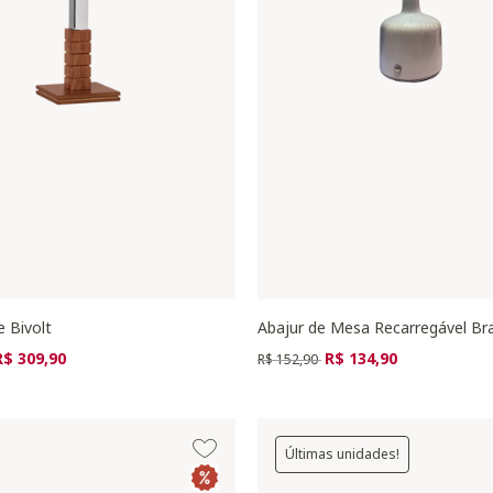
e Bivolt
Abajur de Mesa Recarregável Br
zido de
ara
Preço reduzido de
para
R$ 309,90
R$ 134,90
R$ 152,90
Últimas unidades!