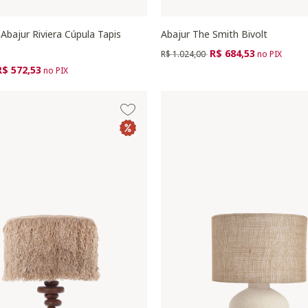
Abajur Riviera Cúpula Tapis
Abajur The Smith Bivolt
Preço reduzido de
para
R$ 684,53
R$ 1.024,00
no PIX
zido de
ara
R$ 572,53
no PIX