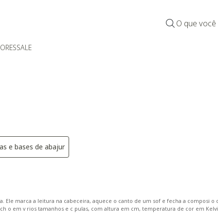
O que você
DORES
SALE
as e bases de abajur
por Categoria: Abajures
oria: Abajur de Mesa
Refinar por Categoria: Cúpulas e bases de abajur
an a. Ele marca a leitura na cabeceira, aquece o canto de um sof e fecha a composi
 ch o em v rios tamanhos e c pulas, com altura em cm, temperatura de cor em Kelvi