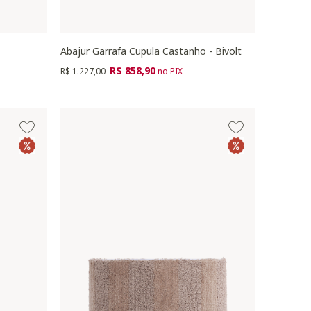
Abajur Garrafa Cupula Castanho - Bivolt
Preço reduzido de
para
R$ 858,90
R$ 1.227,00
no PIX