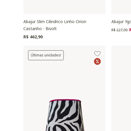
Abajur Slim Cilindrico Linho Orion
Abajur Ygo
Castanho - Bivolt
Preço redu
p
R$ 227,90
R$ 462,90
Últimas unidades!