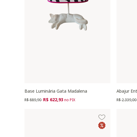
Base Luminária Gata Madalena
Abajur Ent
Preço reduzido de
para
Preço redu
R$ 622,93
R$ 889,90
no PIX
R$ 2.339,0