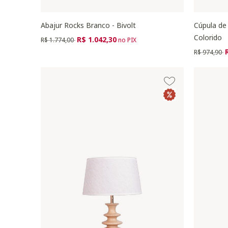
Abajur Rocks Branco - Bivolt
Cúpula de 
Colorido
Preço reduzido de
para
R$ 1.042,30
R$ 1.774,00
no PIX
Preço redu
p
R$ 974,90