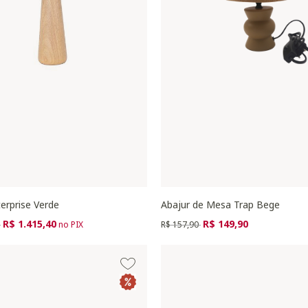
erprise Verde
Abajur de Mesa Trap Bege
zido de
para
Preço reduzido de
para
R$ 1.415,40
R$ 149,90
0
no PIX
R$ 157,90