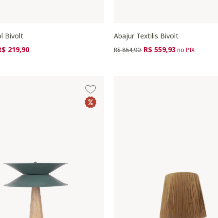
l Bivolt
Abajur Textilis Bivolt
zido de
ara
Preço reduzido de
para
R$ 219,90
R$ 559,93
R$ 864,90
no PIX