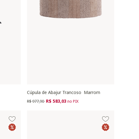
Cúpula de Abajur Trancoso Marrom
Preço reduzido de
para
R$ 583,03
R$ 977,90
no PIX