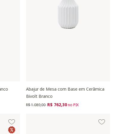
anco
Abajur de Mesa com Base em Cerâmica
Bivolt Branco
Preço reduzido de
para
R$ 762,30
R$ 1.089,00
no PIX