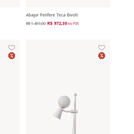
Abajur Perifere Teca Bivolt
Preço reduzido de
para
R$ 972,30
R$ 1.459,00
no PIX