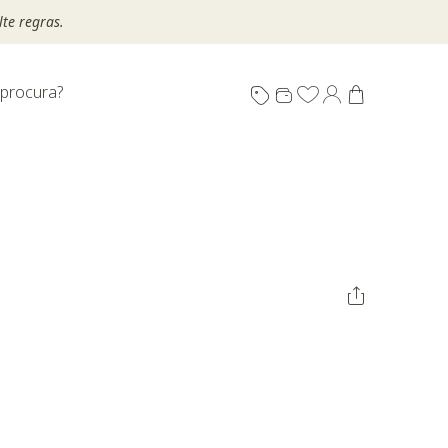
te regras.
 procura?