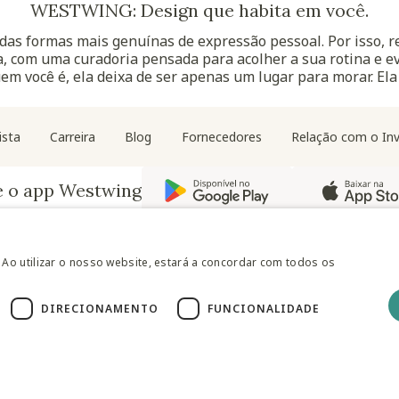
WESTWING: Design que habita em você.
as formas mais genuínas de expressão pessoal. Por isso, 
, com uma curadoria pensada para acolher a sua rotina e ev
uem você é, ela deixa de ser apenas um lugar para morar. Ela
Navegação do rodapé
ista
Carreira
Blog
Fornecedores
Relação com o Inv
e o app Westwing
 Ao utilizar o nosso website, estará a concordar com todos os
DIRECIONAMENTO
FUNCIONALIDADE
@westwingbr
Somos uma empresa certificada
RCIO VAREJISTA S.A CNPJ: 14.776.142/0001-50 Endereço: Av. Queiro
São Paulo