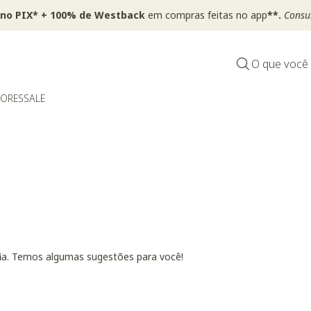
 no PIX* + 100% de Westback
em compras feitas no app
**.
Consul
O que você
DORES
SALE
fia. Temos algumas sugestões para você!