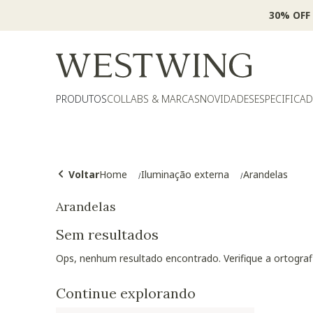
30% OFF
PRODUTOS
COLLABS & MARCAS
NOVIDADES
ESPECIFICA
Voltar
Home
Iluminação externa
Arandelas
Arandelas
Sem resultados
Ops, nenhum resultado encontrado. Verifique a ortogra
Continue explorando