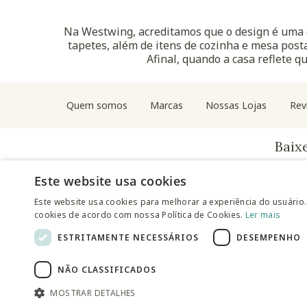
Na Westwing, acreditamos que o design é uma d
tapetes, além de itens de cozinha e mesa posta
Afinal, quando a casa reflete q
Quem somos
Marcas
Nossas Lojas
Rev
Baix
Este website usa cookies
Este website usa cookies para melhorar a experiência do usuário.
cookies de acordo com nossa Política de Cookies.
Ler mais
ESTRITAMENTE NECESSÁRIOS
DESEMPENHO
NÃO CLASSIFICADOS
© 2025 Westwing Comércio Varejista S.A WESTWING COMÉ
MOSTRAR DETALHES