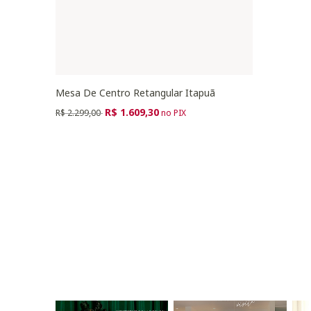
Mesa De Centro Retangular Itapuã
Preço reduzido de
para
R$ 1.609,30
R$ 2.299,00
no PIX