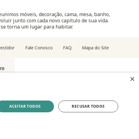
reunimos móveis, decoração, cama, mesa, banho,
oluir junto com cada novo capítulo de sua vida.
 se torna um lugar para habitar.
estidor
Fale Conosco
FAQ
Mapa do Site
×
ACEITAR TODOS
RECUSAR TODOS
z Filho, 1700 - Torre A 5° andar - Vila Hamburguesa -