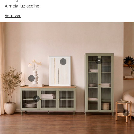
A meia-luz acolhe
Vem ver
+
+
+
+
+