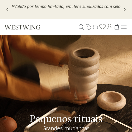
Escolha seu VOUCHER e ganhe até 30% OFF*: use
MOVEL30,
TEXTIL30 OU DECOR20
Pequenos rituais
Grandes mudanças