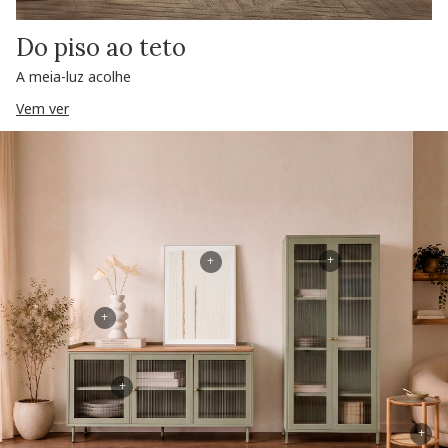
Do piso ao teto
A meia-luz acolhe
Vem ver
+
+
+
+
+