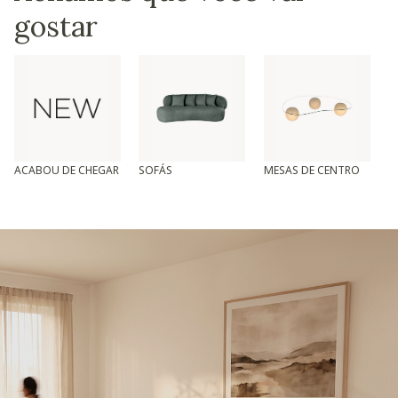
gostar
ACABOU DE CHEGAR
SOFÁS
MESAS DE CENTRO
T