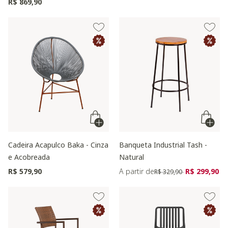
R$ 869,90
Cadeira Acapulco Baka - Cinza
Banqueta Industrial Tash -
e Acobreada
Natural
Preço reduzido de
para
R$ 579,90
A partir de
R$ 299,90
R$ 329,90