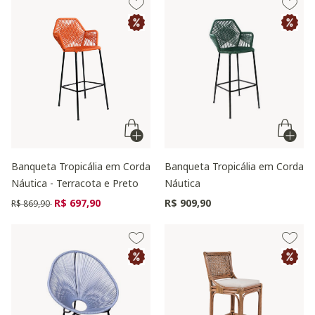
Banqueta Tropicália em Corda
Banqueta Tropicália em Corda
Náutica - Terracota e Preto
Náutica
Preço reduzido de
para
R$ 697,90
R$ 909,90
R$ 869,90