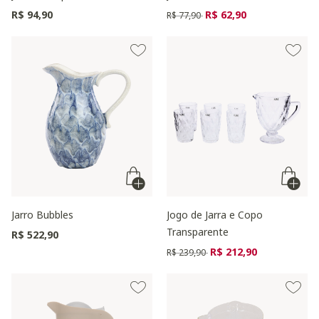
Preço reduzido de
para
R$ 94,90
R$ 62,90
R$ 77,90
Jarro Bubbles
Jogo de Jarra e Copo
Transparente
R$ 522,90
Preço reduzido de
para
R$ 212,90
R$ 239,90