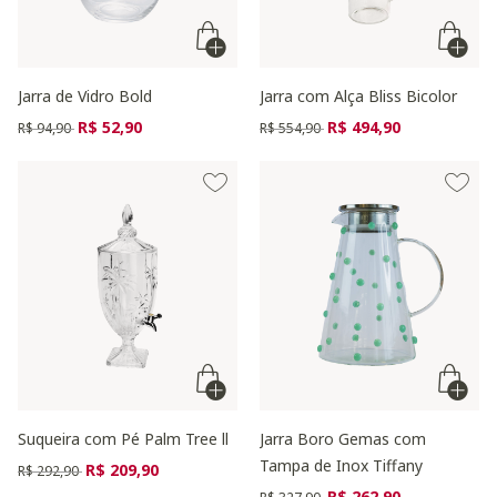
Jarra de Vidro Bold
Jarra com Alça Bliss Bicolor
Preço reduzido de
para
Preço reduzido de
para
R$ 52,90
R$ 494,90
R$ 94,90
R$ 554,90
Suqueira com Pé Palm Tree ll
Jarra Boro Gemas com
Tampa de Inox Tiffany
Preço reduzido de
para
R$ 209,90
R$ 292,90
Preço reduzido de
para
R$ 262,90