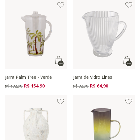
Jarra Palm Tree - Verde
Jarra de Vidro Lines
Preço reduzido de
para
Preço reduzido de
para
R$ 154,90
R$ 64,90
R$ 192,90
R$ 92,90