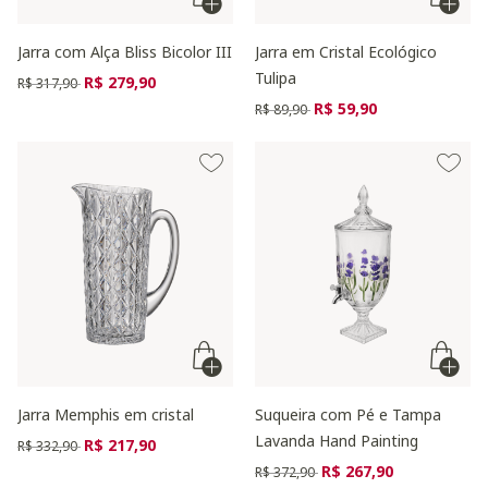
Jarra com Alça Bliss Bicolor III
Jarra em Cristal Ecológico
Tulipa
Preço reduzido de
para
R$ 279,90
R$ 317,90
Preço reduzido de
para
R$ 59,90
R$ 89,90
Jarra Memphis em cristal
Suqueira com Pé e Tampa
Lavanda Hand Painting
Preço reduzido de
para
R$ 217,90
R$ 332,90
Preço reduzido de
para
R$ 267,90
R$ 372,90