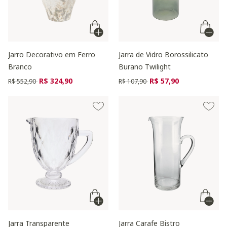
Jarro Decorativo em Ferro
Jarra de Vidro Borossilicato
Branco
Burano Twilight
Preço reduzido de
para
Preço reduzido de
para
R$ 324,90
R$ 57,90
R$ 552,90
R$ 107,90
Jarra Transparente
Jarra Carafe Bistro