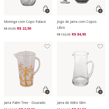
Moringa com Copo Palace
Jogo de Jarra com Copos
Libra
Preço reduzido de
para
R$ 22,90
R$ 39,90
Preço reduzido de
para
R$ 84,90
R$ 132,90
Jarra Palm Tree - Dourado
Jarra de Vidro Slim
Preço reduzido de
para
Preço reduzido de
para