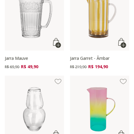
Jarra Mauve
Jarra Garret - Âmbar
Preço reduzido de
para
Preço reduzido de
para
R$ 49,90
R$ 194,90
R$ 69,90
R$ 219,90