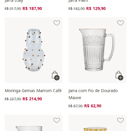
Jarra Italy
Jarra Palm
Preço reduzido de
para
Preço reduzido de
para
R$ 187,90
R$ 129,90
R$ 317,90
R$ 182,90
Moringa Gemas Marrom Café
Jarra com Fio de Dourado
Mauve
Preço reduzido de
para
R$ 214,90
R$ 237,90
Preço reduzido de
para
R$ 62,90
R$ 87,90