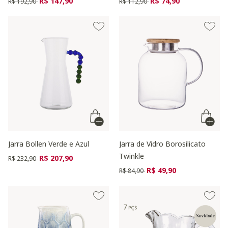
R$ 147,90
R$ 74,90
R$ 192,90
R$ 112,90
Jarra Bollen Verde e Azul
Jarra de Vidro Borosilicato
Twinkle
Preço reduzido de
para
R$ 207,90
R$ 232,90
Preço reduzido de
para
R$ 49,90
R$ 84,90