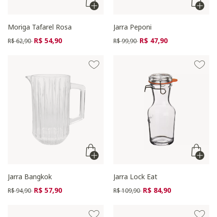
Moriga Tafarel Rosa
Jarra Peponi
Preço reduzido de
para
Preço reduzido de
para
R$ 54,90
R$ 47,90
R$ 62,90
R$ 99,90
Jarra Bangkok
Jarra Lock Eat
Preço reduzido de
para
Preço reduzido de
para
R$ 57,90
R$ 84,90
R$ 94,90
R$ 109,90