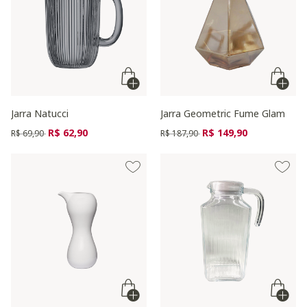
Jarra Natucci
Jarra Geometric Fume Glam
Preço reduzido de
para
Preço reduzido de
para
R$ 62,90
R$ 149,90
R$ 69,90
R$ 187,90