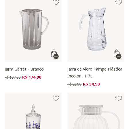
Jarra Garret - Branco
Jarra de Vidro Tampa Plástica
Incolor - 1,7L
Preço reduzido de
para
R$ 174,90
R$ 197,90
Preço reduzido de
para
R$ 54,90
R$ 62,90