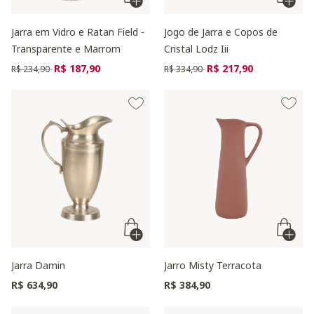
Jarra em Vidro e Ratan Field -
Jogo de Jarra e Copos de
Transparente e Marrom
Cristal Lodz Iii
Preço reduzido de
para
Preço reduzido de
para
R$ 187,90
R$ 217,90
R$ 234,90
R$ 334,90
Jarra Damin
Jarro Misty Terracota
R$ 634,90
R$ 384,90