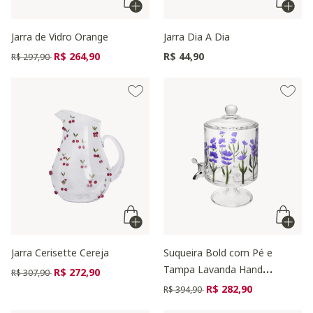
Jarra de Vidro Orange
Jarra Dia A Dia
Preço reduzido de
para
R$ 264,90
R$ 44,90
R$ 297,90
Jarra Cerisette Cereja
Suqueira Bold com Pé e
Tampa Lavanda Hand
Preço reduzido de
para
R$ 272,90
R$ 307,90
Painting
Preço reduzido de
para
R$ 282,90
R$ 394,90