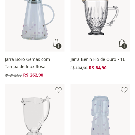
Jarra Boro Gemas com
Jarra Berlin Fio de Ouro - 1L
Tampa de Inox Rosa
Preço reduzido de
para
R$ 84,90
R$ 104,90
Preço reduzido de
para
R$ 262,90
R$ 312,90