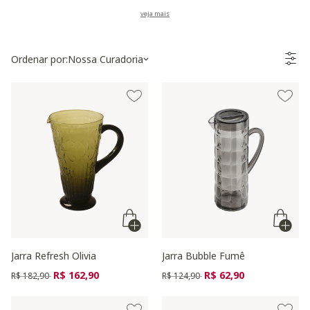
cm para acertar a escolha de primeira.
Ordenar por:
Nossa Curadoria
Jarra Refresh Olivia
Jarra Bubble Fumê
Preço reduzido de
para
Preço reduzido de
para
R$ 162,90
R$ 62,90
R$ 182,90
R$ 124,90