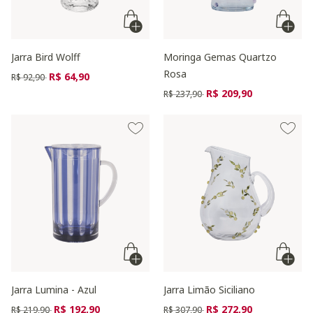
Jarra Bird Wolff
Moringa Gemas Quartzo
Rosa
Preço reduzido de
para
R$ 64,90
R$ 92,90
Preço reduzido de
para
R$ 209,90
R$ 237,90
Jarra Lumina - Azul
Jarra Limão Siciliano
Preço reduzido de
para
Preço reduzido de
para
R$ 192,90
R$ 272,90
R$ 219,90
R$ 307,90