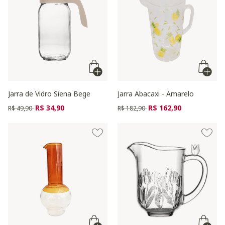
Jarra de Vidro Siena Bege
Jarra Abacaxi - Amarelo
Preço reduzido de
para
Preço reduzido de
para
R$ 34,90
R$ 162,90
R$ 49,90
R$ 182,90