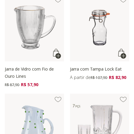
Jarra de Vidro com Fio de
Jarra com Tampa Lock Eat
Ouro Lines
Preço reduzido de
para
A partir de
R$ 82,90
R$ 107,90
Preço reduzido de
para
R$ 57,90
R$ 87,90