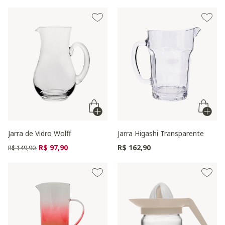
Jarra de Vidro Wolff
Jarra Higashi Transparente
Preço reduzido de
para
R$ 97,90
R$ 162,90
R$ 149,90