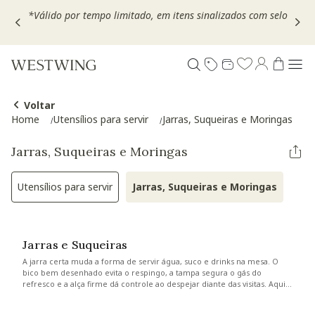
Escolha seu VOUCHER e ganhe até 30% OFF*: use
MOVEL30,
TEXTIL30 OU DECOR20
Voltar
Home
Utensílios para servir
Jarras, Suqueiras e Moringas
Jarras, Suqueiras e Moringas
Utensílios para servir
Jarras, Suqueiras e Moringas
Refinar por Categoria: Utensílios para servir
Selected Atualme
Jarras e Suqueiras
A jarra certa muda a forma de servir água, suco e drinks na mesa. O
bico bem desenhado evita o respingo, a tampa segura o gás do
refresco e a alça firme dá controle ao despejar diante das visitas. Aqui
você encontra jarras e suqueiras de vidro, cristal e cerâmica para água
gelada, suco natural e coquetéis, com capacidade em litros e altura em