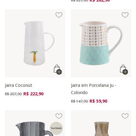
R$ 327,90
Jarra Coconut
Jarra em Porcelana Ju -
Colorido
Preço reduzido de
para
R$ 222,90
R$ 307,90
Preço reduzido de
para
R$ 59,90
R$ 147,90