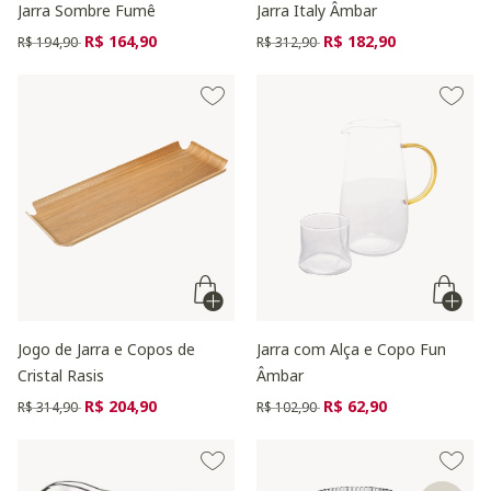
Jarra Sombre Fumê
Jarra Italy Âmbar
Preço reduzido de
para
Preço reduzido de
para
R$ 164,90
R$ 182,90
R$ 194,90
R$ 312,90
Jogo de Jarra e Copos de
Jarra com Alça e Copo Fun
Cristal Rasis
Âmbar
Preço reduzido de
para
Preço reduzido de
para
R$ 204,90
R$ 62,90
R$ 314,90
R$ 102,90