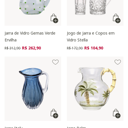
Jarra de Vidro Gemas Verde
Jogo de Jarra e Copos em
Ervilha
Vidro Stella
Preço reduzido de
para
Preço reduzido de
para
R$ 262,90
R$ 104,90
R$ 312,90
R$ 172,90