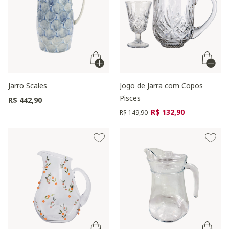
Jarro Scales
Jogo de Jarra com Copos
Pisces
R$ 442,90
Preço reduzido de
para
R$ 132,90
R$ 149,90