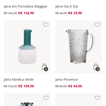
Jarra em Porcelana Magppie
Jarra Dia A Dia
Preço reduzido de
para
Preço reduzido de
para
R$ 142,90
R$ 39,90
R$ 162,90
R$ 44,90
Jarra Nórdica Verde
Jarra Provence
Preço reduzido de
para
Preço reduzido de
para
R$ 169,90
R$ 64,90
R$ 192,90
R$ 89,90