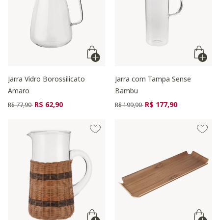
Jarra Vidro Borossilicato
Jarra com Tampa Sense
Amaro
Bambu
Preço reduzido de
para
Preço reduzido de
para
R$ 62,90
R$ 177,90
R$ 77,90
R$ 199,90