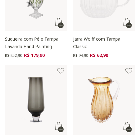
Suqueira com Pé e Tampa
Jarra Wolff com Tampa
Lavanda Hand Painting
Classic
Preço reduzido de
para
Preço reduzido de
para
R$ 179,90
R$ 62,90
R$ 252,90
R$ 94,90