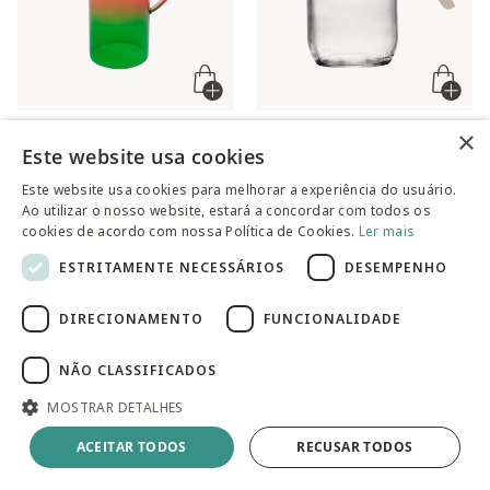
×
Jarra Pili
Jarra de Vidro com
Este website usa cookies
Espremedor Siena Bege
Preço reduzido de
para
R$ 72,90
R$ 87,90
Este website usa cookies para melhorar a experiência do usuário.
Preço reduzido de
para
R$ 27,90
R$ 42,90
Ao utilizar o nosso website, estará a concordar com todos os
cookies de acordo com nossa Política de Cookies.
Ler mais
ESTRITAMENTE NECESSÁRIOS
DESEMPENHO
DIRECIONAMENTO
FUNCIONALIDADE
NÃO CLASSIFICADOS
MOSTRAR DETALHES
ACEITAR TODOS
RECUSAR TODOS