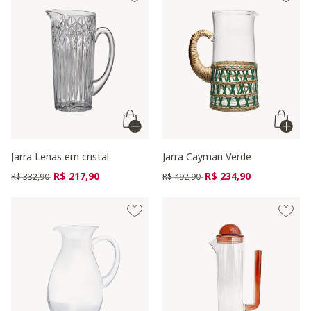
Jarra Lenas em cristal
Jarra Cayman Verde
Preço reduzido de
para
Preço reduzido de
para
R$ 217,90
R$ 234,90
R$ 332,90
R$ 492,90