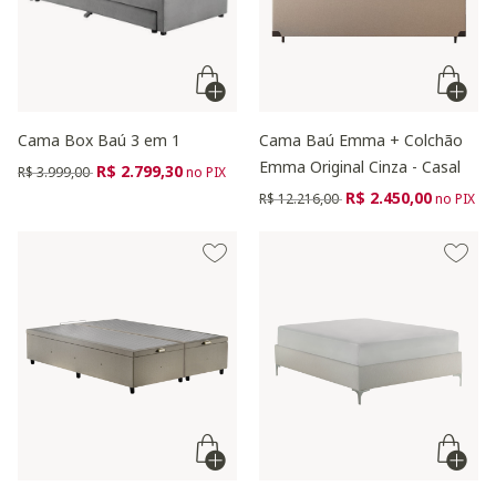
Cama Box Baú 3 em 1
Cama Baú Emma + Colchão
Emma Original Cinza - Casal
Preço reduzido de
para
R$ 2.799,30
R$ 3.999,00
no PIX
Preço reduzido de
para
R$ 2.450,00
R$ 12.216,00
no PIX