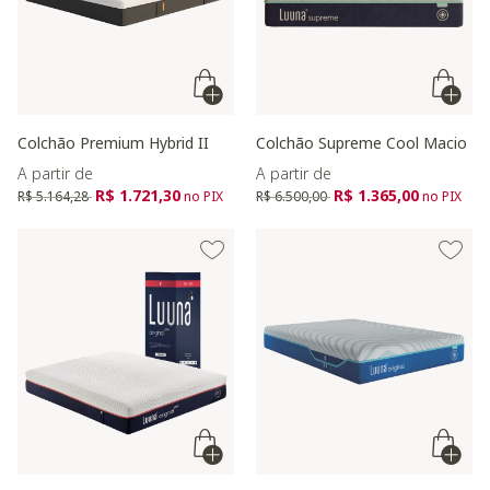
Colchão Premium Hybrid II
Colchão Supreme Cool Macio
A partir de
A partir de
Preço reduzido de
para
Preço reduzido de
para
R$ 1.721,30
R$ 1.365,00
R$ 5.164,28
no PIX
R$ 6.500,00
no PIX