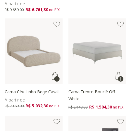
A partir de
Preço reduzido de
para
R$ 6.761,30
R$ 9.659,00
no PIX
Cama Céu Linho Bege Casal
Cama Trento Bouclê Off-
White
A partir de
Preço reduzido de
para
R$ 5.032,30
R$ 7.189,00
no PIX
Preço reduzido de
para
R$ 1.504,30
R$ 2.149,00
no PIX