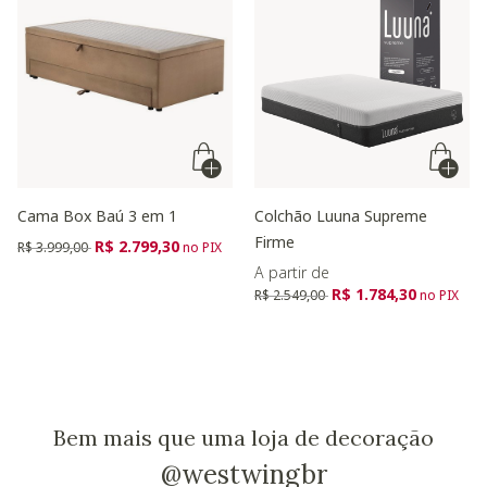
Cama Box Baú 3 em 1
Colchão Luuna Supreme
Firme
Preço reduzido de
para
R$ 2.799,30
R$ 3.999,00
no PIX
A partir de
Preço reduzido de
para
R$ 1.784,30
R$ 2.549,00
no PIX
Bem mais que uma loja de decoração
@westwingbr