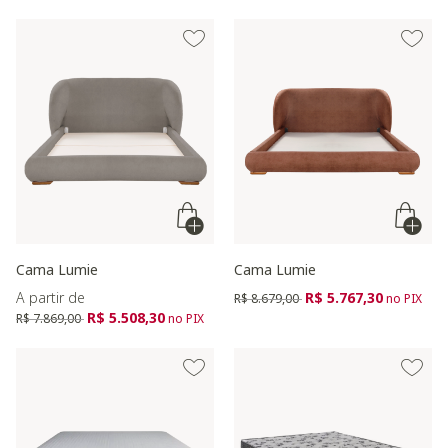
Cama Lumie
Cama Lumie
Preço reduzido de
para
A partir de
R$ 5.767,30
R$ 8.679,00
no PIX
Preço reduzido de
para
R$ 5.508,30
R$ 7.869,00
no PIX