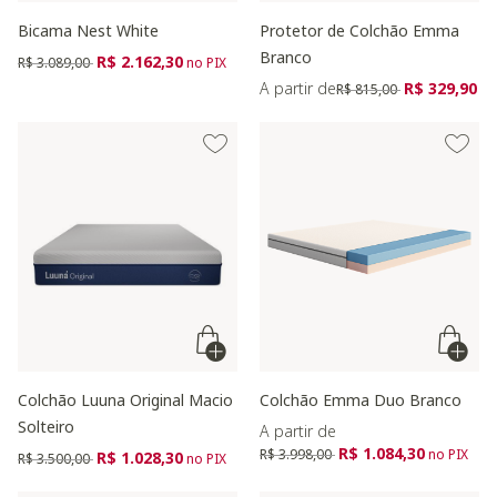
Bicama Nest White
Protetor de Colchão Emma
Branco
Preço reduzido de
para
R$ 2.162,30
R$ 3.089,00
no PIX
Preço reduzido de
para
A partir de
R$ 329,90
R$ 815,00
Colchão Luuna Original Macio
Colchão Emma Duo Branco
Solteiro
A partir de
Preço reduzido de
para
R$ 1.084,30
Preço reduzido de
para
R$ 3.998,00
no PIX
R$ 1.028,30
R$ 3.500,00
no PIX