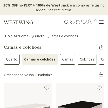
30% OFF no PIX* + 100% de Westback
em compras feitas no
app
**.
Consulte regras.
Voltar
Home
Quarto
Camas e colchões
Camas e colchões
Quarto
Camas e colchões
Camas
Colchões
Cam
Refinar por Categoria: Quarto
Selected Atualmente refinado por Cate
Refinar por Categoria: C
Refinar por C
Ordenar por:
Nossa Curadoria