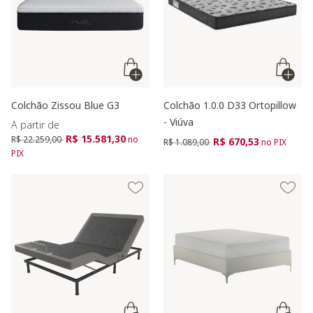
Colchão Zissou Blue G3
Colchão 1.0.0 D33 Ortopillow
- Viúva
A partir de
Preço reduzido de
para
R$ 15.581,30
R$ 22.259,00
no
Preço reduzido de
para
R$ 670,53
R$ 1.089,00
no PIX
PIX