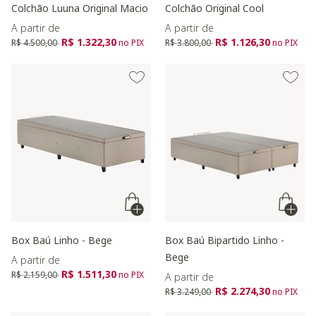
Colchão Luuna Original Macio
Colchão Original Cool
A partir de
A partir de
Preço reduzido de
para
Preço reduzido de
para
R$ 1.322,30
R$ 1.126,30
R$ 4.500,00
no PIX
R$ 3.800,00
no PIX
Box Baú Linho - Bege
Box Baú Bipartido Linho -
Bege
A partir de
Preço reduzido de
para
R$ 1.511,30
R$ 2.159,00
no PIX
A partir de
Preço reduzido de
para
R$ 2.274,30
R$ 3.249,00
no PIX