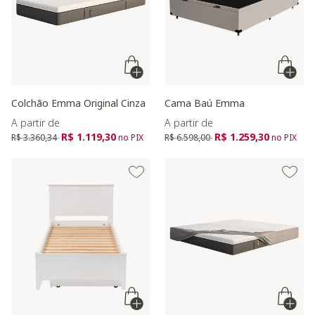
Colchão Emma Original Cinza
Cama Baú Emma
A partir de
A partir de
Preço reduzido de
para
Preço reduzido de
para
R$ 1.119,30
R$ 1.259,30
R$ 3.360,34
no PIX
R$ 6.598,00
no PIX