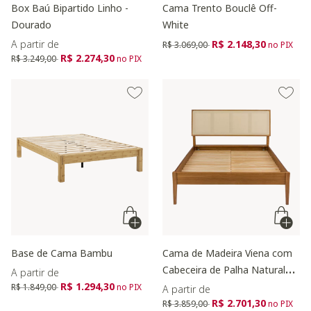
Box Baú Bipartido Linho -
Cama Trento Bouclê Off-
Dourado
White
Preço reduzido de
para
A partir de
R$ 2.148,30
R$ 3.069,00
no PIX
Preço reduzido de
para
R$ 2.274,30
R$ 3.249,00
no PIX
Base de Cama Bambu
Cama de Madeira Viena com
Cabeceira de Palha Natural
A partir de
Preço reduzido de
para
R$ 1.294,30
Mel
R$ 1.849,00
no PIX
A partir de
Preço reduzido de
para
R$ 2.701,30
R$ 3.859,00
no PIX