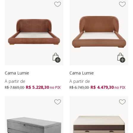
Cama Lumie
Cama Lumie
A partir de
A partir de
Preço reduzido de
para
Preço reduzido de
para
R$ 5.228,30
R$ 4.479,30
R$ 7.869,00
no PIX
R$ 6.749,00
no PIX