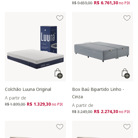
Preço reduzido de
para
R$ 6.761,30
R$ 9.659,00
no PIX
Colchão Luuna Original
Box Baú Bipartido Linho -
Cinza
A partir de
Preço reduzido de
para
R$ 1.329,30
R$ 1.899,00
no PIX
A partir de
Preço reduzido de
para
R$ 2.274,30
R$ 3.249,00
no PIX