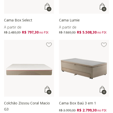
Cama Box Select
Cama Lumie
A partir de
A partir de
Preço reduzido de
para
Preço reduzido de
para
R$ 797,30
R$ 5.508,30
R$ 2.489,09
no PIX
R$ 7.869,00
no PIX
Colchão Zissou Coral Macio
Cama Box Baú 3 em 1
G3
Preço reduzido de
para
R$ 2.799,30
R$ 3.999,00
no PIX