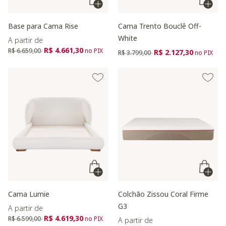
Base para Cama Rise
Cama Trento Bouclê Off-
White
A partir de
Preço reduzido de
para
R$ 4.661,30
R$ 6.659,00
no PIX
Preço reduzido de
para
R$ 2.127,30
R$ 3.799,00
no PIX
Cama Lumie
Colchão Zissou Coral Firme
G3
A partir de
Preço reduzido de
para
R$ 4.619,30
R$ 6.599,00
no PIX
A partir de