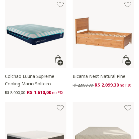
Colchão Luuna Supreme
Bicama Nest Natural Pine
Cooling Macio Solteiro
Preço reduzido de
para
R$ 2.099,30
R$ 2.999,00
no PIX
Preço reduzido de
para
R$ 1.610,00
R$ 8.000,00
no PIX