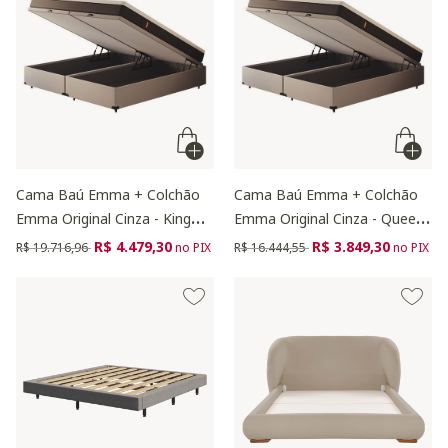
Cama Baú Emma + Colchão
Cama Baú Emma + Colchão
Emma Original Cinza - King
Emma Original Cinza - Queen
Size
Size
Preço reduzido de
para
Preço reduzido de
para
R$ 4.479,30
R$ 3.849,30
R$ 19.716,96
no PIX
R$ 16.444,55
no PIX