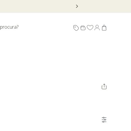
 procura?
tes para forno