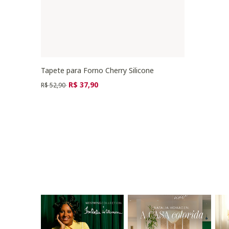
Tapete para Forno Cherry Silicone
Preço reduzido de
para
R$ 37,90
R$ 52,90