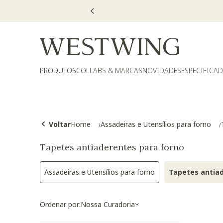
PRODUTOS
COLLABS & MARCAS
NOVIDADES
ESPECIFICA
Voltar
Home
Assadeiras e Utensílios para forno
Tapetes antiaderentes para forno
Assadeiras e Utensílios para forno
Tapetes antiad
Refinar por Categoria: Assadeiras e Ut
Ordenar por:
Nossa Curadoria