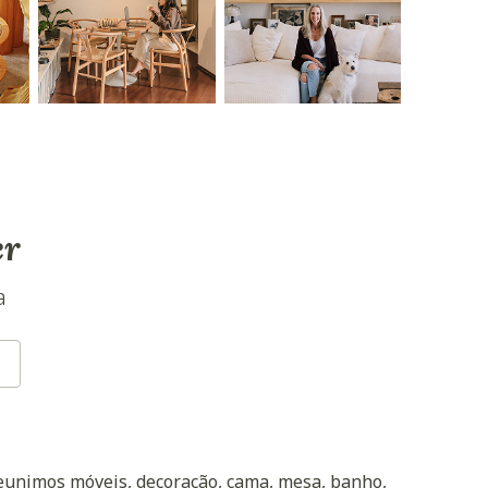
er
a
reunimos móveis, decoração, cama, mesa, banho,