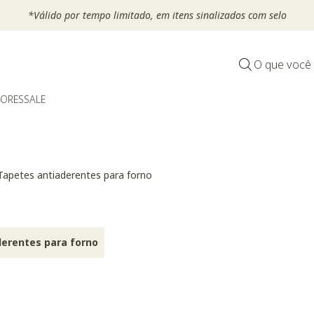
*Válido por tempo limitado, em itens sinalizados com selo
O que você
DORES
SALE
Tapetes antiaderentes para forno
erentes para forno
ensílios para forno
Selected Atualmente refinado por Categoria: Tapetes antiaderen