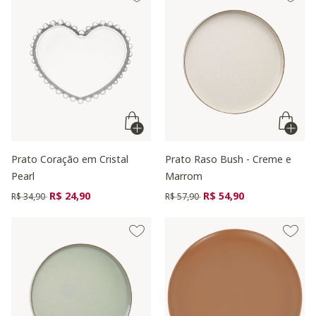
Prato Coração em Cristal
Prato Raso Bush - Creme e
Pearl
Marrom
Preço reduzido de
para
Preço reduzido de
para
R$ 24,90
R$ 54,90
R$ 34,90
R$ 57,90