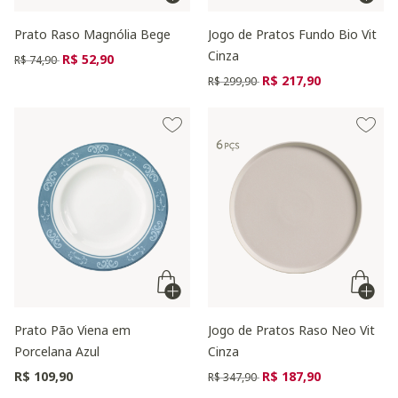
Prato Raso Magnólia Bege
Jogo de Pratos Fundo Bio Vit
Cinza
Preço reduzido de
para
R$ 52,90
R$ 74,90
Preço reduzido de
para
R$ 217,90
R$ 299,90
Prato Pão Viena em
Jogo de Pratos Raso Neo Vit
Porcelana Azul
Cinza
Preço reduzido de
para
R$ 109,90
R$ 187,90
R$ 347,90