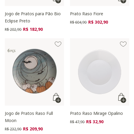
Jogo de Pratos para Pão Bio
Prato Raso Fiore
Eclipse Preto
Preço reduzido de
para
R$ 302,90
R$ 604,90
Preço reduzido de
para
R$ 182,90
R$ 202,90
Jogo de Pratos Raso Full
Prato Raso Mirage Opalino
Moon
Preço reduzido de
para
R$ 32,90
R$ 47,90
Preço reduzido de
para
R$ 209,90
R$ 232,90