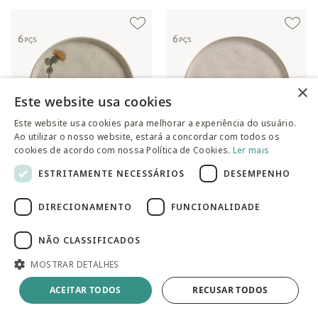
×
Este website usa cookies
Este website usa cookies para melhorar a experiência do usuário.
Ao utilizar o nosso website, estará a concordar com todos os
cookies de acordo com nossa Política de Cookies.
Ler mais
ESTRITAMENTE NECESSÁRIOS
DESEMPENHO
Jogo de Pratos para Pão Bio
Jogo de Pratos Raso Bio
Campestre Floral
Latte Cru
DIRECIONAMENTO
FUNCIONALIDADE
Preço reduzido de
para
Preço reduzido de
para
R$ 154,90
R$ 209,90
R$ 239,90
R$ 277,90
NÃO CLASSIFICADOS
MOSTRAR DETALHES
ACEITAR TODOS
RECUSAR TODOS