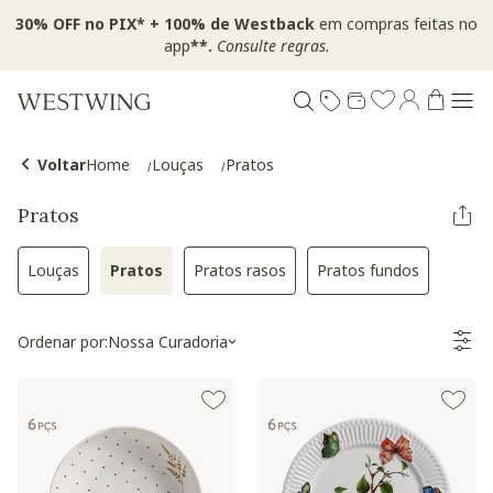
30% OFF no PIX* + 100% de Westback
em compras feitas no
app
**.
Consulte regras.
Voltar
Home
Louças
Pratos
Pratos
Louças
Pratos
Pratos rasos
Pratos fundos
Refinar por Categoria: Louças
Selected Atualmente refinado por Categoria: Pra
Refinar por Categoria: Pratos rasos
Refinar por Categ
Ordenar por:
Nossa Curadoria