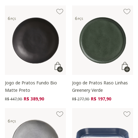
Jogo de Pratos Fundo Bio
Jogo de Pratos Raso Linhas
Matte Preto
Greenery Verde
Preço reduzido de
para
Preço reduzido de
para
R$ 389,90
R$ 197,90
R$ 447,90
R$ 277,90