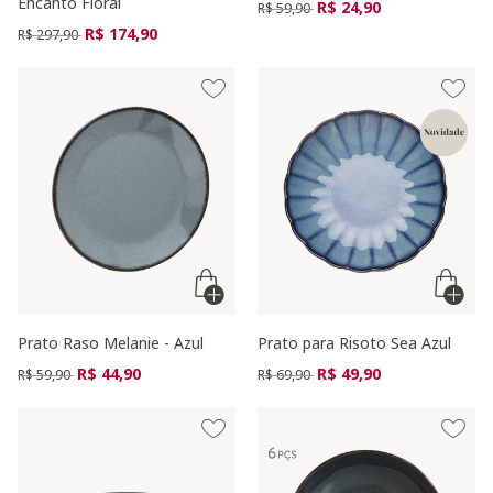
Encanto Floral
Preço reduzido de
para
R$ 24,90
R$ 59,90
Preço reduzido de
para
R$ 174,90
R$ 297,90
Prato Raso Melanie - Azul
Prato para Risoto Sea Azul
Preço reduzido de
para
Preço reduzido de
para
R$ 44,90
R$ 49,90
R$ 59,90
R$ 69,90