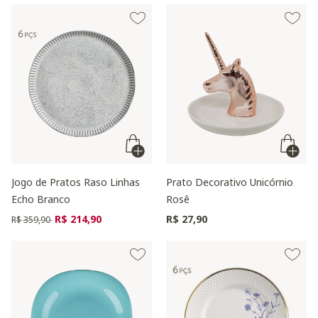
Jogo de Pratos Raso Linhas
Prato Decorativo Unicórnio
Echo Branco
Rosê
Preço reduzido de
para
R$ 214,90
R$ 27,90
R$ 359,90