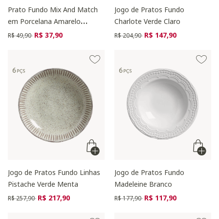
Prato Fundo Mix And Match
Jogo de Pratos Fundo
em Porcelana Amarelo
Charlote Verde Claro
Açafrão
Preço reduzido de
para
Preço reduzido de
para
R$ 37,90
R$ 147,90
R$ 49,90
R$ 204,90
Jogo de Pratos Fundo Linhas
Jogo de Pratos Fundo
Pistache Verde Menta
Madeleine Branco
Preço reduzido de
para
Preço reduzido de
para
R$ 217,90
R$ 117,90
R$ 257,90
R$ 177,90