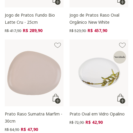
Jogo de Pratos Fundo Bio
Jogo de Pratos Raso Oval
Latte Cru - 25cm
Orgânico New White
Preço reduzido de
para
Preço reduzido de
para
R$ 289,90
R$ 457,90
R$ 417,90
R$ 529,90
Prato Raso Sumatra Marfim -
Prato Oval em Vidro Opalino
30cm
Preço reduzido de
para
R$ 42,90
R$ 72,90
Preço reduzido de
para
R$ 47,90
R$ 84,90