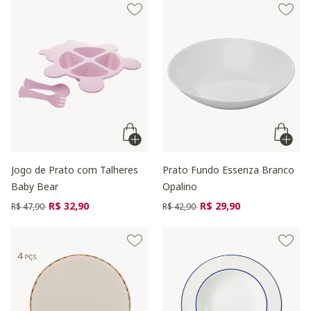
Jogo de Prato com Talheres
Prato Fundo Essenza Branco
Baby Bear
Opalino
Preço reduzido de
para
Preço reduzido de
para
R$ 32,90
R$ 29,90
R$ 47,90
R$ 42,90