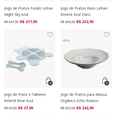
Jogo de Pratos Fundo Linhas
Jogo de Pratos Raso Linhas
Night Sky Azul
Breeze Azul Claro
Preço reduzido de
para
Preço reduzido de
para
R$ 217,90
R$ 232,90
R$ 347,90
R$ 309,90
Jogo de Prato e Talheres
Jogo de Pratos para Massa
Infantil Bear Azul
Orgânico Echo Branco
Preço reduzido de
para
Preço reduzido de
para
R$ 27,90
R$ 242,90
R$ 39,90
R$ 307,90