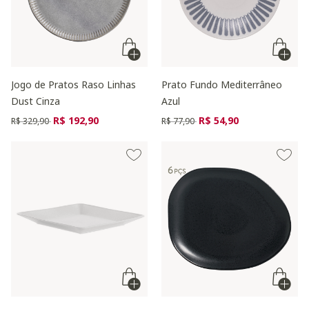
Jogo de Pratos Raso Linhas
Prato Fundo Mediterrâneo
Dust Cinza
Azul
Preço reduzido de
para
Preço reduzido de
para
R$ 192,90
R$ 54,90
R$ 329,90
R$ 77,90