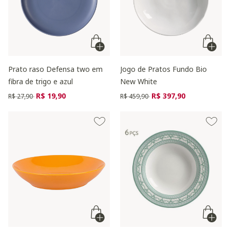
Prato raso Defensa two em
Jogo de Pratos Fundo Bio
fibra de trigo e azul
New White
Preço reduzido de
para
Preço reduzido de
para
R$ 19,90
R$ 397,90
R$ 27,90
R$ 459,90