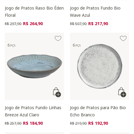
Jogo de Pratos Raso Bio Éden
Jogo de Pratos Fundo Bio
Floral
Wave Azul
Preço reduzido de
para
Preço reduzido de
para
R$ 264,90
R$ 217,90
R$ 297,90
R$ 507,90
Jogo de Pratos Fundo Linhas
Jogo de Pratos para Pão Bio
Breeze Azul Claro
Echo Branco
Preço reduzido de
para
Preço reduzido de
para
R$ 184,90
R$ 192,90
R$ 257,90
R$ 219,90