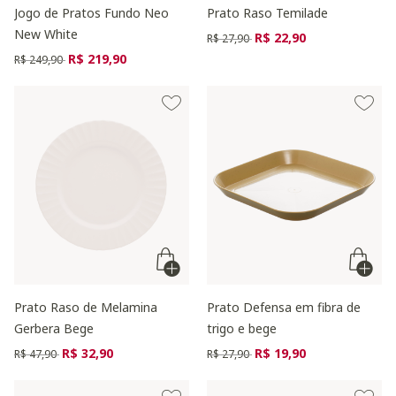
Jogo de Pratos Fundo Neo
Prato Raso Temilade
New White
Preço reduzido de
para
R$ 22,90
R$ 27,90
Preço reduzido de
para
R$ 219,90
R$ 249,90
Prato Raso de Melamina
Prato Defensa em fibra de
Gerbera Bege
trigo e bege
Preço reduzido de
para
Preço reduzido de
para
R$ 32,90
R$ 19,90
R$ 47,90
R$ 27,90