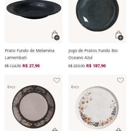
Prato Fundo de Melamina
Jogo de Pratos Fundo Bio
Lamembati
Oceano Azul
Preço reduzido de
para
Preço reduzido de
para
R$ 27,90
R$ 187,90
R$ 124,90
R$ 259,90