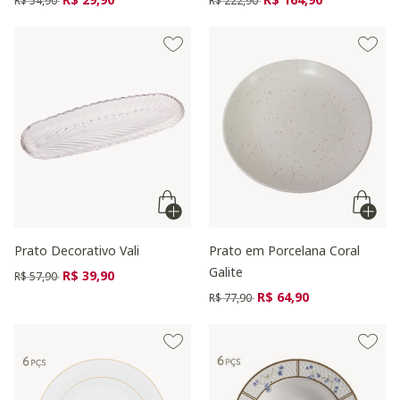
R$ 54,90
R$ 222,90
Prato Decorativo Vali
Prato em Porcelana Coral
Galite
Preço reduzido de
para
R$ 39,90
R$ 57,90
Preço reduzido de
para
R$ 64,90
R$ 77,90