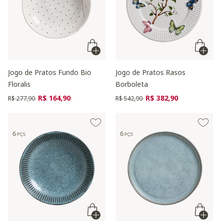
Jogo de Pratos Fundo Bio
Jogo de Pratos Rasos
Floralis
Borboleta
Preço reduzido de
para
Preço reduzido de
para
R$ 164,90
R$ 382,90
R$ 277,90
R$ 542,90