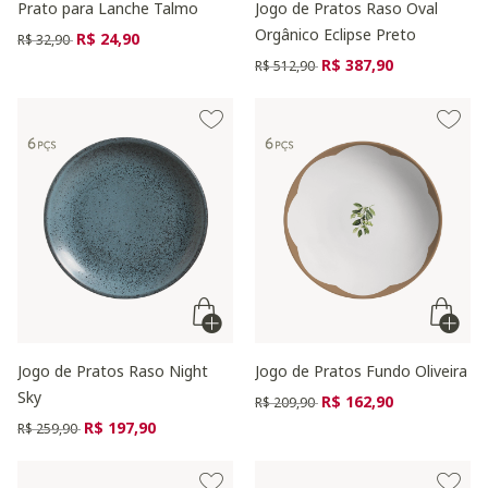
Prato para Lanche Talmo
Jogo de Pratos Raso Oval
Orgânico Eclipse Preto
Preço reduzido de
para
R$ 24,90
R$ 32,90
Preço reduzido de
para
R$ 387,90
R$ 512,90
Jogo de Pratos Raso Night
Jogo de Pratos Fundo Oliveira
Sky
Preço reduzido de
para
R$ 162,90
R$ 209,90
Preço reduzido de
para
R$ 197,90
R$ 259,90