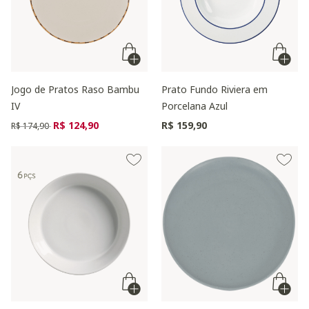
Jogo de Pratos Raso Bambu
Prato Fundo Riviera em
IV
Porcelana Azul
Preço reduzido de
para
R$ 124,90
R$ 159,90
R$ 174,90