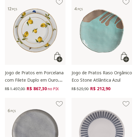
Jogo de Pratos em Porcelana
Jogo de Pratos Raso Orgânico
com Filete Duplo em Ouro
Eco Stone Atlântica Azul
Sicília
Preço reduzido de
para
Preço reduzido de
para
R$ 867,30
R$ 212,90
R$ 1.497,00
no PIX
R$ 529,90