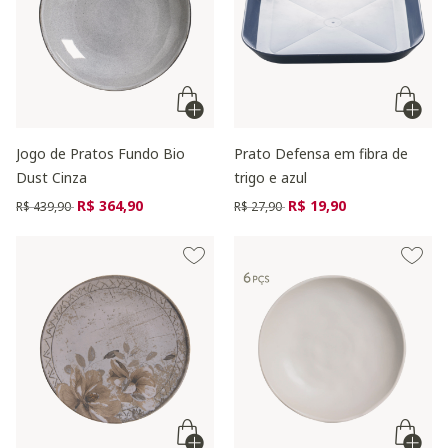
Jogo de Pratos Fundo Bio
Prato Defensa em fibra de
Dust Cinza
trigo e azul
Preço reduzido de
para
Preço reduzido de
para
R$ 364,90
R$ 19,90
R$ 439,90
R$ 27,90