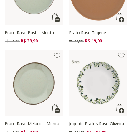
Prato Raso Bush - Menta
Prato Raso Tegene
Preço reduzido de
para
Preço reduzido de
para
R$ 39,90
R$ 19,90
R$ 54,90
R$ 27,90
Prato Raso Melanie - Menta
Jogo de Pratos Raso Oliveira
Preço reduzido de
para
Preço reduzido de
para
R$ 29,90
R$ 164,90