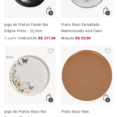
Jogo de Pratos Fundo Bio
Prato Raso Esmaltado
Eclipse Preto - 22,5cm
Marmorizado Azul Claro
Preço reduzido de
para
Preço reduzido de
para
A partir de
R$ 217,90
R$ 59,90
R$ 307,90
R$ 82,90
Jogo de Pratos Raso Bio
Prato Raso Max