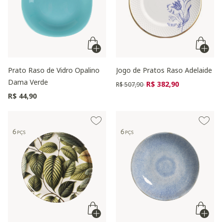
Prato Raso de Vidro Opalino
Jogo de Pratos Raso Adelaide
Dama Verde
Preço reduzido de
para
R$ 382,90
R$ 507,90
R$ 44,90