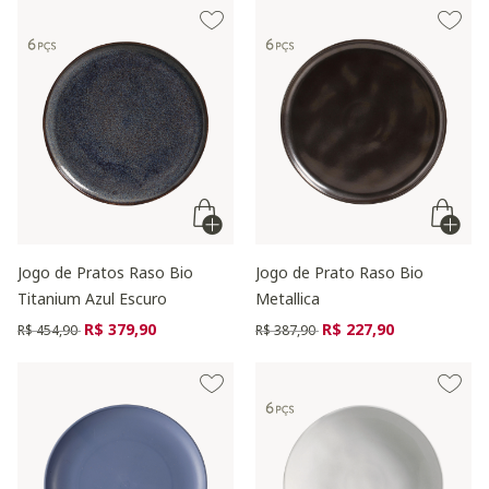
Jogo de Pratos Raso Bio
Jogo de Prato Raso Bio
Titanium Azul Escuro
Metallica
Preço reduzido de
para
Preço reduzido de
para
R$ 379,90
R$ 227,90
R$ 454,90
R$ 387,90