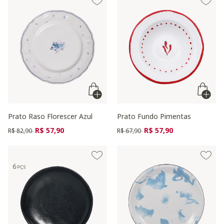
Prato Raso Florescer Azul
Prato Fundo Pimentas
Preço reduzido de
para
Preço reduzido de
para
R$ 57,90
R$ 57,90
R$ 82,90
R$ 67,90