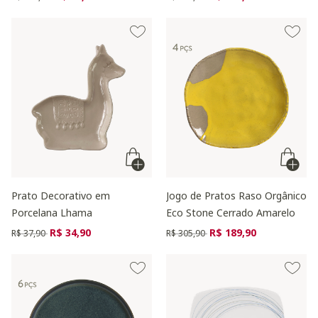
Prato Decorativo em
Jogo de Pratos Raso Orgânico
Porcelana Lhama
Eco Stone Cerrado Amarelo
Preço reduzido de
para
Preço reduzido de
para
R$ 34,90
R$ 189,90
R$ 37,90
R$ 305,90