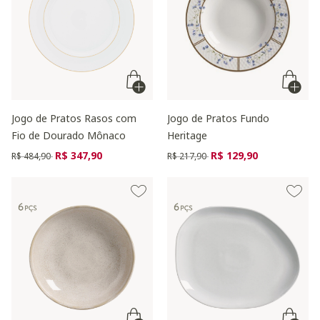
Jogo de Pratos Rasos com
Jogo de Pratos Fundo
Fio de Dourado Mônaco
Heritage
Preço reduzido de
para
Preço reduzido de
para
R$ 347,90
R$ 129,90
R$ 484,90
R$ 217,90