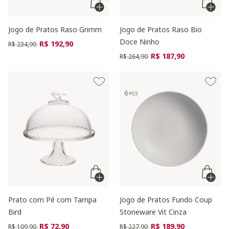
Jogo de Pratos Raso Grimm
Jogo de Pratos Raso Bio
Doce Ninho
Preço reduzido de
para
R$ 192,90
R$ 234,90
Preço reduzido de
para
R$ 187,90
R$ 264,90
Prato com Pé com Tampa
Jogo de Pratos Fundo Coup
Bird
Stoneware Vit Cinza
Preço reduzido de
para
Preço reduzido de
para
R$ 72,90
R$ 189,90
R$ 109,90
R$ 227,90