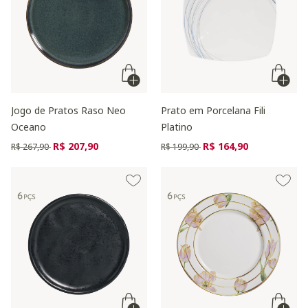
Jogo de Pratos Raso Neo
Prato em Porcelana Fili
Oceano
Platino
Preço reduzido de
para
Preço reduzido de
para
R$ 207,90
R$ 164,90
R$ 267,90
R$ 199,90