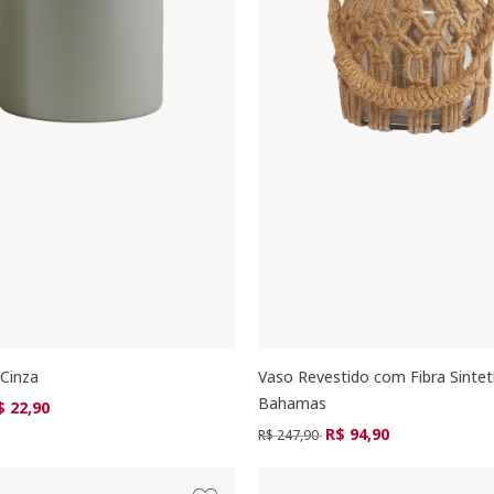
 Cinza
Vaso Revestido com Fibra Sintet
Bahamas
zido de
ra
$ 22,90
Preço reduzido de
para
R$ 94,90
R$ 247,90