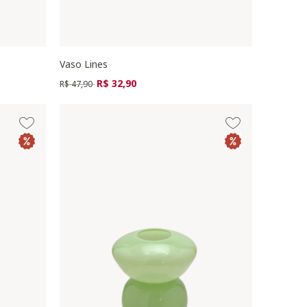
Vaso Lines
Preço reduzido de
para
R$ 32,90
R$ 47,90