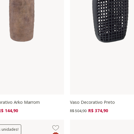
rativo Arko Marrom
Vaso Decorativo Preto
zido de
ara
Preço reduzido de
para
R$ 144,90
R$ 374,90
R$ 504,90
s unidades!