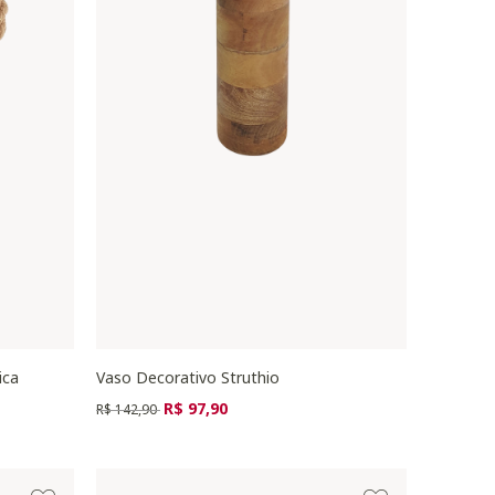
ica
Vaso Decorativo Struthio
Preço reduzido de
para
R$ 97,90
R$ 142,90