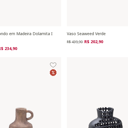
ndo em Madeira Dolamita I
Vaso Seaweed Verde
Preço reduzido de
para
R$ 202,90
R$ 439,90
zido de
ara
R$ 234,90