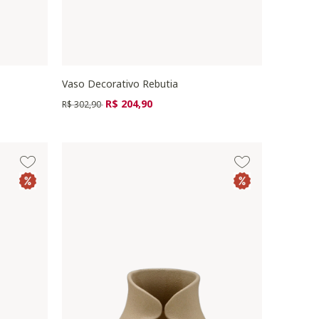
Vaso Decorativo Rebutia
Preço reduzido de
para
R$ 204,90
R$ 302,90