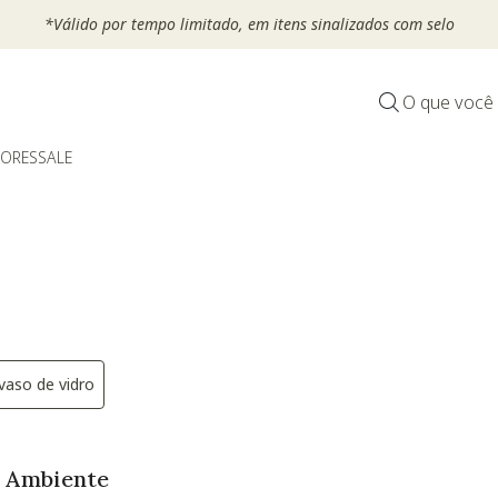
*Válido por tempo limitado, em itens sinalizados com selo
O que você
DORES
SALE
vaso de vidro
finado por Categoria: Vasos
Categoria: vaso decorativo
Refinar por Categoria: vaso de vidro
a Ambiente