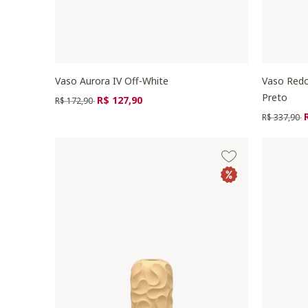
Vaso Aurora IV Off-White
Vaso Redo
Preto
Preço reduzido de
para
R$ 127,90
R$ 172,90
Preço redu
p
R$ 337,90