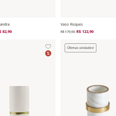
andra
Vaso Risques
zido de
ra
Preço reduzido de
para
$ 82,90
R$ 122,90
R$ 179,90
Últimas unidades!