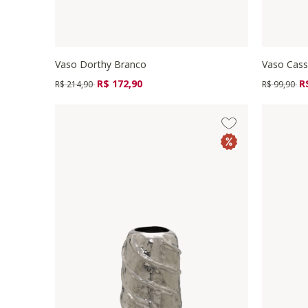
Vaso Dorthy Branco
Vaso Cass
Preço reduzido de
para
Preço redu
pa
R$ 172,90
R
R$ 214,90
R$ 99,90