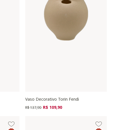
Vaso Decorativo Torin Fendi
Preço reduzido de
para
R$ 109,90
R$ 137,90