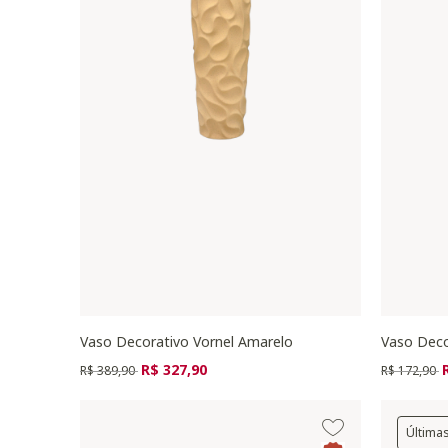
Vaso Decorativo Vornel Amarelo
Vaso Deco
Preço reduzido de
para
Preço redu
p
R$ 327,90
R$ 389,90
R$ 172,90
Última