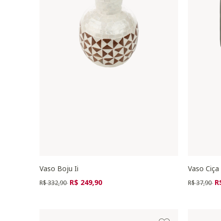
Vaso Boju Ii
Vaso Ciça
Preço reduzido de
para
Preço redu
pa
R$ 249,90
R
R$ 332,90
R$ 37,90