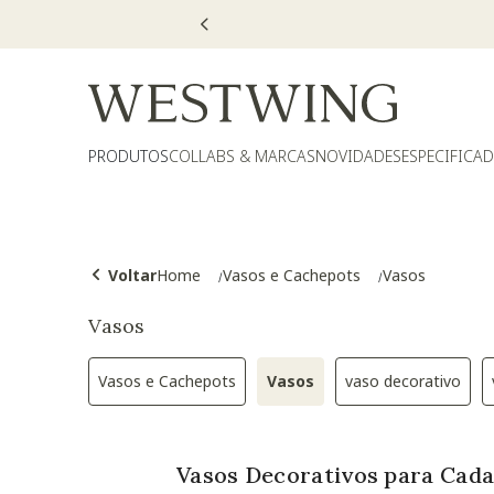
PRODUTOS
COLLABS & MARCAS
NOVIDADES
ESPECIFICA
Voltar
Home
Vasos e Cachepots
Vasos
Vasos
Vasos e Cachepots
Vasos
vaso decorativo
Refinar por Categoria: Vasos e Cachepots
Selected Atualmente re
Refinar por 
Vasos Decorativos para Cad