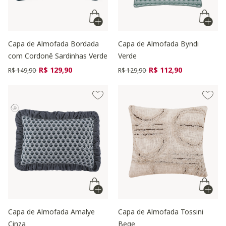
Capa de Almofada Bordada
Capa de Almofada Byndi
com Cordonê Sardinhas Verde
Verde
Preço reduzido de
para
Preço reduzido de
para
R$ 129,90
R$ 112,90
R$ 149,90
R$ 129,90
Capa de Almofada Amalye
Capa de Almofada Tossini
Cinza
Bege