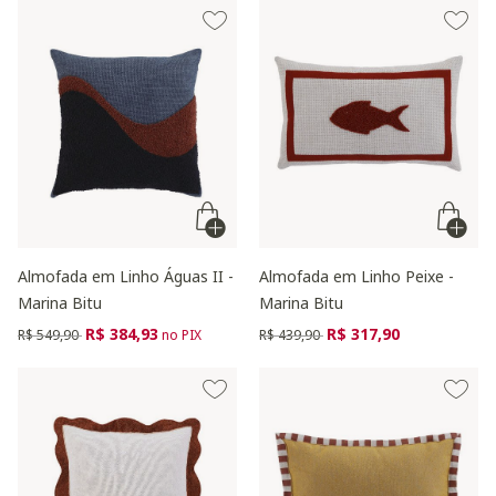
Almofada em Linho Águas II -
Almofada em Linho Peixe -
Marina Bitu
Marina Bitu
Preço reduzido de
para
Preço reduzido de
para
R$ 384,93
R$ 317,90
R$ 549,90
no PIX
R$ 439,90