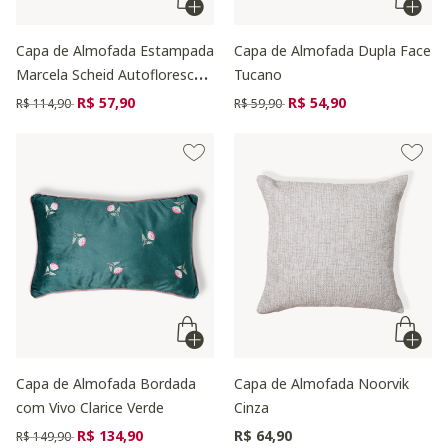
Capa de Almofada Estampada
Capa de Almofada Dupla Face
Marcela Scheid Autoflorescer
Tucano
Vermelha
Preço reduzido de
para
Preço reduzido de
para
R$ 57,90
R$ 54,90
R$ 114,90
R$ 59,90
Capa de Almofada Bordada
Capa de Almofada Noorvik
com Vivo Clarice Verde
Cinza
Preço reduzido de
para
R$ 134,90
R$ 64,90
R$ 149,90