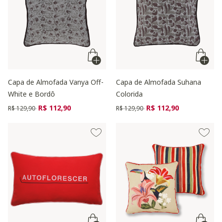
Capa de Almofada Vanya Off-
Capa de Almofada Suhana
White e Bordô
Colorida
Preço reduzido de
para
Preço reduzido de
para
R$ 112,90
R$ 112,90
R$ 129,90
R$ 129,90