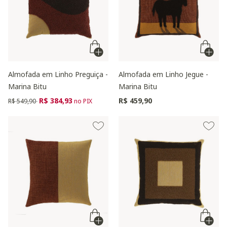
Almofada em Linho Preguiça -
Almofada em Linho Jegue -
Marina Bitu
Marina Bitu
Preço reduzido de
para
R$ 384,93
R$ 459,90
R$ 549,90
no PIX