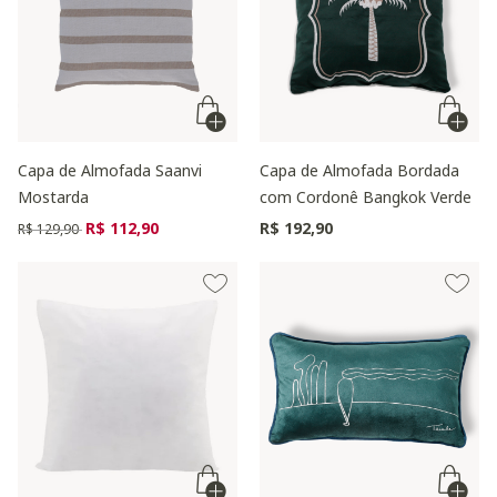
Capa de Almofada Saanvi
Capa de Almofada Bordada
Mostarda
com Cordonê Bangkok Verde
Preço reduzido de
para
R$ 112,90
R$ 192,90
R$ 129,90