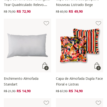
Tear Quadriculado Relevo
Nouveau Listrado Bege
Verde
Preço reduzido de
para
Preço reduzido de
para
R$ 72,90
R$ 49,90
R$ 79,90
R$ 69,90
Enchimento Almofada
Capa de Almofada Dupla Face
Standart
Floral e Listras
Preço reduzido de
para
Preço reduzido de
para
R$ 14,90
R$ 74,90
R$ 21,90
R$ 87,90