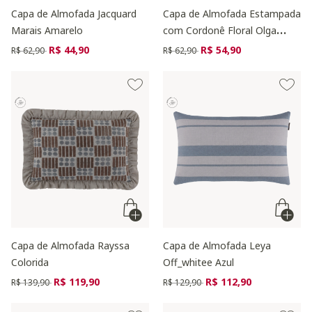
Capa de Almofada Jacquard
Capa de Almofada Estampada
Marais Amarelo
com Cordonê Floral Olga
Colorida
Preço reduzido de
para
Preço reduzido de
para
R$ 44,90
R$ 54,90
R$ 62,90
R$ 62,90
Capa de Almofada Rayssa
Capa de Almofada Leya
Colorida
Off_whitee Azul
Preço reduzido de
para
Preço reduzido de
para
R$ 119,90
R$ 112,90
R$ 139,90
R$ 129,90