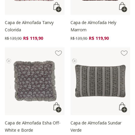
Capa de Almofada Tanvy
Capa de Almofada Hely
Colorida
Marrom
Preço reduzido de
para
Preço reduzido de
para
R$ 119,90
R$ 119,90
R$ 139,90
R$ 139,90
Capa de Almofada Esha Off-
Capa de Almofada Sundar
White e Borde
Verde