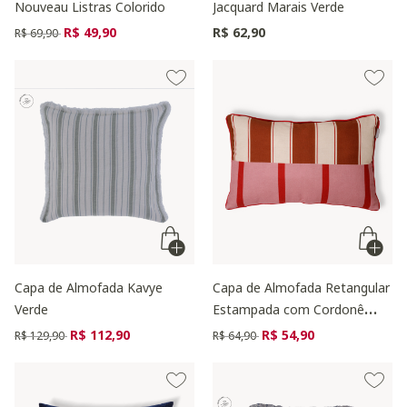
Nouveau Listras Colorido
Jacquard Marais Verde
Preço reduzido de
para
R$ 49,90
R$ 62,90
R$ 69,90
Capa de Almofada Kavye
Capa de Almofada Retangular
Verde
Estampada com Cordonê
Moyou Colorida
Preço reduzido de
para
Preço reduzido de
para
R$ 112,90
R$ 54,90
R$ 129,90
R$ 64,90