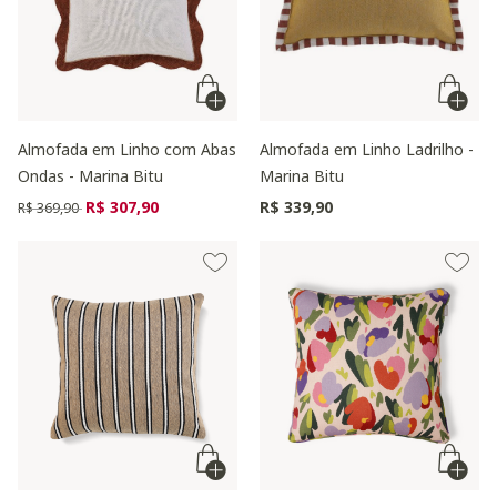
Almofada em Linho com Abas
Almofada em Linho Ladrilho -
Ondas - Marina Bitu
Marina Bitu
Preço reduzido de
para
R$ 307,90
R$ 339,90
R$ 369,90