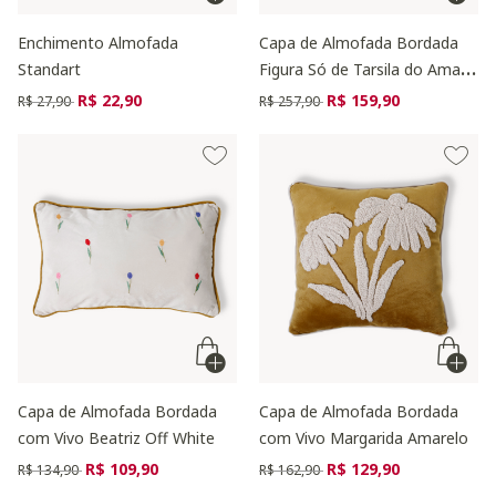
Enchimento Almofada
Capa de Almofada Bordada
Standart
Figura Só de Tarsila do Amaral
Verde
Preço reduzido de
para
Preço reduzido de
para
R$ 22,90
R$ 159,90
R$ 27,90
R$ 257,90
Capa de Almofada Bordada
Capa de Almofada Bordada
com Vivo Beatriz Off White
com Vivo Margarida Amarelo
Preço reduzido de
para
Preço reduzido de
para
R$ 109,90
R$ 129,90
R$ 134,90
R$ 162,90