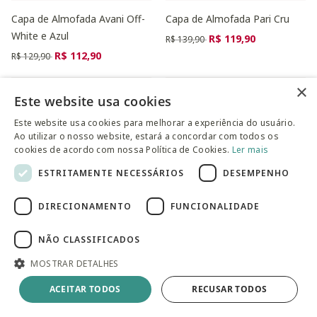
Capa de Almofada Avani Off-
Capa de Almofada Pari Cru
White e Azul
Preço reduzido de
para
R$ 119,90
R$ 139,90
Preço reduzido de
para
R$ 112,90
R$ 129,90
×
Este website usa cookies
Este website usa cookies para melhorar a experiência do usuário.
Ao utilizar o nosso website, estará a concordar com todos os
cookies de acordo com nossa Política de Cookies.
Ler mais
ESTRITAMENTE NECESSÁRIOS
DESEMPENHO
DIRECIONAMENTO
FUNCIONALIDADE
NÃO CLASSIFICADOS
Capa de Almofada Estampada
Almofadão em Lona com Vivo
MOSTRAR DETALHES
Manacá de Tarsila do Amaral
Cinza
Preço reduzido de
para
ACEITAR TODOS
Preço reduzido de
RECUSAR TODOS
para
R$ 64,90
R$ 363,93
R$ 74,90
R$ 569,90
no PIX