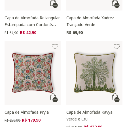
Capa de Almofada Retangular
Capa de Almofada Xadrez
Estampada com Cordonê
Trançado Verde
Thor Colorida
Preço reduzido de
para
R$ 42,90
R$ 69,90
R$ 64,90
Capa de Almofada Pryia
Capa de Almofada Kavya
Verde e Cru
Preço reduzido de
para
R$ 179,90
R$ 259,90
Preço reduzido de
para
R$ 132,90