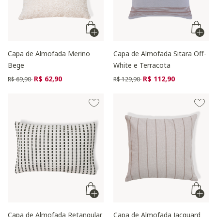
Capa de Almofada Merino
Capa de Almofada Sitara Off-
Bege
White e Terracota
Preço reduzido de
para
Preço reduzido de
para
R$ 62,90
R$ 112,90
R$ 69,90
R$ 129,90
Capa de Almofada Retangular
Capa de Almofada Jacquard