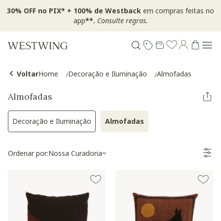
30% OFF no PIX* + 100% de Westback
em compras feitas no
app
**.
Consulte regras.
Voltar
Home
Decoração e Iluminação
Almofadas
Almofadas
Decoração e Iluminação
Almofadas
Refinar por Categoria: Decoração e Iluminação
Selected Atualmente ref
Ordenar por:
Nossa Curadoria