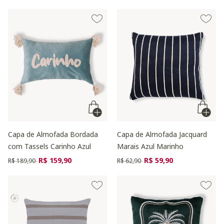
Capa de Almofada Bordada
Capa de Almofada Jacquard
com Tassels Carinho Azul
Marais Azul Marinho
Preço reduzido de
para
Preço reduzido de
para
R$ 159,90
R$ 59,90
R$ 189,90
R$ 62,90