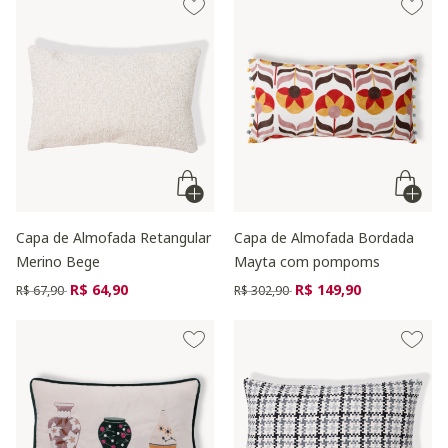
Capa de Almofada Retangular
Capa de Almofada Bordada
Merino Bege
Mayta com pompoms
Preço reduzido de
para
Preço reduzido de
para
R$ 64,90
R$ 149,90
R$ 67,90
R$ 302,90