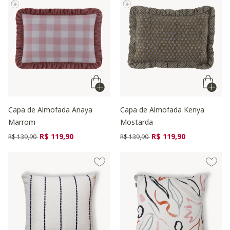
Capa de Almofada Anaya
Capa de Almofada Kenya
Marrom
Mostarda
Preço reduzido de
para
Preço reduzido de
para
R$ 119,90
R$ 119,90
R$ 139,90
R$ 139,90