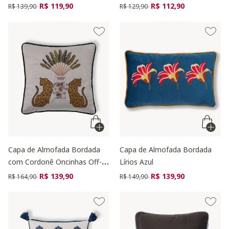
Preço reduzido de
para
Preço reduzido de
para
R$ 119,90
R$ 112,90
R$ 139,90
R$ 129,90
Capa de Almofada Bordada
Capa de Almofada Bordada
com Cordonê Oncinhas Off-
Lírios Azul
White
Preço reduzido de
para
Preço reduzido de
para
R$ 139,90
R$ 139,90
R$ 164,90
R$ 149,90