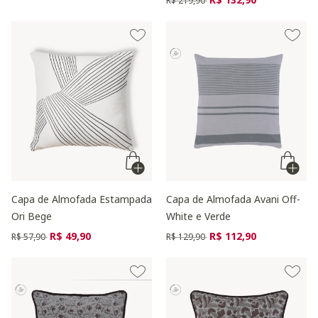
R$ 219,90
Capa de Almofada Estampada
Capa de Almofada Avani Off-
Ori Bege
White e Verde
Preço reduzido de
para
Preço reduzido de
para
R$ 49,90
R$ 112,90
R$ 57,90
R$ 129,90