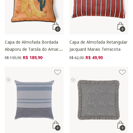
Capa de Almofada Bordada
Capa de Almofada Retangular
Abaporu de Tarsila do Amaral
Jacquard Marais Terracota
Terracota
Preço reduzido de
para
Preço reduzido de
para
R$ 189,90
R$ 49,90
R$ 199,90
R$ 62,90