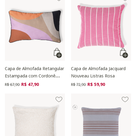
Capa de Almofada Retangular
Capa de Almofada Jacquard
Estampada com Cordonê
Nouveau Listras Rosa
Harmony Colorida
Preço reduzido de
para
Preço reduzido de
para
R$ 47,90
R$ 59,90
R$ 67,90
R$ 72,90