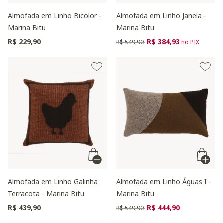
Almofada em Linho Bicolor -
Almofada em Linho Janela -
Marina Bitu
Marina Bitu
Preço reduzido de
para
R$ 229,90
R$ 384,93
R$ 549,90
no PIX
Almofada em Linho Galinha
Almofada em Linho Águas I -
Terracota - Marina Bitu
Marina Bitu
Preço reduzido de
para
R$ 439,90
R$ 444,90
R$ 549,90