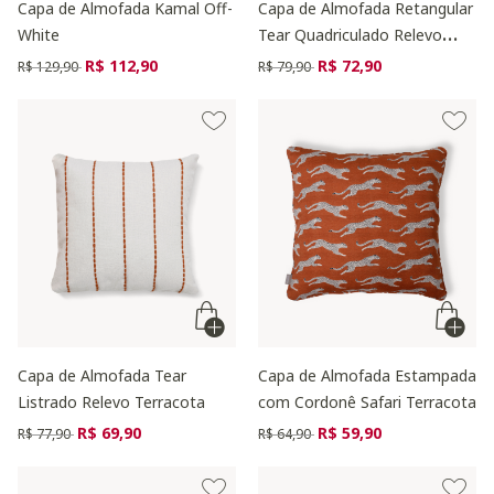
Capa de Almofada Kamal Off-
Capa de Almofada Retangular
White
Tear Quadriculado Relevo
Terracota
Preço reduzido de
para
Preço reduzido de
para
R$ 112,90
R$ 72,90
R$ 129,90
R$ 79,90
Capa de Almofada Tear
Capa de Almofada Estampada
Listrado Relevo Terracota
com Cordonê Safari Terracota
Preço reduzido de
para
Preço reduzido de
para
R$ 69,90
R$ 59,90
R$ 77,90
R$ 64,90