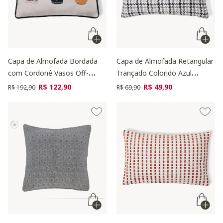
Capa de Almofada Bordada
Capa de Almofada Retangular
com Cordonê Vasos Off-
Trançado Colorido Azul
White
Marinho
Preço reduzido de
para
Preço reduzido de
para
R$ 122,90
R$ 49,90
R$ 192,90
R$ 69,90