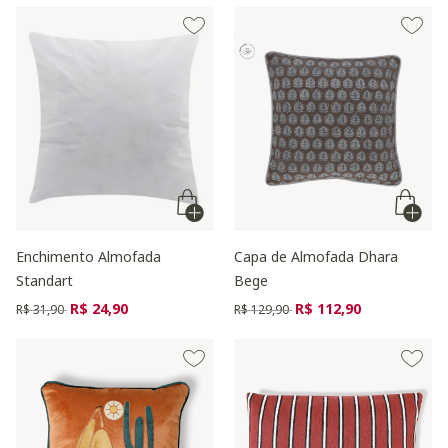
Enchimento Almofada
Capa de Almofada Dhara
Standart
Bege
Preço reduzido de
para
Preço reduzido de
para
R$ 24,90
R$ 112,90
R$ 31,90
R$ 129,90