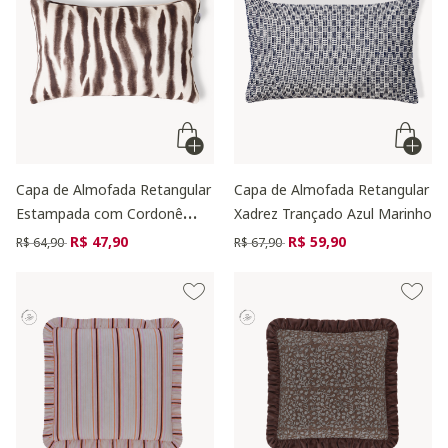
Capa de Almofada Retangular
Capa de Almofada Retangular
Estampada com Cordonê
Xadrez Trançado Azul Marinho
Kaya Marrom
Preço reduzido de
para
Preço reduzido de
para
R$ 47,90
R$ 59,90
R$ 64,90
R$ 67,90