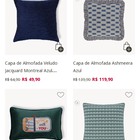
Capa de Almofada Veludo
Capa de Almofada Ashmeera
Jacquard Montreal Azul
Azul
Marinho
Preço reduzido de
para
Preço reduzido de
para
R$ 49,90
R$ 119,90
R$ 64,90
R$ 139,90