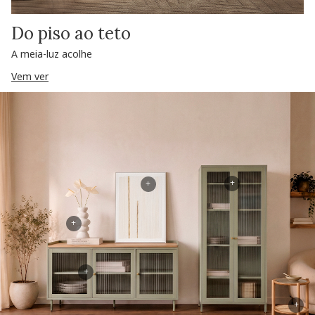
Do piso ao teto
A meia-luz acolhe
Vem ver
+
+
+
+
+