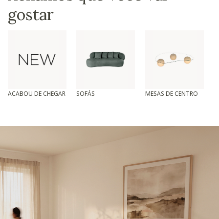
gostar
ACABOU DE CHEGAR
SOFÁS
MESAS DE CENTRO
T