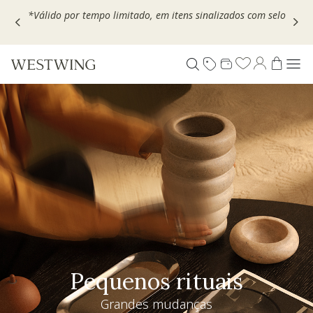
Escolha seu VOUCHER e ganhe até 30% OFF*: use
MOVEL30,
TEXTIL30 OU DECOR20
Pequenos rituais
Grandes mudanças