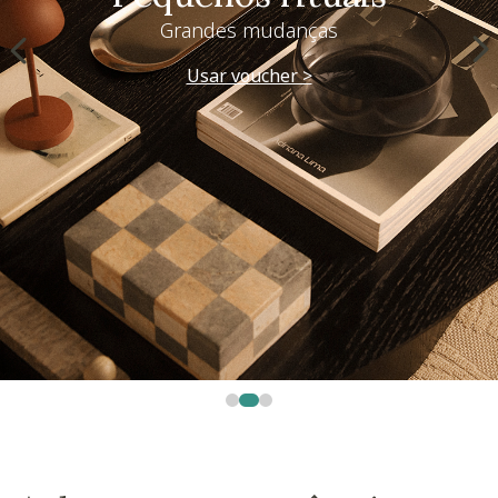
Westwing + @_nathaliacandelaria
Vem ver