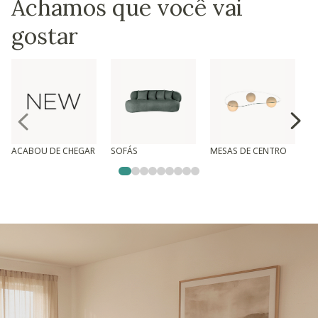
Achamos que você vai
gostar
ACABOU DE CHEGAR
SOFÁS
MESAS DE CENTRO
T