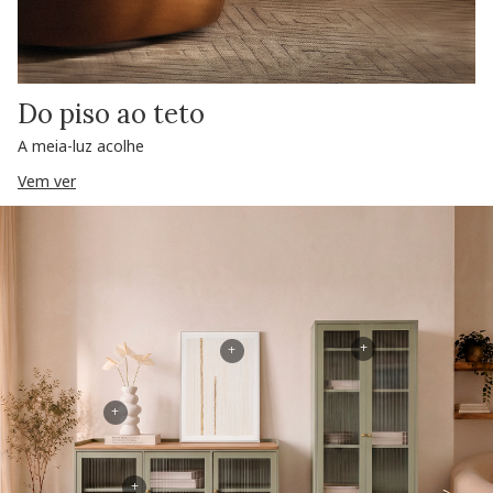
Do piso ao teto
A meia-luz acolhe
Vem ver
+
+
+
+