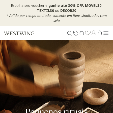
Escolha seu voucher e
ganhe até 30% OFF: MOVEL30
,
TEXTIL30
ou
DECOR20
*Válido por tempo limitado, somente em itens sinalizados com
selo
Especial Dia dos Pais