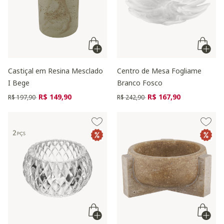
Castiçal em Resina Mesclado
Centro de Mesa Fogliame
I Bege
Branco Fosco
Preço reduzido de
para
Preço reduzido de
para
R$ 149,90
R$ 167,90
R$ 197,90
R$ 242,90