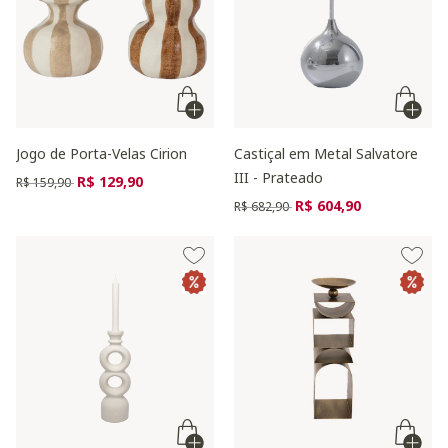
Jogo de Porta-Velas Cirion
Castiçal em Metal Salvatore
III - Prateado
Preço reduzido de
para
R$ 129,90
R$ 159,90
Preço reduzido de
para
R$ 604,90
R$ 682,90