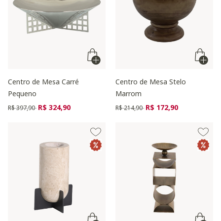
Centro de Mesa Carré
Centro de Mesa Stelo
Pequeno
Marrom
Preço reduzido de
para
Preço reduzido de
para
R$ 324,90
R$ 172,90
R$ 397,90
R$ 214,90