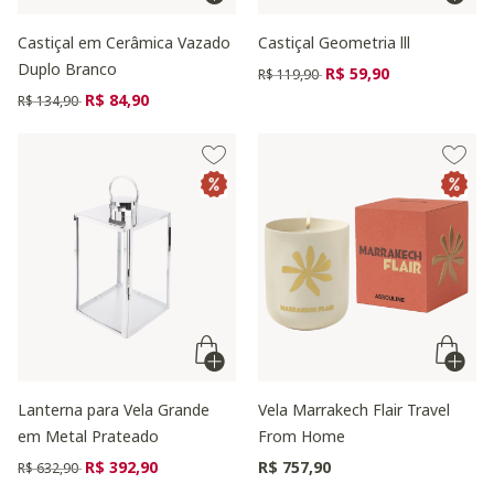
Castiçal em Cerâmica Vazado
Castiçal Geometria lll
Duplo Branco
Preço reduzido de
para
R$ 59,90
R$ 119,90
Preço reduzido de
para
R$ 84,90
R$ 134,90
Lanterna para Vela Grande
Vela Marrakech Flair Travel
em Metal Prateado
From Home
Preço reduzido de
para
R$ 392,90
R$ 757,90
R$ 632,90