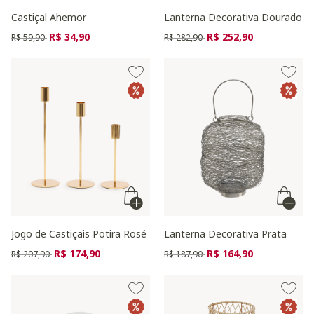
Castiçal Ahemor
Lanterna Decorativa Dourado
Preço reduzido de
para
Preço reduzido de
para
R$ 34,90
R$ 252,90
R$ 59,90
R$ 282,90
Jogo de Castiçais Potira Rosé
Lanterna Decorativa Prata
Preço reduzido de
para
Preço reduzido de
para
R$ 174,90
R$ 164,90
R$ 207,90
R$ 187,90