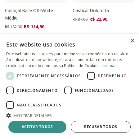
Castiçal Balle Off-White
Castiçal Dolomita
Médio
Preço reduzido de
para
R$ 22,90
R$ 37,90
Preço reduzido de
para
R$ 114,90
R$ 182,90
×
Este website usa cookies
Este website usa cookies para melhorar a experiência do usuário.
Ao utilizar o nosso website, estará a concordar com todos os
cookies de acordo com nossa Política de Cookies.
Ler mais
ESTRITAMENTE NECESSÁRIOS
DESEMPENHO
DIRECIONAMENTO
FUNCIONALIDADE
NÃO CLASSIFICADOS
Centro de Mesa em Mármore
Castiçal Suculenta Verde
MOSTRAR DETALHES
Coloré Branco
Preço reduzido de
para
R$ 139,90
R$ 197,90
ACEITAR TODOS
RECUSAR TODOS
Preço reduzido de
para
R$ 417,90
R$ 519,90