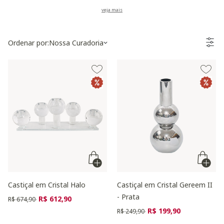
Ordenar por:
Nossa Curadoria
Castiçal em Cristal Halo
Castiçal em Cristal Gereem II
- Prata
Preço reduzido de
para
R$ 612,90
R$ 674,90
Preço reduzido de
para
R$ 199,90
R$ 249,90