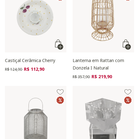
Castiçal Cerâmica Cherry
Lanterna em Rattan com
Donzela I Natural
Preço reduzido de
para
R$ 112,90
R$ 124,90
Preço reduzido de
para
R$ 219,90
R$ 357,90