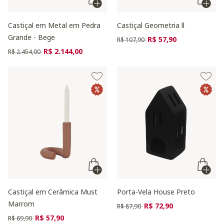
Castiçal em Metal em Pedra
Castiçal Geometria ll
Grande - Bege
Preço reduzido de
para
R$ 57,90
R$ 107,90
Preço reduzido de
para
R$ 2.144,00
R$ 2.454,00
Castiçal em Cerâmica Must
Porta-Vela House Preto
Marrom
Preço reduzido de
para
R$ 72,90
R$ 87,90
Preço reduzido de
para
R$ 57,90
R$ 69,90