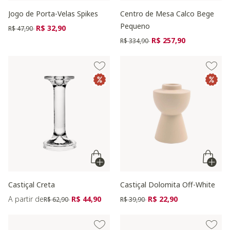
Jogo de Porta-Velas Spikes
Centro de Mesa Calco Bege
Pequeno
Preço reduzido de
para
R$ 32,90
R$ 47,90
Preço reduzido de
para
R$ 257,90
R$ 334,90
Castiçal Creta
Castiçal Dolomita Off-White
Preço reduzido de
para
Preço reduzido de
para
A partir de
R$ 44,90
R$ 22,90
R$ 62,90
R$ 39,90