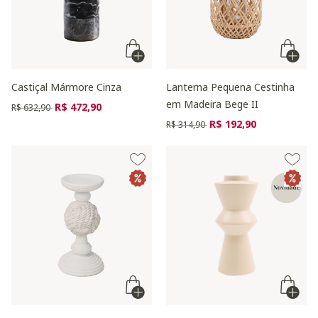
Castiçal Mármore Cinza
Lanterna Pequena Cestinha
em Madeira Bege II
Preço reduzido de
para
R$ 472,90
R$ 632,90
Preço reduzido de
para
R$ 192,90
R$ 314,90