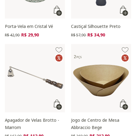
Porta-Vela em Cristal Vé
Castiçal Silhouette Preto
Preço reduzido de
para
Preço reduzido de
para
R$ 29,90
R$ 34,90
R$ 42,90
R$ 57,90
Apagador de Velas Brotto -
Jogo de Centro de Mesa
Marrom
Abbraccio Bege
Preço reduzido de
para
Preço reduzido de
para
R$ 112,90
R$ 212,90