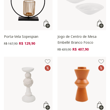
Porta-Vela Sopespian
Jogo de Centro de Mesa
Embellé Branco Fosco
Preço reduzido de
para
R$ 129,90
R$ 167,90
Preço reduzido de
para
R$ 407,90
R$ 439,90