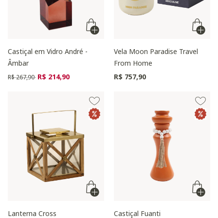
Castiçal em Vidro André -
Vela Moon Paradise Travel
Âmbar
From Home
Preço reduzido de
para
R$ 214,90
R$ 757,90
R$ 267,90
Lanterna Cross
Castiçal Fuanti