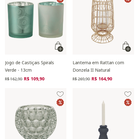
Jogo de Castiçais Spirals
Lanterna em Rattan com
Verde - 13cm
Donzela II Natural
Preço reduzido de
para
Preço reduzido de
para
R$ 109,90
R$ 164,90
R$ 162,90
R$ 269,90