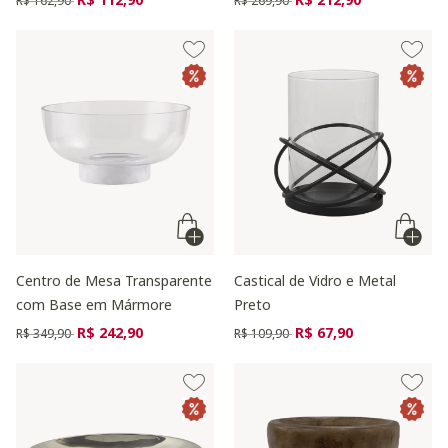
R$ 162,90
R$ 269,90
Centro de Mesa Transparente
Castical de Vidro e Metal
com Base em Mármore
Preto
Preço reduzido de
para
Preço reduzido de
para
R$ 242,90
R$ 67,90
R$ 349,90
R$ 109,90