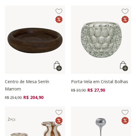
Centro de Mesa Serrín
Porta-Vela em Cristal Bolhas
Marrom
Preço reduzido de
para
R$ 27,90
R$ 39,90
Preço reduzido de
para
R$ 204,90
R$ 254,90