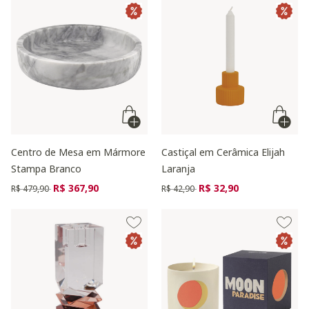
Centro de Mesa em Mármore
Castiçal em Cerâmica Elijah
Stampa Branco
Laranja
Preço reduzido de
para
Preço reduzido de
para
R$ 367,90
R$ 32,90
R$ 479,90
R$ 42,90