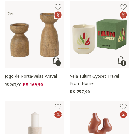
Jogo de Porta-Velas Araval
Vela Tulum Gypset Travel
From Home
Preço reduzido de
para
R$ 169,90
R$ 207,90
R$ 757,90