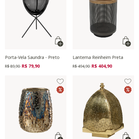
Porta-Vela Saundra - Preto
Lanterna Reinheim Preta
Preço reduzido de
para
Preço reduzido de
para
R$ 79,90
R$ 404,90
R$ 89,90
R$ 494,90