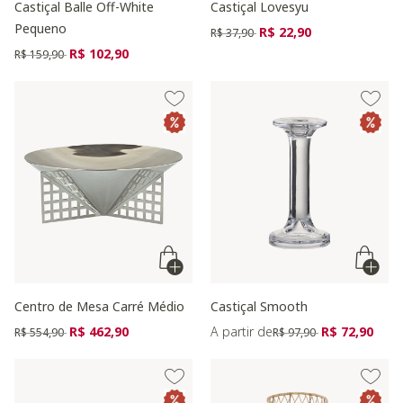
Castiçal Balle Off-White
Castiçal Lovesyu
Pequeno
Preço reduzido de
para
R$ 22,90
R$ 37,90
Preço reduzido de
para
R$ 102,90
R$ 159,90
Centro de Mesa Carré Médio
Castiçal Smooth
Preço reduzido de
para
Preço reduzido de
para
R$ 462,90
A partir de
R$ 72,90
R$ 554,90
R$ 97,90