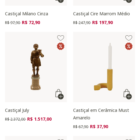
Castiçal Milano Cinza
Castiçal Cire Marrom Médio
Preço reduzido de
para
Preço reduzido de
para
R$ 72,90
R$ 197,90
R$ 97,90
R$ 247,90
Castiçal July
Castiçal em Cerâmica Must
Amarelo
Preço reduzido de
para
R$ 1.517,00
R$ 2.372,00
Preço reduzido de
para
R$ 37,90
R$ 67,90