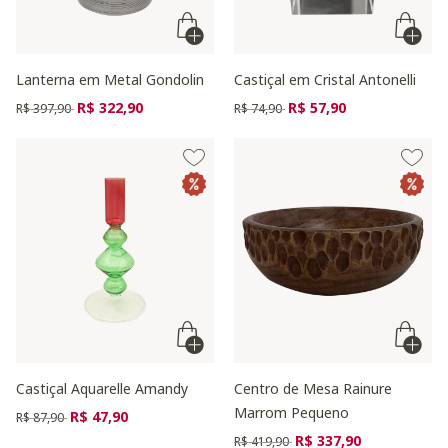
Lanterna em Metal Gondolin
Castiçal em Cristal Antonelli
Preço reduzido de
para
Preço reduzido de
para
R$ 322,90
R$ 57,90
R$ 397,90
R$ 74,90
Castiçal Aquarelle Amandy
Centro de Mesa Rainure
Marrom Pequeno
Preço reduzido de
para
R$ 47,90
R$ 87,90
Preço reduzido de
para
R$ 337,90
R$ 419,90