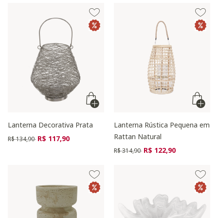
Lanterna Decorativa Prata
Lanterna Rústica Pequena em
Rattan Natural
Preço reduzido de
para
R$ 117,90
R$ 134,90
Preço reduzido de
para
R$ 122,90
R$ 314,90