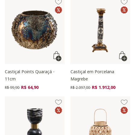
Castiçal Points Quaraçá -
Castiçal em Porcelana
11cm
Magrebe
Preço reduzido de
para
Preço reduzido de
para
R$ 64,90
R$ 1.912,00
R$ 99,90
R$ 2.097,00