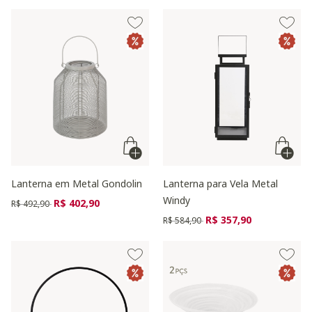
Lanterna em Metal Gondolin
Lanterna para Vela Metal
Windy
Preço reduzido de
para
R$ 402,90
R$ 492,90
Preço reduzido de
para
R$ 357,90
R$ 584,90