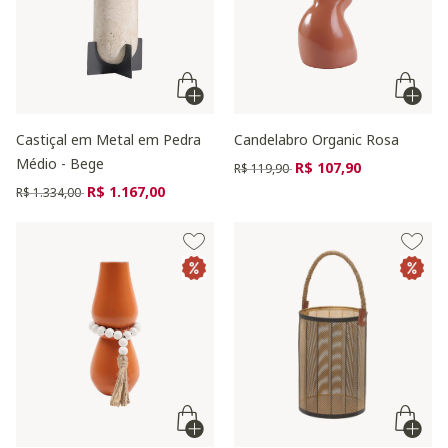
Castiçal em Metal em Pedra
Candelabro Organic Rosa
Médio - Bege
Preço reduzido de
para
R$ 107,90
R$ 119,90
Preço reduzido de
para
R$ 1.167,00
R$ 1.334,00