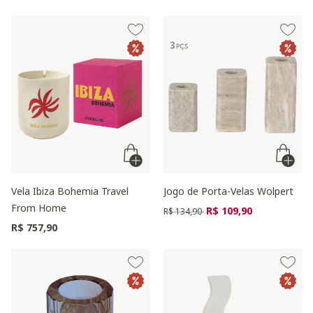
Vela Ibiza Bohemia Travel
Jogo de Porta-Velas Wolpert
From Home
Preço reduzido de
para
R$ 109,90
R$ 134,90
R$ 757,90