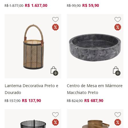
Preço reduzido de
para
Preço reduzido de
para
R$ 1.637,00
R$ 59,90
R$ 1.877,00
R$ 99,90
Lanterna Decorativa Preto e
Centro de Mesa em Mármore
Dourado
Macchiato Preto
Preço reduzido de
para
Preço reduzido de
para
R$ 137,90
R$ 687,90
R$ 157,90
R$ 824,90