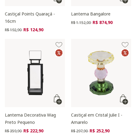
Castiçal Points Quaraçá -
Lanterna Bangalore
16cm
Preço reduzido de
para
R$ 874,90
R$ 1.152,00
Preço reduzido de
para
R$ 124,90
R$ 192,90
Lanterna Decorativa Wag
Castiçal em Cristal Julie I -
Preto Pequeno
Amarelo
Preço reduzido de
para
Preço reduzido de
para
R$ 222,90
R$ 252,90
R$ 359,90
R$ 297,90