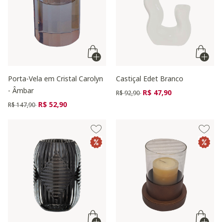
Porta-Vela em Cristal Carolyn
Castiçal Edet Branco
- Âmbar
Preço reduzido de
para
R$ 47,90
R$ 92,90
Preço reduzido de
para
R$ 52,90
R$ 147,90