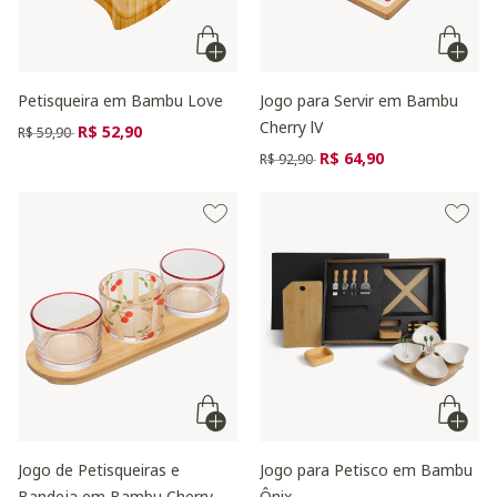
Petisqueira em Bambu Love
Jogo para Servir em Bambu
Cherry lV
Preço reduzido de
para
R$ 52,90
R$ 59,90
Preço reduzido de
para
R$ 64,90
R$ 92,90
Jogo de Petisqueiras e
Jogo para Petisco em Bambu
Bandeja em Bambu Cherry
Ônix