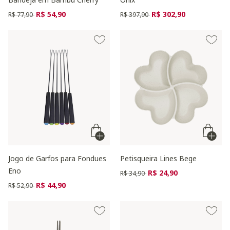
Preço reduzido de
para
Preço reduzido de
para
R$ 54,90
R$ 302,90
R$ 77,90
R$ 397,90
Jogo de Garfos para Fondues
Petisqueira Lines Bege
Eno
Preço reduzido de
para
R$ 24,90
R$ 34,90
Preço reduzido de
para
R$ 44,90
R$ 52,90