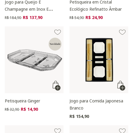
Jogo para Queijo E
Petisqueira em Cristal
Champagne em Inox E
Ecológico Refinatto Âmbar
Bambu Inave
Preço reduzido de
para
Preço reduzido de
para
R$ 137,90
R$ 24,90
R$ 184,90
R$ 54,90
Petisqueira Ginger
Jogo para Comida Japonesa
Branco
Preço reduzido de
para
R$ 14,90
R$ 32,90
R$ 154,90