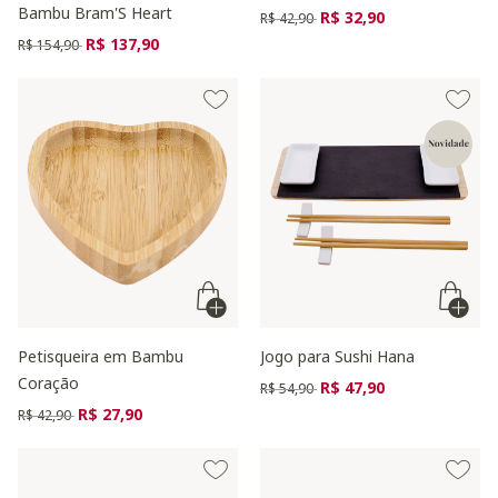
Bambu Bram'S Heart
Preço reduzido de
para
R$ 32,90
R$ 42,90
Preço reduzido de
para
R$ 137,90
R$ 154,90
Petisqueira em Bambu
Jogo para Sushi Hana
Coração
Preço reduzido de
para
R$ 47,90
R$ 54,90
Preço reduzido de
para
R$ 27,90
R$ 42,90