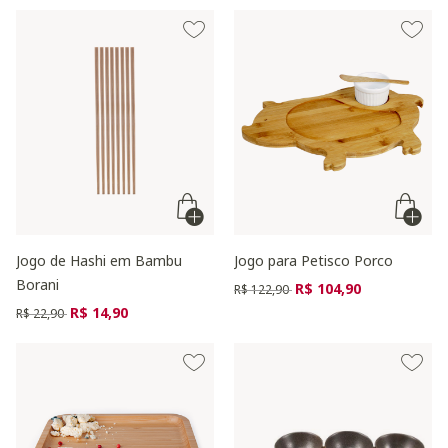
Jogo de Hashi em Bambu
Jogo para Petisco Porco
Borani
Preço reduzido de
para
R$ 104,90
R$ 122,90
Preço reduzido de
para
R$ 14,90
R$ 22,90