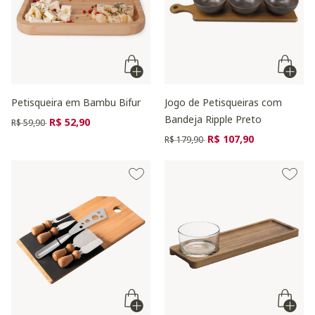
Petisqueira em Bambu Bifur
Jogo de Petisqueiras com
Bandeja Ripple Preto
Preço reduzido de
para
R$ 52,90
R$ 59,90
Preço reduzido de
para
R$ 107,90
R$ 179,90