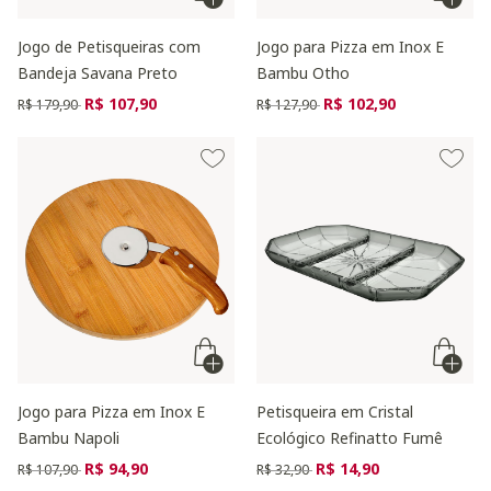
Jogo de Petisqueiras com
Jogo para Pizza em Inox E
Bandeja Savana Preto
Bambu Otho
Preço reduzido de
para
Preço reduzido de
para
R$ 107,90
R$ 102,90
R$ 179,90
R$ 127,90
Jogo para Pizza em Inox E
Petisqueira em Cristal
Bambu Napoli
Ecológico Refinatto Fumê
Preço reduzido de
para
Preço reduzido de
para
R$ 94,90
R$ 14,90
R$ 107,90
R$ 32,90