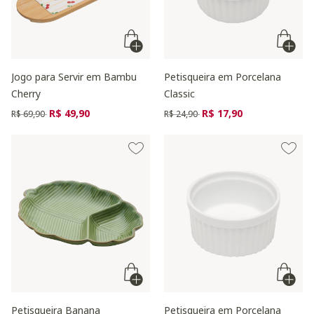
Jogo para Servir em Bambu
Petisqueira em Porcelana
Cherry
Classic
Preço reduzido de
para
Preço reduzido de
para
R$ 49,90
R$ 17,90
R$ 69,90
R$ 24,90
Petisqueira Banana
Petisqueira em Porcelana