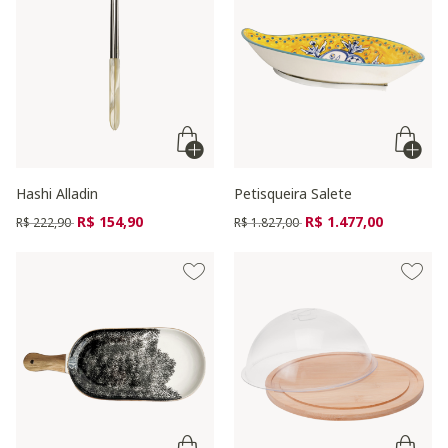
Hashi Alladin
Petisqueira Salete
Preço reduzido de
para
Preço reduzido de
para
R$ 154,90
R$ 1.477,00
R$ 222,90
R$ 1.827,00