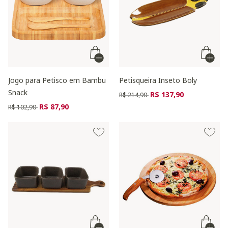
Jogo para Petisco em Bambu
Petisqueira Inseto Boly
Snack
Preço reduzido de
para
R$ 137,90
R$ 214,90
Preço reduzido de
para
R$ 87,90
R$ 102,90