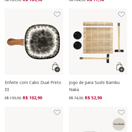
Enfeite com Cabo Dual Preto
Jogo de para Sushi Bambu
III
Naka
Preço reduzido de
para
Preço reduzido de
para
R$ 102,90
R$ 52,90
R$ 199,90
R$ 74,90