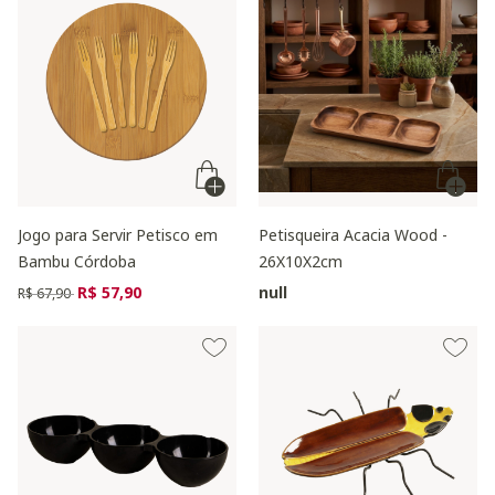
Jogo para Servir Petisco em
Petisqueira Acacia Wood -
Bambu Córdoba
26X10X2cm
Preço reduzido de
para
R$ 57,90
null
R$ 67,90