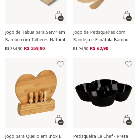
Jogo de Tábua para Servir em
Jogo de Petisqueiras com
Bambu com Talheres Natural
Bandeja e Espátula Bambu
Preço reduzido de
para
Preço reduzido de
para
R$ 259,90
R$ 62,90
R$ 384,90
R$ 94,90
Jogo para Queijo em Inox E
Petisqueira Le Chef - Preta