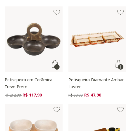
Petisqueira em Cerâmica
Petisqueira Diamante Ambar
Trevo Preto
Luster
Preço reduzido de
para
Preço reduzido de
para
R$ 117,90
R$ 47,90
R$ 212,90
R$ 69,90