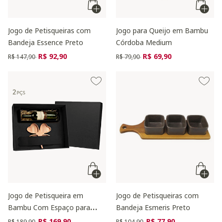
Jogo de Petisqueiras com
Jogo para Queijo em Bambu
Bandeja Essence Preto
Córdoba Medium
Preço reduzido de
para
Preço reduzido de
para
R$ 92,90
R$ 69,90
R$ 147,90
R$ 79,90
Jogo de Petisqueira em
Jogo de Petisqueiras com
Bambu Com Espaço para
Bandeja Esmeris Preto
Garrafa Villa
Preço reduzido de
para
Preço reduzido de
para
R$ 169,90
R$ 77,90
R$ 189,90
R$ 104,90