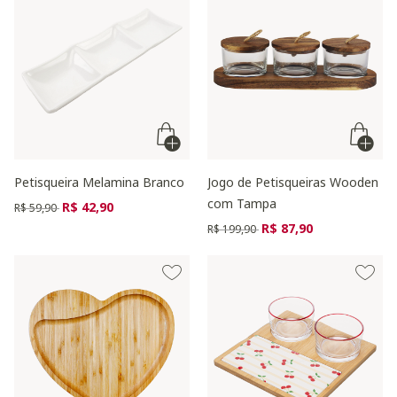
Petisqueira Melamina Branco
Jogo de Petisqueiras Wooden
com Tampa
Preço reduzido de
para
R$ 42,90
R$ 59,90
Preço reduzido de
para
R$ 87,90
R$ 199,90