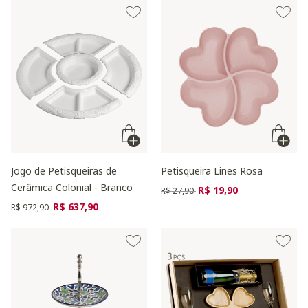
Jogo de Petisqueiras de
Petisqueira Lines Rosa
Cerâmica Colonial - Branco
Preço reduzido de
para
R$ 19,90
R$ 27,90
Preço reduzido de
para
R$ 637,90
R$ 972,90