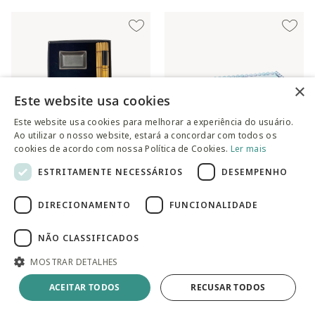
×
Este website usa cookies
Este website usa cookies para melhorar a experiência do usuário.
Ao utilizar o nosso website, estará a concordar com todos os
cookies de acordo com nossa Política de Cookies.
Ler mais
ESTRITAMENTE NECESSÁRIOS
DESEMPENHO
Jogo para Comida Japonesa
Petisqueira Diamante Furta
em Pedra Ardósia
DIRECIONAMENTO
FUNCIONALIDADE
Preço reduzido de
para
R$ 42,90
R$ 84,90
R$ 187,90
NÃO CLASSIFICADOS
MOSTRAR DETALHES
ACEITAR TODOS
RECUSAR TODOS