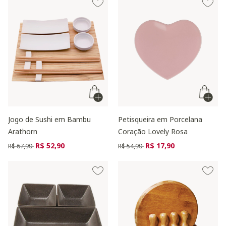
Jogo de Sushi em Bambu
Petisqueira em Porcelana
Arathorn
Coração Lovely Rosa
Preço reduzido de
para
Preço reduzido de
para
R$ 52,90
R$ 17,90
R$ 67,90
R$ 54,90