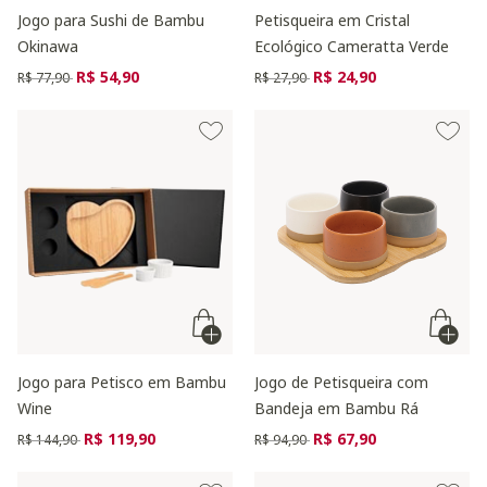
Jogo para Sushi de Bambu
Petisqueira em Cristal
Okinawa
Ecológico Cameratta Verde
Preço reduzido de
para
Preço reduzido de
para
R$ 54,90
R$ 24,90
R$ 77,90
R$ 27,90
Jogo para Petisco em Bambu
Jogo de Petisqueira com
Wine
Bandeja em Bambu Rá
Preço reduzido de
para
Preço reduzido de
para
R$ 119,90
R$ 67,90
R$ 144,90
R$ 94,90