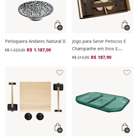
Petisqueira Andares Natural II
Jogo para Servir Petiscos E
Champanhe em Inox E
Preço reduzido de
para
R$ 1.187,00
R$ 1.329,00
Bambu Kendrick
Preço reduzido de
para
R$ 187,90
R$ 219,90