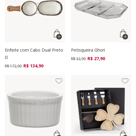
Enfeite com Cabo Dual Preto
Petisqueira Ghori
II
Preço reduzido de
para
R$ 27,90
R$ 32,90
Preço reduzido de
para
R$ 134,90
R$ 172,90