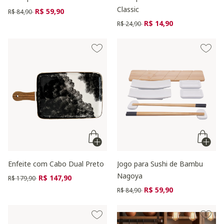
Classic
Preço reduzido de
para
R$ 59,90
R$ 84,90
Preço reduzido de
para
R$ 14,90
R$ 24,90
Enfeite com Cabo Dual Preto
Jogo para Sushi de Bambu
Nagoya
Preço reduzido de
para
R$ 147,90
R$ 179,90
Preço reduzido de
para
R$ 59,90
R$ 84,90