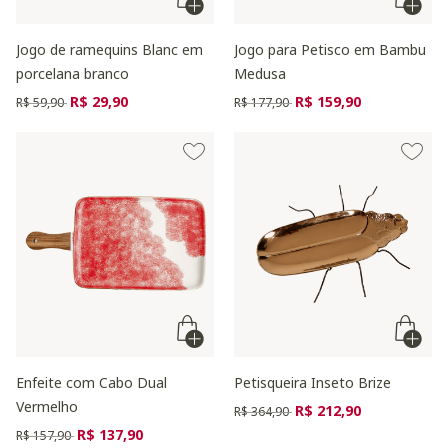
Jogo de ramequins Blanc em
Jogo para Petisco em Bambu
porcelana branco
Medusa
Preço reduzido de
para
Preço reduzido de
para
R$ 29,90
R$ 159,90
R$ 59,90
R$ 177,90
Enfeite com Cabo Dual
Petisqueira Inseto Brize
Vermelho
Preço reduzido de
para
R$ 212,90
R$ 364,90
Preço reduzido de
para
R$ 137,90
R$ 157,90