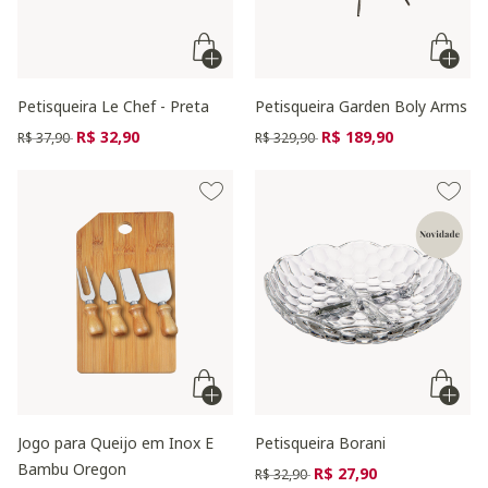
Petisqueira Le Chef - Preta
Petisqueira Garden Boly Arms
Preço reduzido de
para
Preço reduzido de
para
R$ 32,90
R$ 189,90
R$ 37,90
R$ 329,90
Jogo para Queijo em Inox E
Petisqueira Borani
Bambu Oregon
Preço reduzido de
para
R$ 27,90
R$ 32,90