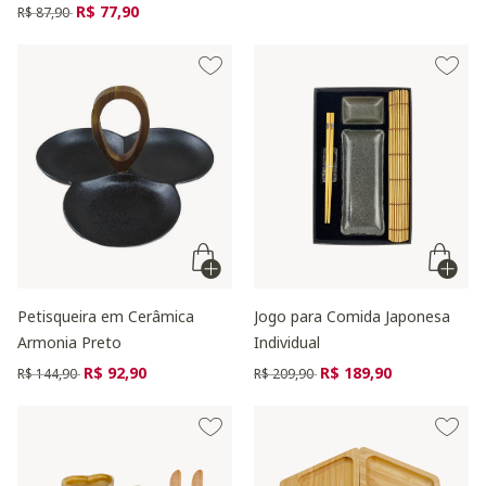
Preço reduzido de
para
R$ 77,90
R$ 87,90
Petisqueira em Cerâmica
Jogo para Comida Japonesa
Armonia Preto
Individual
Preço reduzido de
para
Preço reduzido de
para
R$ 92,90
R$ 189,90
R$ 144,90
R$ 209,90