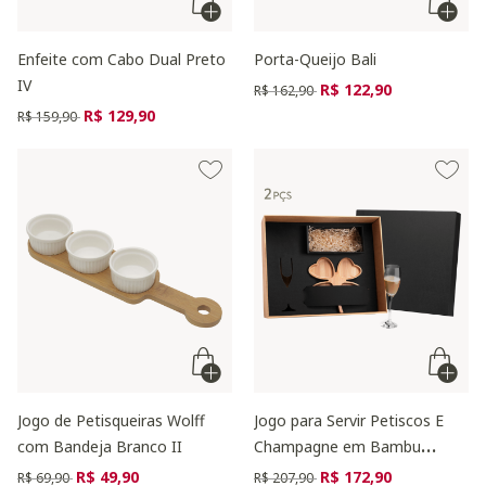
Enfeite com Cabo Dual Preto
Porta-Queijo Bali
IV
Preço reduzido de
para
R$ 122,90
R$ 162,90
Preço reduzido de
para
R$ 129,90
R$ 159,90
Jogo de Petisqueiras Wolff
Jogo para Servir Petiscos E
com Bandeja Branco II
Champagne em Bambu
Louisa
Preço reduzido de
para
Preço reduzido de
para
R$ 49,90
R$ 172,90
R$ 69,90
R$ 207,90