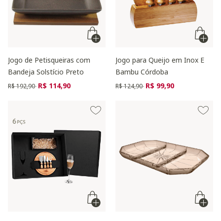
Jogo de Petisqueiras com
Jogo para Queijo em Inox E
Bandeja Solstício Preto
Bambu Córdoba
Preço reduzido de
para
Preço reduzido de
para
R$ 114,90
R$ 99,90
R$ 192,90
R$ 124,90