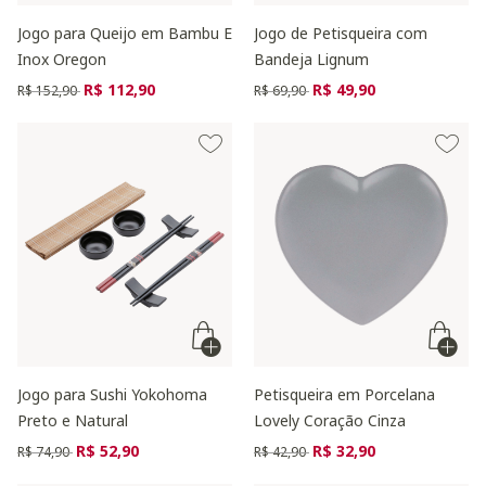
Jogo para Queijo em Bambu E
Jogo de Petisqueira com
Inox Oregon
Bandeja Lignum
Preço reduzido de
para
Preço reduzido de
para
R$ 112,90
R$ 49,90
R$ 152,90
R$ 69,90
Jogo para Sushi Yokohoma
Petisqueira em Porcelana
Preto e Natural
Lovely Coração Cinza
Preço reduzido de
para
Preço reduzido de
para
R$ 52,90
R$ 32,90
R$ 74,90
R$ 42,90