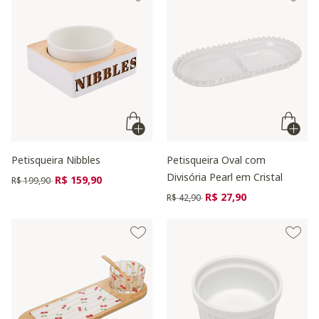
Petisqueira Nibbles
Petisqueira Oval com
Divisória Pearl em Cristal
Preço reduzido de
para
R$ 159,90
R$ 199,90
Preço reduzido de
para
R$ 27,90
R$ 42,90