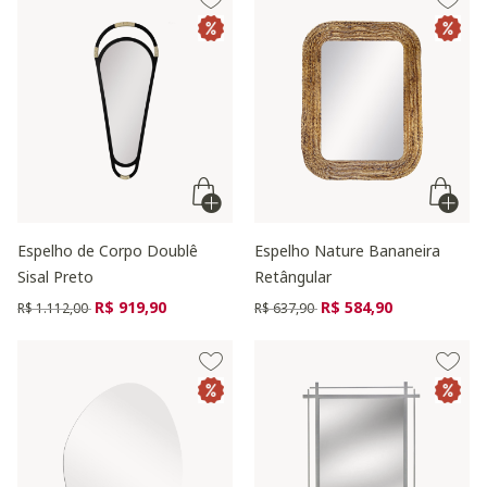
Espelho de Corpo Doublê
Espelho Nature Bananeira
Sisal Preto
Retângular
Preço reduzido de
para
Preço reduzido de
para
R$ 919,90
R$ 584,90
R$ 1.112,00
R$ 637,90