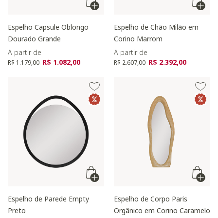
Espelho Capsule Oblongo
Espelho de Chão Milão em
Dourado Grande
Corino Marrom
A partir de
A partir de
Preço reduzido de
para
Preço reduzido de
para
R$ 1.082,00
R$ 2.392,00
R$ 1.179,00
R$ 2.607,00
Espelho de Parede Empty
Espelho de Corpo Paris
Preto
Orgânico em Corino Caramelo