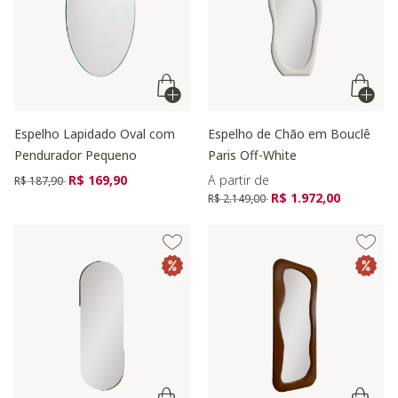
Espelho Lapidado Oval com
Espelho de Chão em Bouclê
Pendurador Pequeno
Paris Off-White
Preço reduzido de
para
R$ 169,90
A partir de
R$ 187,90
Preço reduzido de
para
R$ 1.972,00
R$ 2.149,00