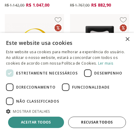
Preço reduzido de
para
Preço reduzido de
para
R$ 1.047,00
R$ 882,90
R$ 1.142,00
R$ 1.767,00
×
Este website usa cookies
Este website usa cookies para melhorar a experiência do usuário.
Ao utilizar o nosso website, estará a concordar com todos os
cookies de acordo com nossa Política de Cookies.
Ler mais
ESTRITAMENTE NECESSÁRIOS
DESEMPENHO
DIRECIONAMENTO
FUNCIONALIDADE
Espelho Round Interno
Espelho de Parede em Veludo
Amarelo
Viena Preto
NÃO CLASSIFICADOS
Preço reduzido de
para
Preço reduzido de
para
R$ 524,90
R$ 1.042,00
R$ 564,90
R$ 1.137,00
MOSTRAR DETALHES
ACEITAR TODOS
RECUSAR TODOS