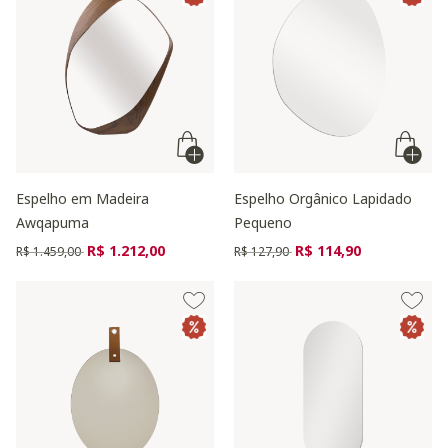
Espelho em Madeira
Espelho Orgânico Lapidado
Awqapuma
Pequeno
Preço reduzido de
para
Preço reduzido de
para
R$ 1.212,00
R$ 114,90
R$ 1.459,00
R$ 127,90