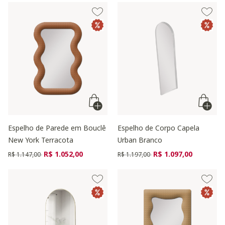
Espelho de Parede em Bouclê
Espelho de Corpo Capela
New York Terracota
Urban Branco
Preço reduzido de
para
Preço reduzido de
para
R$ 1.052,00
R$ 1.097,00
R$ 1.147,00
R$ 1.197,00