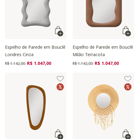
Espelho de Parede em Bouclê
Espelho de Parede em Bouclê
Londres Cinza
Milão Terracota
Preço reduzido de
para
Preço reduzido de
para
R$ 1.047,00
R$ 1.047,00
R$ 1.142,00
R$ 1.142,00