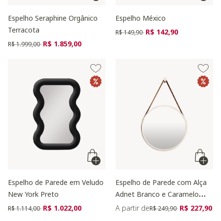
Espelho Seraphine Orgânico
Espelho México
Terracota
Preço reduzido de
para
R$ 142,90
R$ 149,90
Preço reduzido de
para
R$ 1.859,00
R$ 1.999,00
Espelho de Parede em Veludo
Espelho de Parede com Alça
New York Preto
Adnet Branco e Caramelo
Médio
Preço reduzido de
para
Preço reduzido de
para
R$ 1.022,00
A partir de
R$ 227,90
R$ 1.114,00
R$ 249,90