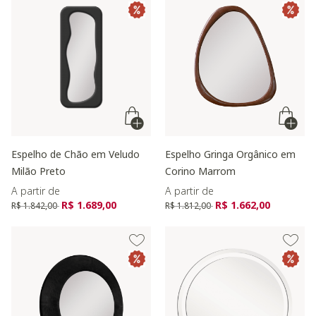
Espelho de Chão em Veludo
Espelho Gringa Orgânico em
Milão Preto
Corino Marrom
A partir de
A partir de
Preço reduzido de
para
Preço reduzido de
para
R$ 1.689,00
R$ 1.662,00
R$ 1.842,00
R$ 1.812,00