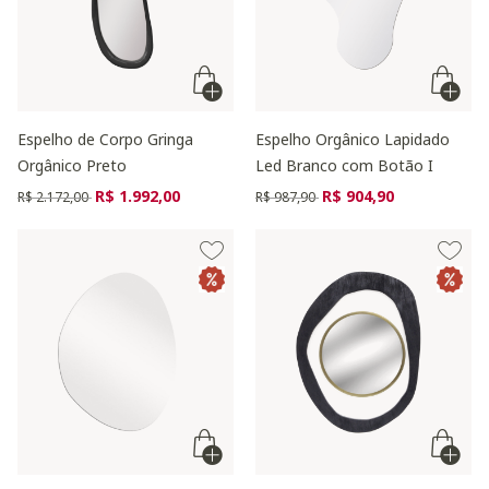
Espelho de Corpo Gringa
Espelho Orgânico Lapidado
Orgânico Preto
Led Branco com Botão I
Preço reduzido de
para
Preço reduzido de
para
R$ 1.992,00
R$ 904,90
R$ 2.172,00
R$ 987,90