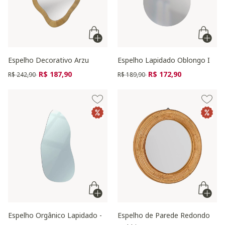
Espelho Decorativo Arzu
Espelho Lapidado Oblongo I
Preço reduzido de
para
Preço reduzido de
para
R$ 187,90
R$ 172,90
R$ 242,90
R$ 189,90
Espelho Orgânico Lapidado -
Espelho de Parede Redondo