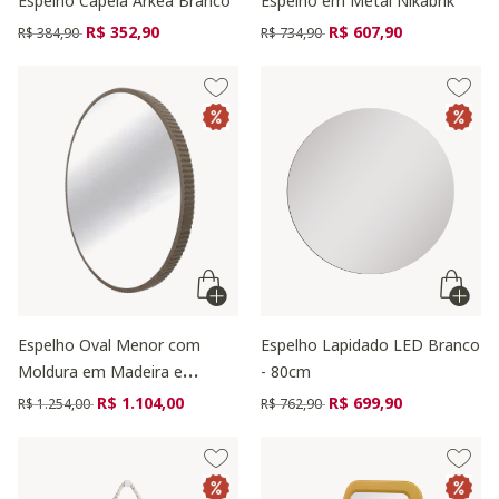
Espelho Capela Arkea Branco
Espelho em Metal Nikabrik
Preço reduzido de
para
Preço reduzido de
para
R$ 352,90
R$ 607,90
R$ 384,90
R$ 734,90
Espelho Oval Menor com
Espelho Lapidado LED Branco
Moldura em Madeira e
- 80cm
Acabamento Liso Preto
Preço reduzido de
para
Preço reduzido de
para
R$ 1.104,00
R$ 699,90
R$ 1.254,00
R$ 762,90