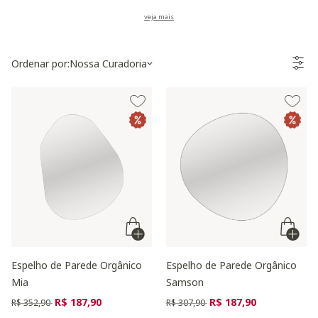
começa pela parede que recebe a peça,
segue pela moldura que conversa com o
ambiente e termina na fixação correta para
o peso do vidro. Na Westwing você encontra
Ordenar por:
Nossa Curadoria
espelho redondo, retangular, orgânico e
conjuntos para compor por cômodo.
Espelho de Parede Orgânico
Espelho de Parede Orgânico
Mia
Samson
Preço reduzido de
para
Preço reduzido de
para
R$ 187,90
R$ 187,90
R$ 352,90
R$ 307,90