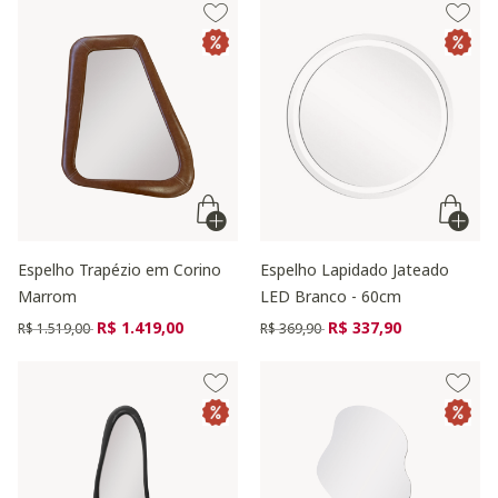
Espelho Trapézio em Corino
Espelho Lapidado Jateado
Marrom
LED Branco - 60cm
Preço reduzido de
para
Preço reduzido de
para
R$ 1.419,00
R$ 337,90
R$ 1.519,00
R$ 369,90