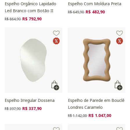
Espelho Orgânico Lapidado
Espelho Com Moldura Preta
Led Branco com Botão II
Preço reduzido de
para
R$ 482,90
R$ 649,90
Preço reduzido de
para
R$ 792,90
R$ 864,90
Espelho Irregular Dossena
Espelho de Parede em Bouclê
Londres Caramelo
Preço reduzido de
para
R$ 337,90
R$ 397,90
Preço reduzido de
para
R$ 1.047,00
R$ 1.142,00