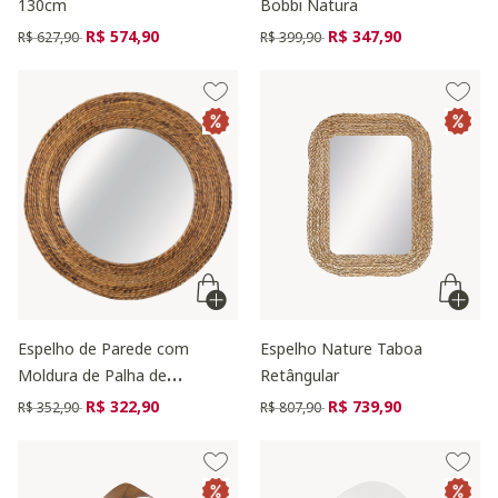
130cm
Bobbi Natura
Preço reduzido de
para
Preço reduzido de
para
R$ 574,90
R$ 347,90
R$ 627,90
R$ 399,90
Espelho de Parede com
Espelho Nature Taboa
Moldura de Palha de
Retângular
Bananeira Grande
Preço reduzido de
para
Preço reduzido de
para
R$ 322,90
R$ 739,90
R$ 352,90
R$ 807,90