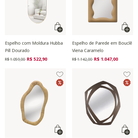
Espelho com Moldura Hubba
Espelho de Parede em Bouclê
Pill Dourado
Viena Caramelo
Preço reduzido de
para
Preço reduzido de
para
R$ 522,90
R$ 1.047,00
R$ 1.059,00
R$ 1.142,00