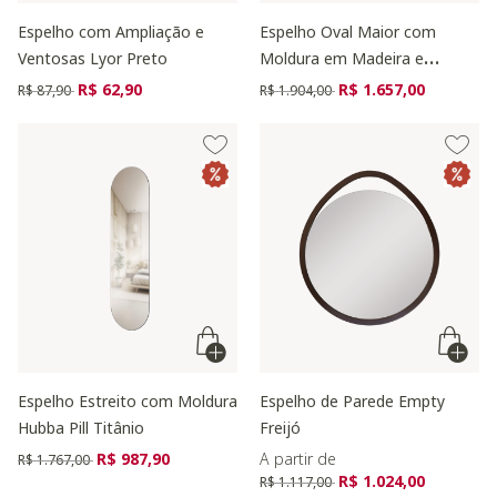
Espelho com Ampliação e
Espelho Oval Maior com
Ventosas Lyor Preto
Moldura em Madeira e
Acabamento Liso Preto
Preço reduzido de
para
Preço reduzido de
para
R$ 62,90
R$ 1.657,00
R$ 87,90
R$ 1.904,00
Espelho Estreito com Moldura
Espelho de Parede Empty
Hubba Pill Titânio
Freijó
Preço reduzido de
para
R$ 987,90
A partir de
R$ 1.767,00
Preço reduzido de
para
R$ 1.024,00
R$ 1.117,00