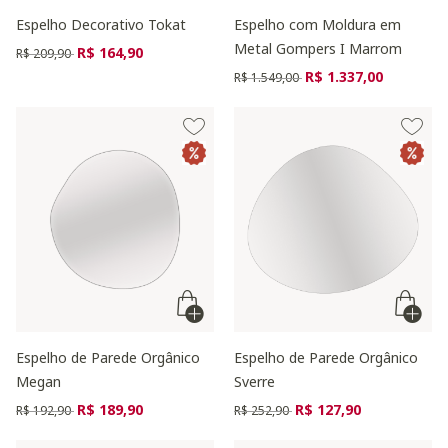
Espelho Decorativo Tokat
Espelho com Moldura em
Metal Gompers I Marrom
Preço reduzido de
para
R$ 164,90
R$ 209,90
Preço reduzido de
para
R$ 1.337,00
R$ 1.549,00
Espelho de Parede Orgânico
Espelho de Parede Orgânico
Megan
Sverre
Preço reduzido de
para
Preço reduzido de
para
R$ 189,90
R$ 127,90
R$ 192,90
R$ 252,90