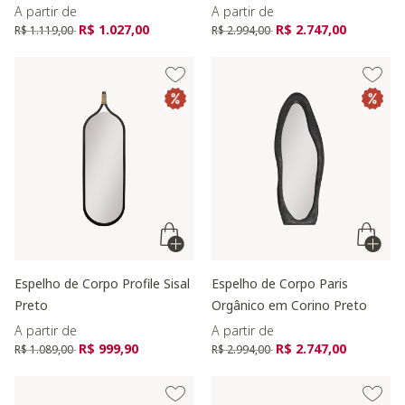
A partir de
A partir de
Preço reduzido de
para
Preço reduzido de
para
R$ 1.027,00
R$ 2.747,00
R$ 1.119,00
R$ 2.994,00
Espelho de Corpo Profile Sisal
Espelho de Corpo Paris
Preto
Orgânico em Corino Preto
A partir de
A partir de
Preço reduzido de
para
Preço reduzido de
para
R$ 999,90
R$ 2.747,00
R$ 1.089,00
R$ 2.994,00