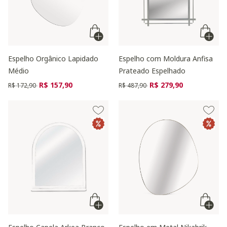
Espelho Orgânico Lapidado
Espelho com Moldura Anfisa
Médio
Prateado Espelhado
Preço reduzido de
para
Preço reduzido de
para
R$ 157,90
R$ 279,90
R$ 172,90
R$ 487,90