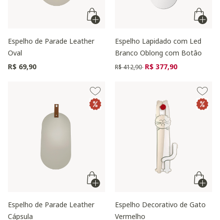
Espelho de Parade Leather
Espelho Lapidado com Led
Oval
Branco Oblong com Botâo
Preço reduzido de
para
R$ 69,90
R$ 377,90
R$ 412,90
Espelho de Parade Leather
Espelho Decorativo de Gato
Cápsula
Vermelho