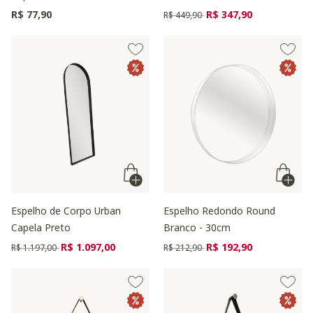
Preço reduzido de
para
R$ 77,90
R$ 347,90
R$ 449,90
Espelho de Corpo Urban
Espelho Redondo Round
Capela Preto
Branco - 30cm
Preço reduzido de
para
Preço reduzido de
para
R$ 1.097,00
R$ 192,90
R$ 1.197,00
R$ 212,90