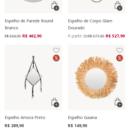
Espelho de Parede Round
Espelho de Corpo Glam
Branco
Dourado
Preço reduzido de
para
Preço reduzido de
para
R$ 462,90
A partir de
R$ 527,90
R$ 504,90
R$ 577,90
Espelho Amora Preto
Espelho Guiana
R$ 289,90
R$ 149,90