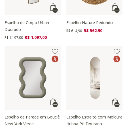
Espelho de Corpo Urban
Espelho Nature Redondo
Dourado
Preço reduzido de
para
R$ 562,90
R$ 614,90
Preço reduzido de
para
R$ 1.097,00
R$ 1.197,00
Espelho de Parede em Bouclê
Espelho Estreito com Moldura
New York Verde
Hubba Pill Dourado