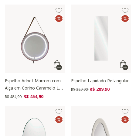
Espelho Adnet Marrom com
Espelho Lapidado Retangular
Alça em Corino Caramelo LED
Preço reduzido de
para
R$ 209,90
R$ 229,90
- 50cm
Preço reduzido de
para
R$ 454,90
R$ 484,90