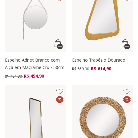
Espelho Adnet Branco com
Espelho Trapézio Dourado
Alça em Macramê Cru - 50cm
Preço reduzido de
para
R$ 614,90
R$ 659,90
Preço reduzido de
para
R$ 454,90
R$ 484,90