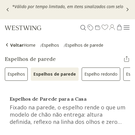
Escolha seu VOUCHER e ganhe até 30% OFF*: use
MOVEL30,
TEXTIL30 OU DECOR20
Voltar
Home
Espelhos
Espelhos de parede
Espelhos de parede
Espelhos
Espelhos de parede
Espelho redondo
Espe
Refinar por Categoria: Espelhos
Selected Atualmente refinado por Ca
Refinar por Cate
Espelhos de Parede para a Casa
Fixado na parede, o espelho rende o que um
modelo de chão não entrega: altura
definida, reflexo na linha dos olhos e zero
metro quadrado ocupado no piso. A escolha