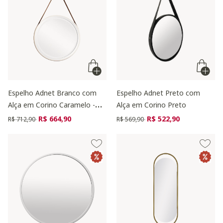
Espelho Adnet Branco com
Espelho Adnet Preto com
Alça em Corino Caramelo -
Alça em Corino Preto
40cm
Preço reduzido de
para
Preço reduzido de
para
R$ 664,90
R$ 522,90
R$ 712,90
R$ 569,90