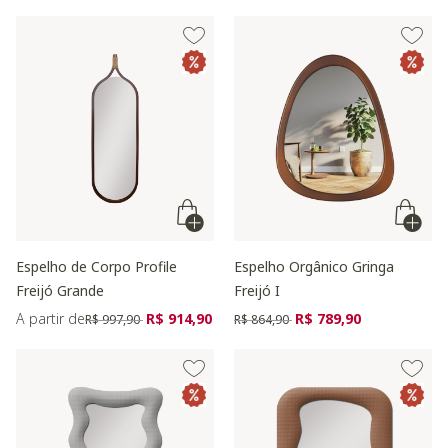
Espelho de Corpo Profile
Espelho Orgânico Gringa
Freijó Grande
Freijó I
Preço reduzido de
para
Preço reduzido de
para
A partir de
R$ 914,90
R$ 789,90
R$ 997,90
R$ 864,90