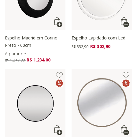
Espelho Madrid em Corino
Espelho Lapidado com Led
Preto - 60cm
Preço reduzido de
para
R$ 302,90
R$ 332,90
A partir de
Preço reduzido de
para
R$ 1.234,00
R$ 1.347,00