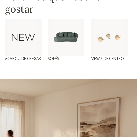
gostar
ACABOU DE CHEGAR
SOFÁS
MESAS DE CENTRO
T