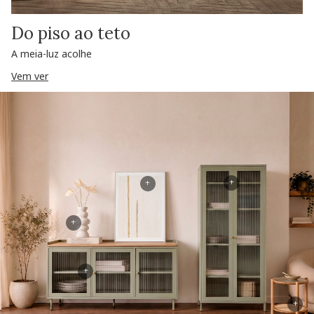
Do piso ao teto
A meia-luz acolhe
Vem ver
+
+
+
+
+