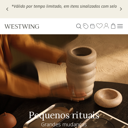
Escolha seu VOUCHER e ganhe até 30% OFF*: use
MOVEL30,
TEXTIL30 OU DECOR20
Pequenos rituais
Grandes mudanças