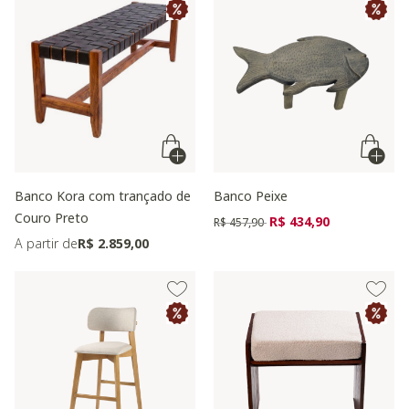
Banco Kora com trançado de
Banco Peixe
Couro Preto
Preço reduzido de
para
R$ 434,90
R$ 457,90
A partir de
R$ 2.859,00