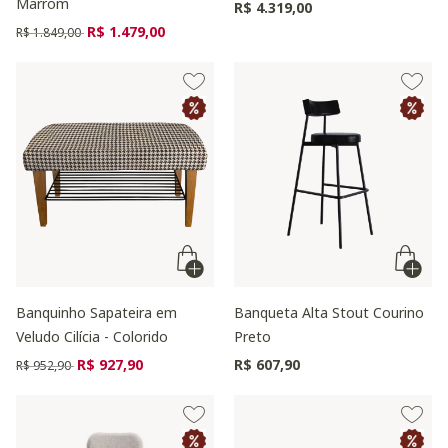
Marrom
R$ 4.319,00
Preço reduzido de
para
R$ 1.479,00
R$ 1.849,00
Banquinho Sapateira em
Banqueta Alta Stout Courino
Veludo Cilícia - Colorido
Preto
Preço reduzido de
para
R$ 927,90
R$ 607,90
R$ 952,90