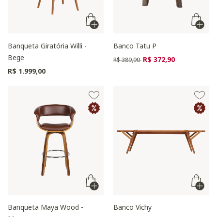
Banqueta Giratória Willi -
Banco Tatu P
Bege
Preço reduzido de
para
R$ 372,90
R$ 389,90
R$ 1.999,00
Banqueta Maya Wood -
Banco Vichy