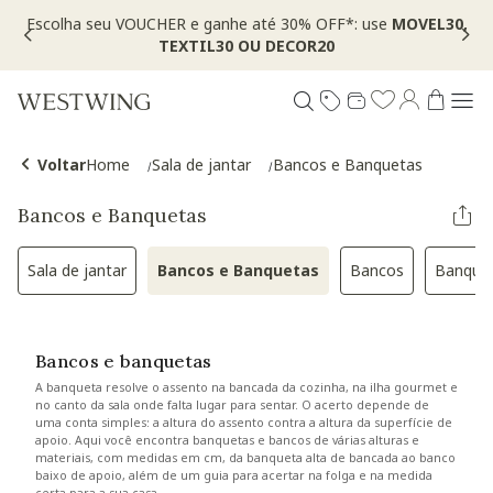
Escolha seu VOUCHER e ganhe até 30% OFF*: use
MOVEL30,
TEXTIL30 OU DECOR20
Voltar
Home
Sala de jantar
Bancos e Banquetas
Bancos e Banquetas
Sala de jantar
Bancos e Banquetas
Bancos
Banque
Refinar por Categoria: Sala de jantar
Selected Atualmente refinado
Refinar por Cat
Re
Bancos e banquetas
A banqueta resolve o assento na bancada da cozinha, na ilha gourmet e
no canto da sala onde falta lugar para sentar. O acerto depende de
uma conta simples: a altura do assento contra a altura da superfície de
apoio. Aqui você encontra banquetas e bancos de várias alturas e
materiais, com medidas em cm, da banqueta alta de bancada ao banco
baixo de apoio, além de um guia para acertar na folga e na medida