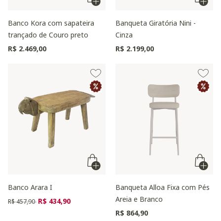
Banco Kora com sapateira
Banqueta Giratória Nini -
trançado de Couro preto
Cinza
R$ 2.469,00
R$ 2.199,00
Banco Arara I
Banqueta Alloa Fixa com Pés
Areia e Branco
Preço reduzido de
para
R$ 434,90
R$ 457,90
R$ 864,90