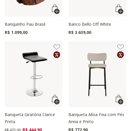
Banquinho Pau Brasil
Banco Bello Off White
R$ 1.099,00
R$ 3.639,00
Banqueta Giratória Clarice
Banqueta Alloa Fixa com Pés
Preta
Areia e Preto
Preço reduzido de
para
R$ 444,90
R$ 772,90
R$ 472,90