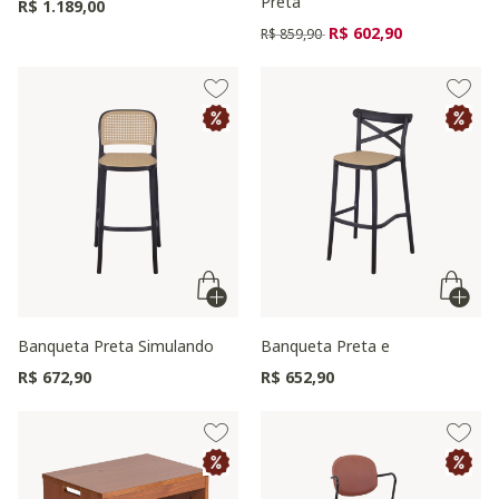
Preta
R$ 1.189,00
Preço reduzido de
para
R$ 602,90
R$ 859,90
Banqueta Preta Simulando
Banqueta Preta e
R$ 672,90
R$ 652,90