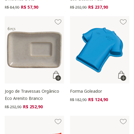
Preço reduzido de
para
Preço reduzido de
para
R$ 57,90
R$ 237,90
R$ 84,90
R$ 292,90
Jogo de Travessas Orgânico
Forma Goleador
Eco Arenito Branco
Preço reduzido de
para
R$ 124,90
R$ 182,90
Preço reduzido de
para
R$ 252,90
R$ 292,90