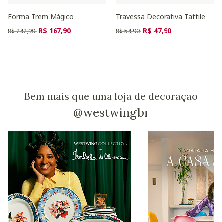
Forma Trem Mágico
Travessa Decorativa Tattile
Preço reduzido de
para
Preço reduzido de
para
R$ 167,90
R$ 47,90
R$ 242,90
R$ 54,90
Bem mais que uma loja de decoração
@westwingbr