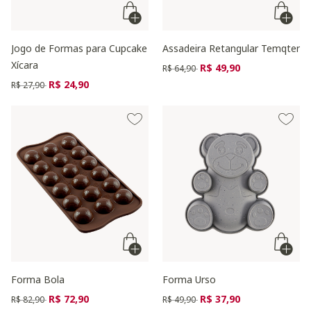
Jogo de Formas para Cupcake
Assadeira Retangular Temqter
Xícara
Preço reduzido de
para
R$ 49,90
R$ 64,90
Preço reduzido de
para
R$ 24,90
R$ 27,90
Forma Bola
Forma Urso
Preço reduzido de
para
Preço reduzido de
para
R$ 72,90
R$ 37,90
R$ 82,90
R$ 49,90