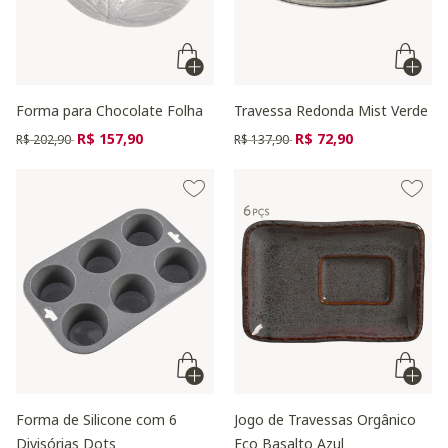
Forma para Chocolate Folha
Travessa Redonda Mist Verde
Preço reduzido de
para
Preço reduzido de
para
R$ 157,90
R$ 72,90
R$ 202,90
R$ 137,90
Forma de Silicone com 6
Jogo de Travessas Orgânico
Divisórias Dots
Eco Basalto Azul