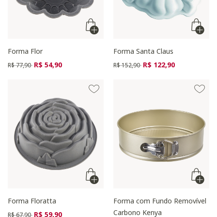
Forma Flor
Forma Santa Claus
Preço reduzido de
para
Preço reduzido de
para
R$ 54,90
R$ 122,90
R$ 77,90
R$ 152,90
Forma Floratta
Forma com Fundo Removível
Carbono Kenya
Preço reduzido de
para
R$ 59,90
R$ 67,90