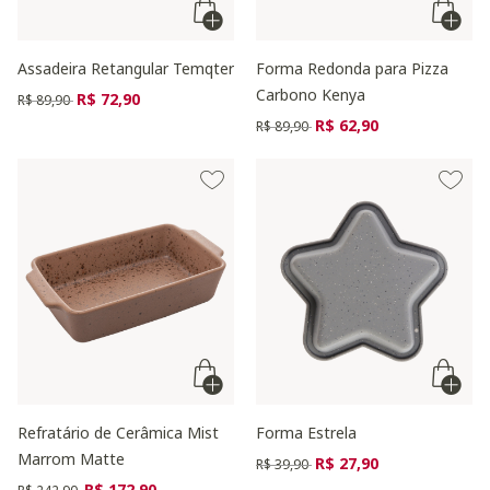
Assadeira Retangular Temqter
Forma Redonda para Pizza
Carbono Kenya
Preço reduzido de
para
R$ 72,90
R$ 89,90
Preço reduzido de
para
R$ 62,90
R$ 89,90
Refratário de Cerâmica Mist
Forma Estrela
Marrom Matte
Preço reduzido de
para
R$ 27,90
R$ 39,90
Preço reduzido de
para
R$ 172,90