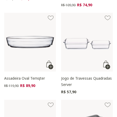
Preço reduzido de
para
R$ 74,90
R$ 109,90
Assadeira Oval Temqter
Jogo de Travessas Quadradas
Server
Preço reduzido de
para
R$ 89,90
R$ 119,90
R$ 57,90