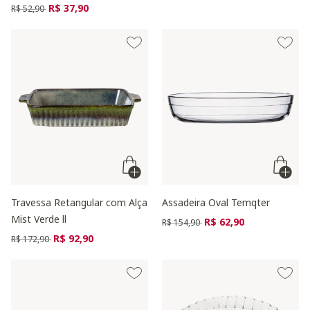
Preço reduzido de
para
R$ 37,90
R$ 52,90
Travessa Retangular com Alça
Assadeira Oval Temqter
Mist Verde ll
Preço reduzido de
para
R$ 62,90
R$ 154,90
Preço reduzido de
para
R$ 92,90
R$ 172,90