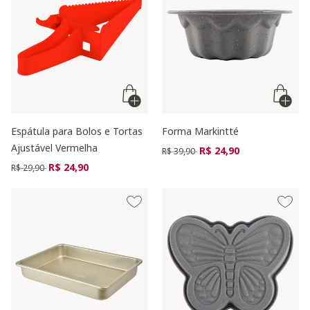
Espátula para Bolos e Tortas
Forma Markintté
Ajustável Vermelha
Preço reduzido de
para
R$ 24,90
R$ 39,90
Preço reduzido de
para
R$ 24,90
R$ 29,90