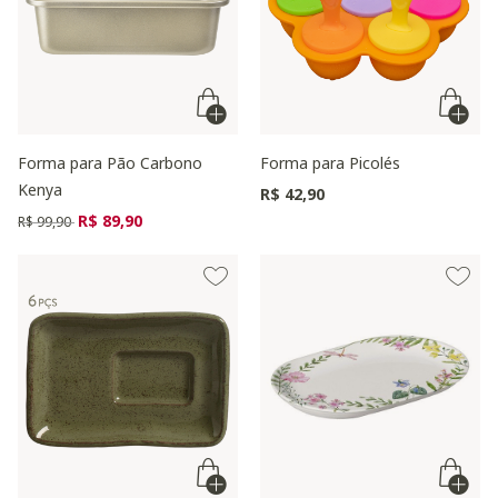
Forma para Pão Carbono
Forma para Picolés
Kenya
R$ 42,90
Preço reduzido de
para
R$ 89,90
R$ 99,90