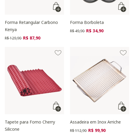
Forma Retangular Carbono
Forma Borboleta
Kenya
Preço reduzido de
para
R$ 34,90
R$ 49,90
Preço reduzido de
para
R$ 87,90
R$ 129,90
Tapete para Forno Cherry
Assadeira em Inox Arriche
Silicone
Preço reduzido de
para
R$ 99,90
R$ 112,90