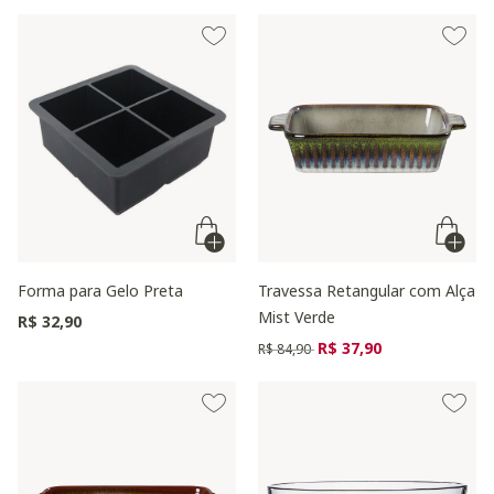
Forma para Gelo Preta
Travessa Retangular com Alça
Mist Verde
R$ 32,90
Preço reduzido de
para
R$ 37,90
R$ 84,90