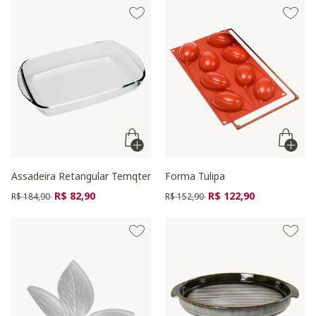
Assadeira Retangular Temqter
Forma Tulipa
Preço reduzido de
para
Preço reduzido de
para
R$ 82,90
R$ 122,90
R$ 184,90
R$ 152,90