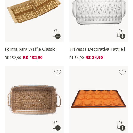
Forma para Waffle Classic
Travessa Decorativa Tattile l
Preço reduzido de
para
Preço reduzido de
para
R$ 132,90
R$ 34,90
R$ 152,90
R$ 54,90