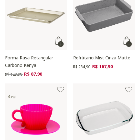
Forma Rasa Retangular
Refrátario Mist Cinza Matte
Carbono Kenya
Preço reduzido de
para
R$ 167,90
R$ 234,90
Preço reduzido de
para
R$ 87,90
R$ 129,90