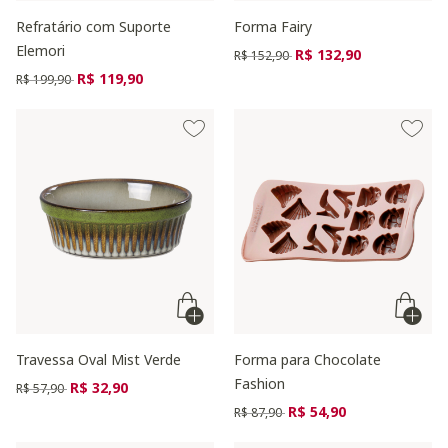
Refratário com Suporte
Forma Fairy
Elemori
Preço reduzido de
para
R$ 132,90
R$ 152,90
Preço reduzido de
para
R$ 119,90
R$ 199,90
Travessa Oval Mist Verde
Forma para Chocolate
Fashion
Preço reduzido de
para
R$ 32,90
R$ 57,90
Preço reduzido de
para
R$ 54,90
R$ 87,90