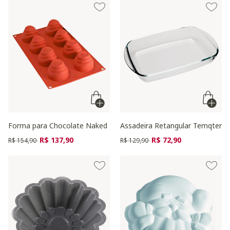
Forma para Chocolate Naked
Assadeira Retangular Temqter
Preço reduzido de
para
Preço reduzido de
para
R$ 137,90
R$ 72,90
R$ 154,90
R$ 129,90