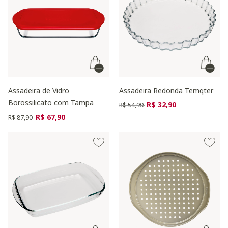
Assadeira de Vidro
Assadeira Redonda Temqter
Borossilicato com Tampa
Preço reduzido de
para
R$ 32,90
R$ 54,90
Preço reduzido de
para
R$ 67,90
R$ 87,90