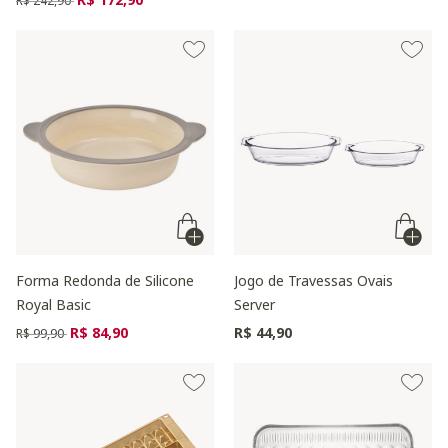
R$ 242,90
Forma Redonda de Silicone
Jogo de Travessas Ovais
Royal Basic
Server
Preço reduzido de
para
R$ 84,90
R$ 44,90
R$ 99,90