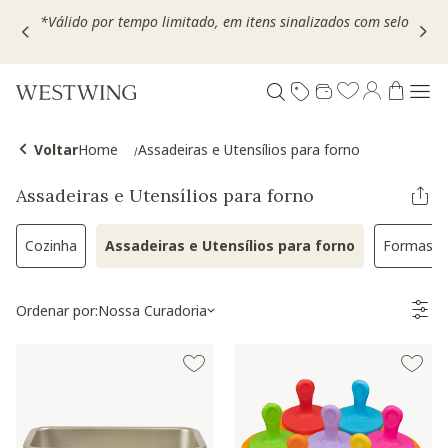
Escolha seu VOUCHER e ganhe até 30% OFF*: use
MOVEL30,
TEXTIL30 OU DECOR20
Voltar
Home
Assadeiras e Utensílios para forno
Assadeiras e Utensílios para forno
Cozinha
Assadeiras e Utensílios para forno
Formas
Refinar por Categoria: Cozinha
Selected Atualmente refinad
Refina
Ordenar por:
Nossa Curadoria