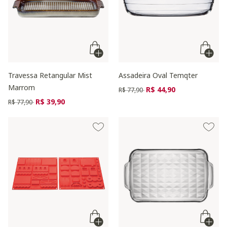
Travessa Retangular Mist
Assadeira Oval Temqter
Marrom
Preço reduzido de
para
R$ 44,90
R$ 77,90
Preço reduzido de
para
R$ 39,90
R$ 77,90