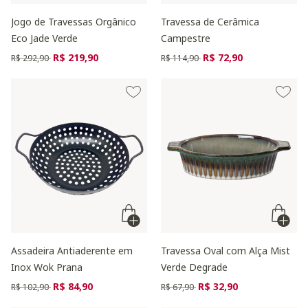
Jogo de Travessas Orgânico
Travessa de Cerâmica
Eco Jade Verde
Campestre
Preço reduzido de
para
Preço reduzido de
para
R$ 219,90
R$ 72,90
R$ 292,90
R$ 114,90
Assadeira Antiaderente em
Travessa Oval com Alça Mist
Inox Wok Prana
Verde Degrade
Preço reduzido de
para
Preço reduzido de
para
R$ 84,90
R$ 32,90
R$ 102,90
R$ 67,90