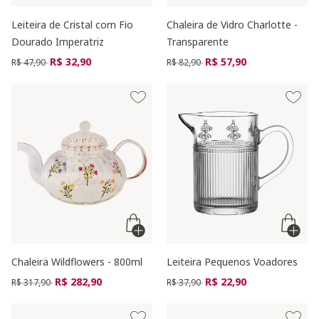
Leiteira de Cristal com Fio
Chaleira de Vidro Charlotte -
Dourado Imperatriz
Transparente
Preço reduzido de
para
Preço reduzido de
para
R$ 32,90
R$ 57,90
R$ 47,90
R$ 82,90
Chaleira Wildflowers - 800ml
Leiteira Pequenos Voadores
Preço reduzido de
para
Preço reduzido de
para
R$ 282,90
R$ 22,90
R$ 317,90
R$ 37,90