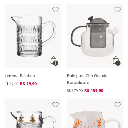
Leiteira Palatino
Bule para Chá Grande
Borosilicato
Preço reduzido de
para
R$ 19,90
R$ 37,90
Preço reduzido de
para
R$ 159,90
R$ 179,90