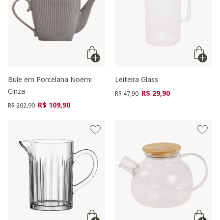
Bule em Porcelana Noemi
Leiteira Glass
Cinza
Preço reduzido de
para
R$ 29,90
R$ 47,90
Preço reduzido de
para
R$ 109,90
R$ 202,90