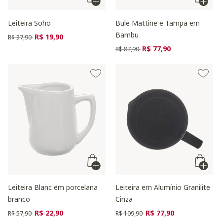
Leiteira Soho
Bule Mattine e Tampa em
Bambu
Preço reduzido de
para
R$ 19,90
R$ 37,90
Preço reduzido de
para
R$ 77,90
R$ 87,90
Leiteira Blanc em porcelana
Leiteira em Alumínio Granilite
branco
Cinza
Preço reduzido de
para
Preço reduzido de
para
R$ 22,90
R$ 77,90
R$ 57,90
R$ 109,90