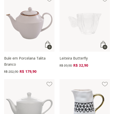
Bule em Porcelana Talita
Leiteira Butterfly
Branco
Preço reduzido de
para
R$ 32,90
R$ 39,90
Preço reduzido de
para
R$ 179,90
R$ 202,90