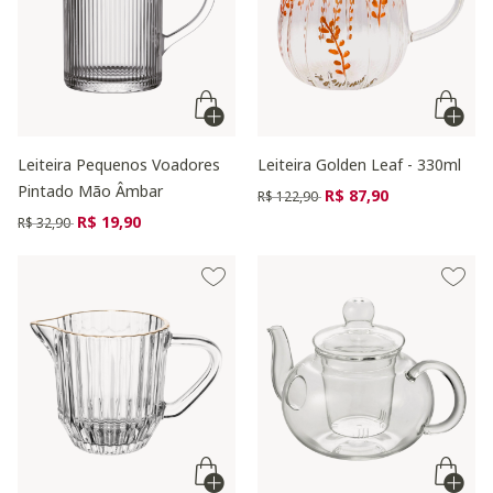
Leiteira Pequenos Voadores
Leiteira Golden Leaf - 330ml
Pintado Mão Âmbar
Preço reduzido de
para
R$ 87,90
R$ 122,90
Preço reduzido de
para
R$ 19,90
R$ 32,90