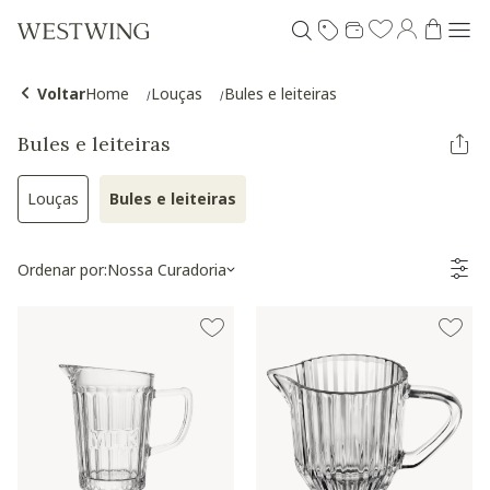
Voltar
Home
Louças
Bules e leiteiras
Bules e leiteiras
Louças
Bules e leiteiras
Refinar por Categoria: Louças
Selected Atualmente refinado por Categori
Ordenar por:
Nossa Curadoria