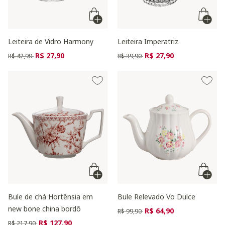
Leiteira de Vidro Harmony
Leiteira Imperatriz
Preço reduzido de
para
Preço reduzido de
para
R$ 27,90
R$ 27,90
R$ 42,90
R$ 39,90
Bule de chá Hortênsia em
Bule Relevado Vo Dulce
new bone china bordô
Preço reduzido de
para
R$ 64,90
R$ 99,90
Preço reduzido de
para
R$ 127,90
R$ 217,90