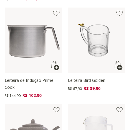
Leiteira de Indução Prime
Leiteira Bird Golden
Cook
Preço reduzido de
para
R$ 39,90
R$ 67,90
Preço reduzido de
para
R$ 102,90
R$ 144,90