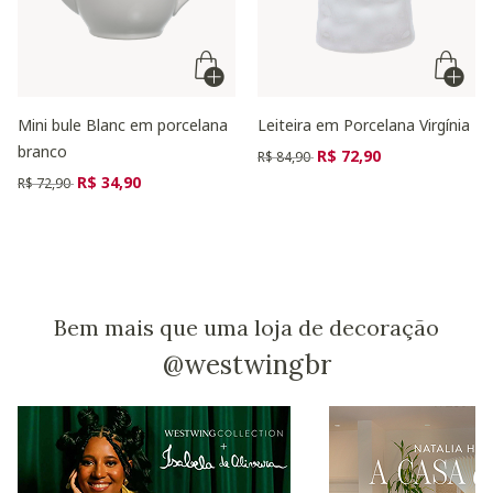
Mini bule Blanc em porcelana
Leiteira em Porcelana Virgínia
branco
Preço reduzido de
para
R$ 72,90
R$ 84,90
Preço reduzido de
para
R$ 34,90
R$ 72,90
Bem mais que uma loja de decoração
@westwingbr