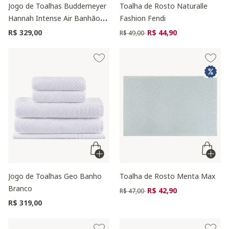
Jogo de Toalhas Buddemeyer
Toalha de Rosto Naturalle
Hannah Intense Air Banhão
Fashion Fendi
Rosa 5 peças
Preço reduzido de
para
R$ 329,00
R$ 44,90
R$ 49,00
Jogo de Toalhas Geo Banho
Toalha de Rosto Menta Max
Branco
Preço reduzido de
para
R$ 42,90
R$ 47,00
R$ 319,00