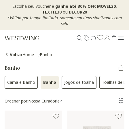
Escolha seu voucher e
ganhe até 30% OFF: MOVEL30
,
TEXTIL30
ou
DECOR20
*Válido por tempo limitado, somente em itens sinalizados com
selo
Voltar
Home
Banho
Banho
Cama e Banho
Banho
Jogos de toalha
Toalhas de b
Refinar por Categoria: Cama e Banho
Selected Atualmente refinado por Categ
Refinar por Categoria: Jog
Refin
Ordenar por:
Nossa Curadoria