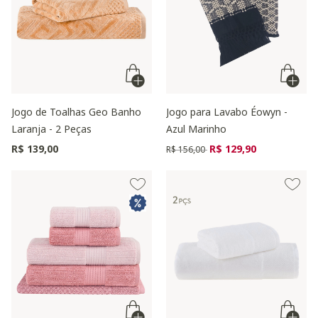
Jogo de Toalhas Geo Banho
Jogo para Lavabo Éowyn -
Laranja - 2 Peças
Azul Marinho
Preço reduzido de
para
R$ 139,00
R$ 129,90
R$ 156,00