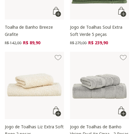
Toalha de Banho Breeze
Jogo de Toalhas Soul Extra
Grafite
Soft Verde 5 peças
Preço reduzido de
para
Preço reduzido de
para
R$ 89,90
R$ 239,90
R$ 142,00
R$ 279,00
Jogo de Toalhas Liz Extra Soft
Jogo de Toalhas de Banho
Bege 2 peças
Vision Dual Air Cinza - 2 Peças