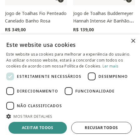
Jogo de Toalhas Fio Penteado
Jogo de Toalhas Buddemeyer
Canelado Banho Rosa
Hannah Intense Air Banhão
Branco 2 peças
R$ 349,00
R$ 139,00
×
Este website usa cookies
Este website usa cookies para melhorar a experiência do usuário.
Ao utilizar o nosso website, estará a concordar com todos os
cookies de acordo com nossa Política de Cookies.
Ler mais
ESTRITAMENTE NECESSÁRIOS
DESEMPENHO
DIRECIONAMENTO
FUNCIONALIDADE
NÃO CLASSIFICADOS
MOSTRAR DETALHES
Jogo de Toalhas Buddemeyer
Jogo de Toalhas Darling Rosa
Hannah Intense Air Banhão
500G/M²
ACEITAR TODOS
RECUSAR TODOS
Branco 5 peças
Preço reduzido de
para
R$ 329,00
R$ 299,90
R$ 408,00