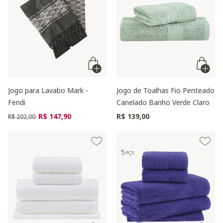
Jogo para Lavabo Mark -
Jogo de Toalhas Fio Penteado
Fendi
Canelado Banho Verde Claro
Preço reduzido de
para
R$ 147,90
R$ 139,00
R$ 202,00