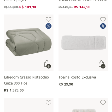
Preço reduzido de
para
Preço reduzido de
para
R$ 109,90
R$ 142,90
R$ 119,00
R$ 149,00
Edredom Grasso Pistacchio
Toalha Rosto Exclusiva
Cinza 300 Fios
R$ 29,90
R$ 1.575,00