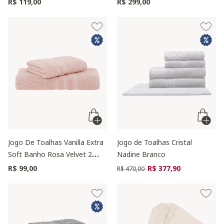
R$ 119,00
R$ 299,00
Jogo De Toalhas Vanilla Extra
Jogo de Toalhas Cristal
Soft Banho Rosa Velvet 2
Nadine Branco
Peças
Preço reduzido de
para
R$ 99,00
R$ 377,90
R$ 470,00