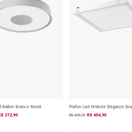
d Ballon Branco Bivolt
Plafon Led Embutir Elegance Br
zido de
ara
Preço reduzido de
para
R$ 272,90
R$ 404,90
R$ 499,90