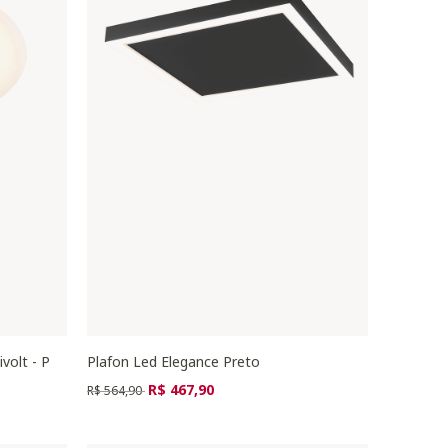
volt - P
Plafon Led Elegance Preto
Preço reduzido de
para
R$ 467,90
R$ 564,90