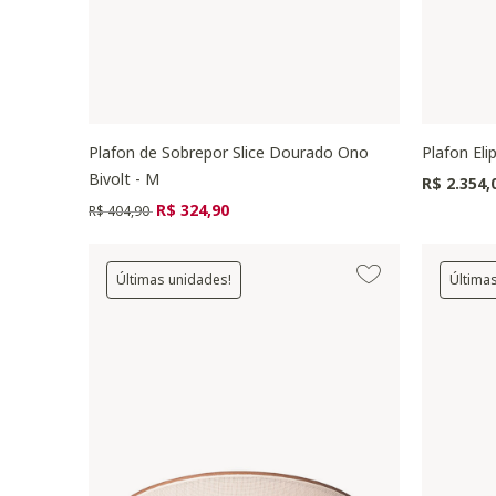
Plafon de Sobrepor Slice Dourado Ono
Plafon El
Bivolt - M
R$ 2.354,
Preço reduzido de
para
R$ 324,90
R$ 404,90
Últimas unidades!
Última