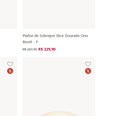
Plafon de Sobrepor Slice Dourado Ono
Bivolt - P
Preço reduzido de
para
R$ 229,90
R$ 267,90