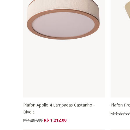
Plafon Apollo 4 Lampadas Castanho -
Plafon Pr
Bivolt
Preço redu
R$ 1.057,0
Preço reduzido de
para
R$ 1.212,00
R$ 1.297,00