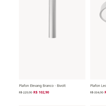
Plafon Elevang Branco - Bivolt
Plafon Le
Preço reduzido de
para
Preço redu
p
R$ 102,90
R$ 229,90
R$ 334,90