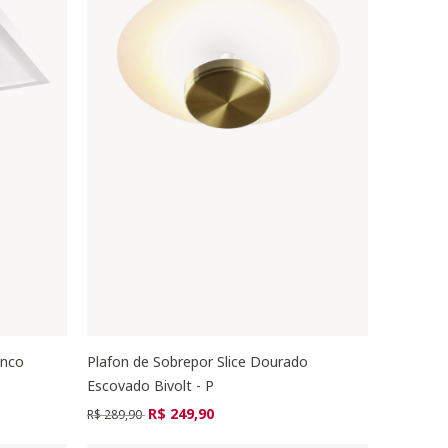
anco
Plafon de Sobrepor Slice Dourado
Escovado Bivolt - P
Preço reduzido de
para
R$ 249,90
R$ 289,90