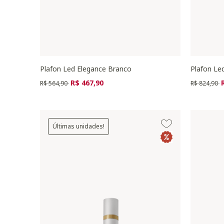
Plafon Led Elegance Branco
Plafon Le
Preço reduzido de
para
Preço redu
p
R$ 467,90
R$ 564,90
R$ 824,90
Últimas unidades!