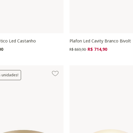
iptico Led Castanho
Plafon Led Cavity Branco Bivolt
Preço reduzido de
para
00
R$ 714,90
R$ 869,90
s unidades!