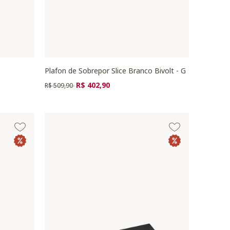
Plafon de Sobrepor Slice Branco Bivolt - G
Preço reduzido de
para
R$ 402,90
R$ 509,90