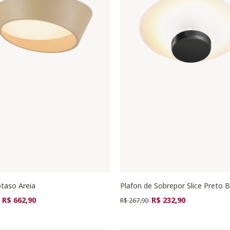
otaso Areia
Plafon de Sobrepor Slice Preto Bi
zido de
para
Preço reduzido de
para
R$ 662,90
R$ 232,90
0
R$ 267,90