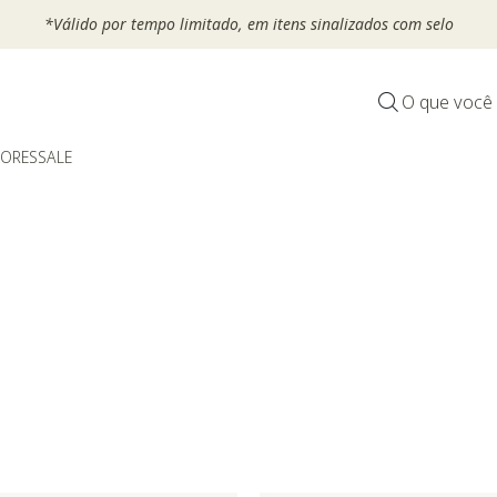
*Válido por tempo limitado, em itens sinalizados com selo
O que você
DORES
SALE
or Categoria: Plafons