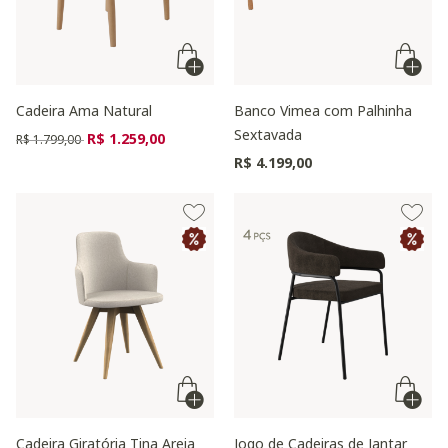
Cadeira Ama Natural
Banco Vimea com Palhinha
Sextavada
Preço reduzido de
para
R$ 1.259,00
R$ 1.799,00
R$ 4.199,00
Cadeira Giratória Tina Areia
Jogo de Cadeiras de Jantar