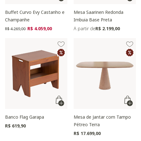
Buffet Curvo Evy Castanho e
Mesa Saarinen Redonda
Champanhe
Imbuia Base Preta
Preço reduzido de
para
R$ 4.059,00
A partir de
R$ 2.199,00
R$ 4.269,00
Banco Flag Garapa
Mesa de Jantar com Tampo
Pétreo Terra
R$ 619,90
R$ 17.699,00