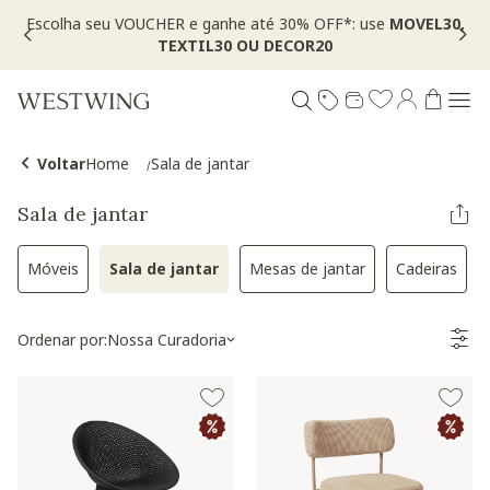
Escolha seu VOUCHER e ganhe até 30% OFF*: use
MOVEL30,
TEXTIL30 OU DECOR20
Voltar
Home
Sala de jantar
Sala de jantar
Móveis
Sala de jantar
Mesas de jantar
Cadeiras
Refinar por Categoria: Móveis
Selected Atualmente refinado por Categoria
Refinar por Categoria: Me
Refinar p
Ordenar por:
Nossa Curadoria