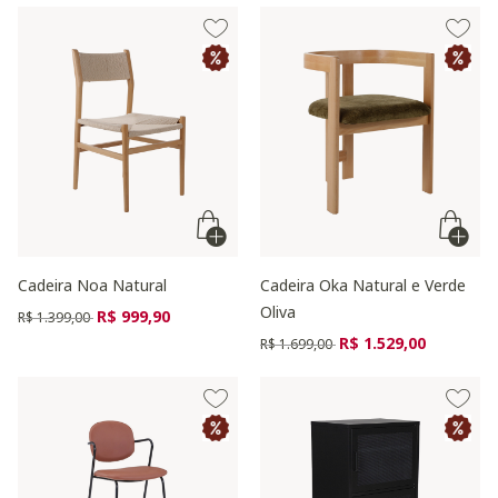
Cadeira Noa Natural
Cadeira Oka Natural e Verde
Oliva
Preço reduzido de
para
R$ 999,90
R$ 1.399,00
Preço reduzido de
para
R$ 1.529,00
R$ 1.699,00