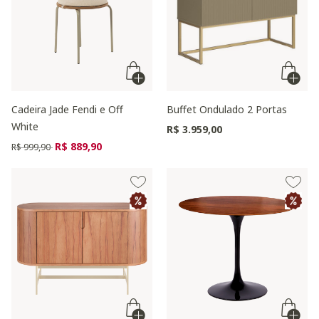
Cadeira Jade Fendi e Off
Buffet Ondulado 2 Portas
White
R$ 3.959,00
Preço reduzido de
para
R$ 889,90
R$ 999,90