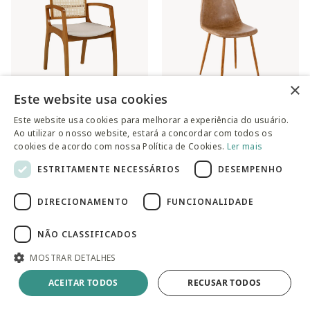
×
Este website usa cookies
Este website usa cookies para melhorar a experiência do usuário.
Cadeira com Braço Fuanti -
Cadeira Durin - Marrom e
Ao utilizar o nosso website, estará a concordar com todos os
cookies de acordo com nossa Política de Cookies.
Ler mais
Freijó
Natural
Preço reduzido de
para
R$ 2.439,00
R$ 499,90
ESTRITAMENTE NECESSÁRIOS
DESEMPENHO
R$ 524,90
DIRECIONAMENTO
FUNCIONALIDADE
NÃO CLASSIFICADOS
MOSTRAR DETALHES
ACEITAR TODOS
RECUSAR TODOS