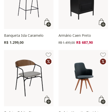
Banqueta Isla Caramelo
Armário Caen Preto
Preço reduzido de
para
R$ 1.299,00
R$ 687,90
R$ 1.499,00