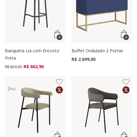
Banqueta Lia com Encosto
Buffet Ondulado 2 Portas
Preta
R$ 2.699,00
Preço reduzido de
para
R$ 602,90
R$ 859,90