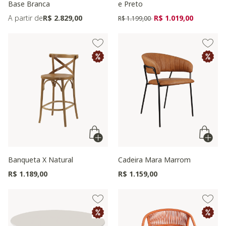
Base Branca
e Preto
Preço reduzido de
para
A partir de
R$ 2.829,00
R$ 1.019,00
R$ 1.199,00
Banqueta X Natural
Cadeira Mara Marrom
R$ 1.189,00
R$ 1.159,00