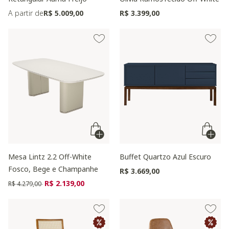
A partir de
R$ 5.009,00
R$ 3.399,00
Mesa Lintz 2.2 Off-White
Buffet Quartzo Azul Escuro
Fosco, Bege e Champanhe
R$ 3.669,00
Preço reduzido de
para
R$ 2.139,00
R$ 4.279,00