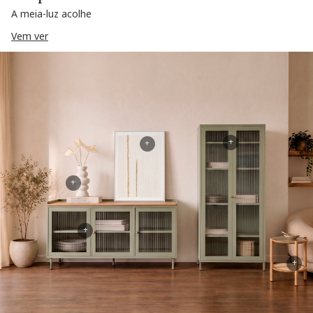
A meia-luz acolhe
Vem ver
+
+
+
+
+