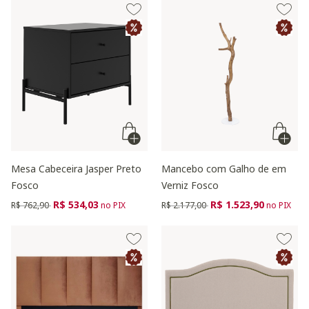
Mesa Cabeceira Jasper Preto
Mancebo com Galho de em
Fosco
Verniz Fosco
Preço reduzido de
para
Preço reduzido de
para
R$ 534,03
R$ 1.523,90
R$ 762,90
no PIX
R$ 2.177,00
no PIX