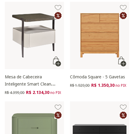
Mesa de Cabeceira
Cômoda Square - 5 Gavetas
Inteligente Smart Clean
Preço reduzido de
para
R$ 1.350,30
R$ 1.929,00
no PIX
Vainilla
Preço reduzido de
para
R$ 2.134,30
R$ 4.399,00
no PIX