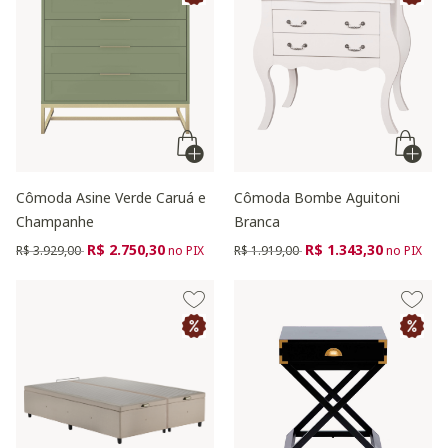
Cômoda Asine Verde Caruá e
Cômoda Bombe Aguitoni
Champanhe
Branca
Preço reduzido de
para
Preço reduzido de
para
R$ 2.750,30
R$ 1.343,30
R$ 3.929,00
no PIX
R$ 1.919,00
no PIX