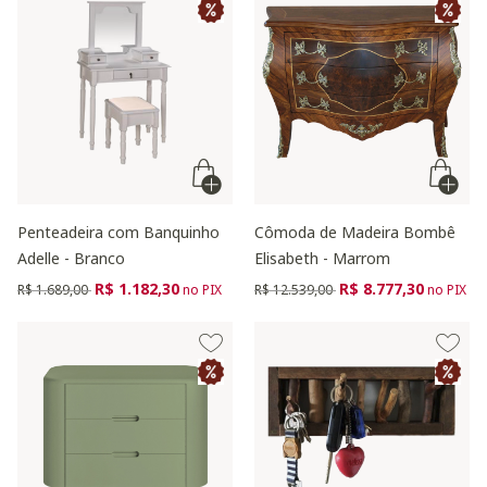
Penteadeira com Banquinho
Cômoda de Madeira Bombê
Adelle - Branco
Elisabeth - Marrom
Preço reduzido de
para
Preço reduzido de
para
R$ 1.182,30
R$ 8.777,30
R$ 1.689,00
no PIX
R$ 12.539,00
no PIX