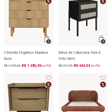
Cômoda Orgânico Madeira
Mesa de Cabeceira Tela II
Aura
Oslo Nero
Preço reduzido de
para
Preço reduzido de
para
R$ 1.385,30
R$ 642,53
R$ 1.979,00
no PIX
R$ 917,90
no PIX