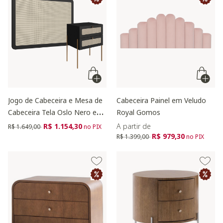
Jogo de Cabeceira e Mesa de
Cabeceira Painel em Veludo
Cabeceira Tela Oslo Nero e
Royal Gomos
Dourado
Preço reduzido de
para
R$ 1.154,30
A partir de
R$ 1.649,00
no PIX
Preço reduzido de
para
R$ 979,30
R$ 1.399,00
no PIX