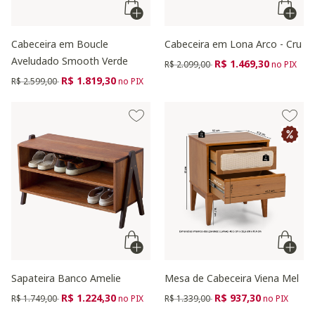
Cabeceira em Boucle
Cabeceira em Lona Arco - Cru
Aveludado Smooth Verde
Preço reduzido de
para
R$ 1.469,30
R$ 2.099,00
no PIX
Preço reduzido de
para
R$ 1.819,30
R$ 2.599,00
no PIX
Sapateira Banco Amelie
Mesa de Cabeceira Viena Mel
Preço reduzido de
para
Preço reduzido de
para
R$ 1.224,30
R$ 937,30
R$ 1.749,00
no PIX
R$ 1.339,00
no PIX