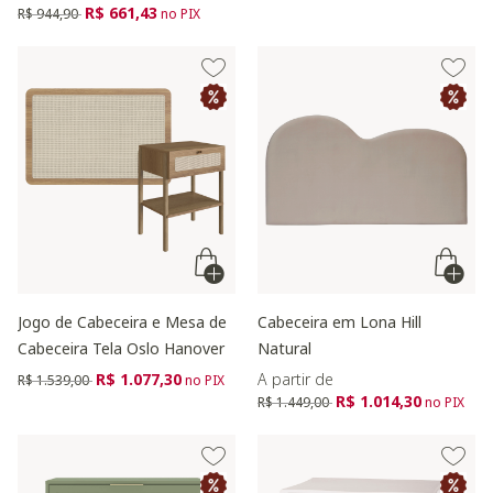
Preço reduzido de
para
R$ 661,43
R$ 944,90
no PIX
Jogo de Cabeceira e Mesa de
Cabeceira em Lona Hill
Cabeceira Tela Oslo Hanover
Natural
Preço reduzido de
para
R$ 1.077,30
A partir de
R$ 1.539,00
no PIX
Preço reduzido de
para
R$ 1.014,30
R$ 1.449,00
no PIX