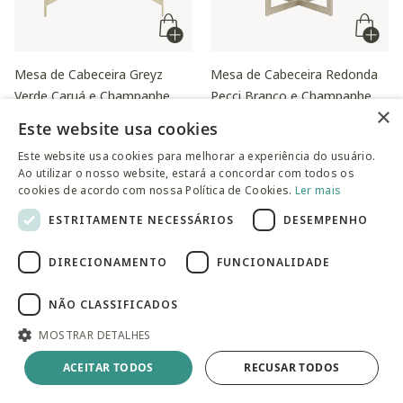
Mesa de Cabeceira Greyz
Mesa de Cabeceira Redonda
Verde Caruá e Champanhe
Pecci Branco e Champanhe
×
Preço reduzido de
para
Preço reduzido de
para
R$ 2.505,30
R$ 1.224,30
R$ 3.579,00
no PIX
R$ 1.749,00
no PIX
Este website usa cookies
Este website usa cookies para melhorar a experiência do usuário.
Ao utilizar o nosso website, estará a concordar com todos os
cookies de acordo com nossa Política de Cookies.
Ler mais
ESTRITAMENTE NECESSÁRIOS
DESEMPENHO
DIRECIONAMENTO
FUNCIONALIDADE
NÃO CLASSIFICADOS
MOSTRAR DETALHES
ACEITAR TODOS
RECUSAR TODOS
Mesa de Cabeceira Industrial
Recamier em Veludo Olivia
Hanover e Dourado
Charming - Verde Floresta