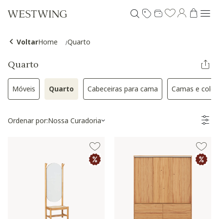
Voltar
Home
Quarto
Quarto
Móveis
Quarto
Cabeceiras para cama
Camas e colch
Refinar por Categoria: Móveis
Selected Atualmente refinado por Categoria: Qu
Refinar por Categoria: Cabece
Refin
Ordenar por:
Nossa Curadoria