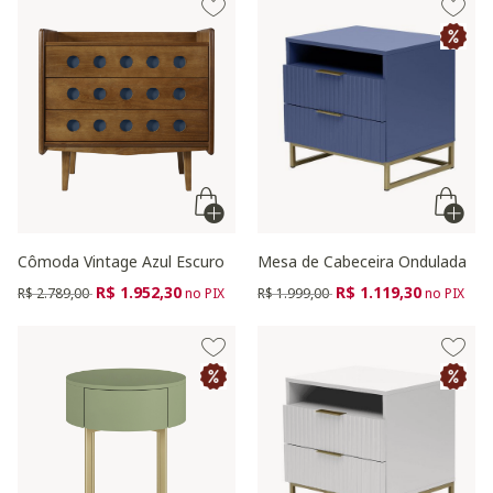
Cômoda Vintage Azul Escuro
Mesa de Cabeceira Ondulada
Preço reduzido de
para
Preço reduzido de
para
R$ 1.952,30
R$ 1.119,30
R$ 2.789,00
no PIX
R$ 1.999,00
no PIX