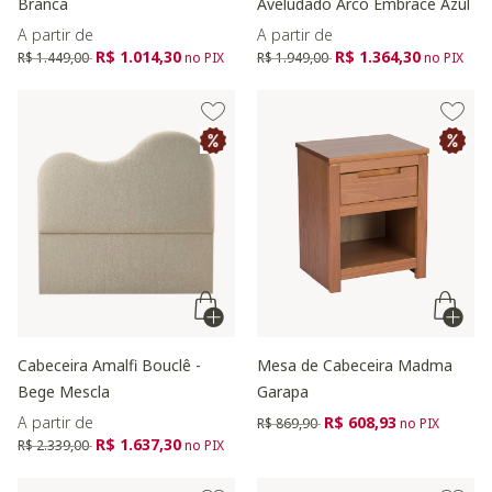
Branca
Aveludado Arco Embrace Azul
A partir de
A partir de
Preço reduzido de
para
Preço reduzido de
para
R$ 1.014,30
R$ 1.364,30
R$ 1.449,00
no PIX
R$ 1.949,00
no PIX
Cabeceira Amalfi Bouclê -
Mesa de Cabeceira Madma
Bege Mescla
Garapa
Preço reduzido de
para
A partir de
R$ 608,93
R$ 869,90
no PIX
Preço reduzido de
para
R$ 1.637,30
R$ 2.339,00
no PIX