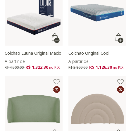
Colchão Luuna Original Macio
Colchão Original Cool
A partir de
A partir de
Preço reduzido de
para
Preço reduzido de
para
R$ 1.322,30
R$ 1.126,30
R$ 4.500,00
no PIX
R$ 3.800,00
no PIX