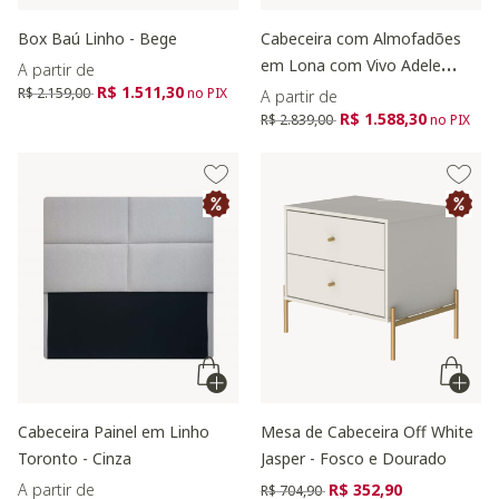
Box Baú Linho - Bege
Cabeceira com Almofadões
em Lona com Vivo Adele
A partir de
Preço reduzido de
para
R$ 1.511,30
Natural e Telha
R$ 2.159,00
no PIX
A partir de
Preço reduzido de
para
R$ 1.588,30
R$ 2.839,00
no PIX
Cabeceira Painel em Linho
Mesa de Cabeceira Off White
Toronto - Cinza
Jasper - Fosco e Dourado
Preço reduzido de
para
A partir de
R$ 352,90
R$ 704,90