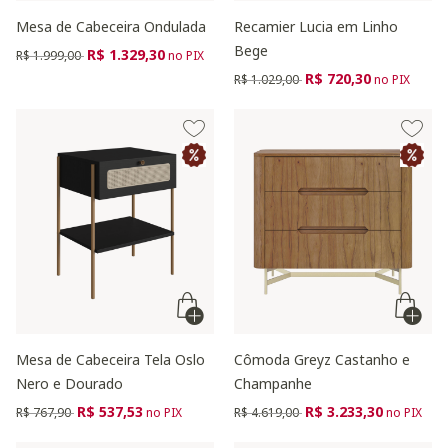
Mesa de Cabeceira Ondulada
Recamier Lucia em Linho
Bege
Preço reduzido de
para
R$ 1.329,30
R$ 1.999,00
no PIX
Preço reduzido de
para
R$ 720,30
R$ 1.029,00
no PIX
Mesa de Cabeceira Tela Oslo
Cômoda Greyz Castanho e
Nero e Dourado
Champanhe
Preço reduzido de
para
Preço reduzido de
para
R$ 537,53
R$ 3.233,30
R$ 767,90
no PIX
R$ 4.619,00
no PIX