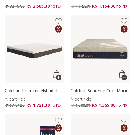
Preço reduzido de
para
Preço reduzido de
para
R$ 2.505,30
R$ 1.154,30
R$ 3.579,00
no PIX
R$ 1.649,00
no PIX
Colchão Premium Hybrid II
Colchão Supreme Cool Macio
A partir de
A partir de
Preço reduzido de
para
Preço reduzido de
para
R$ 1.721,30
R$ 1.365,00
R$ 5.164,28
no PIX
R$ 6.500,00
no PIX