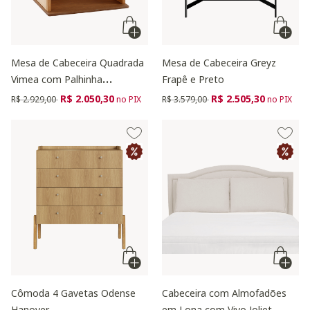
Mesa de Cabeceira Quadrada
Mesa de Cabeceira Greyz
Vimea com Palhinha
Frapê e Preto
Quadriculada
Preço reduzido de
para
Preço reduzido de
para
R$ 2.050,30
R$ 2.505,30
R$ 2.929,00
no PIX
R$ 3.579,00
no PIX
Cômoda 4 Gavetas Odense
Cabeceira com Almofadões
Hanover
em Lona com Vivo Joliet