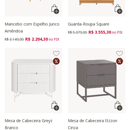
Mancebo com Espelho Junco
Guarda-Roupa Square
Amêndoa
Preço reduzido de
para
R$ 3.555,30
R$ 5.079,00
no PIX
Preço reduzido de
para
R$ 2.204,30
R$ 3.149,00
no PIX
Mesa de Cabeceira Greyz
Mesa de Cabeceira Itzzon
Branco
Cinza