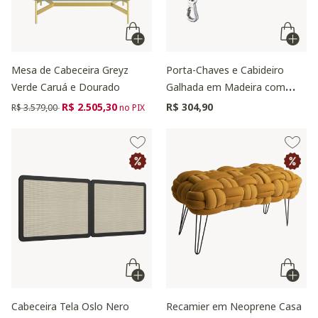
Mesa de Cabeceira Greyz
Porta-Chaves e Cabideiro
Verde Caruá e Dourado
Galhada em Madeira com
Ganchos
Preço reduzido de
para
R$ 2.505,30
R$ 304,90
R$ 3.579,00
no PIX
Cabeceira Tela Oslo Nero
Recamier em Neoprene Casa