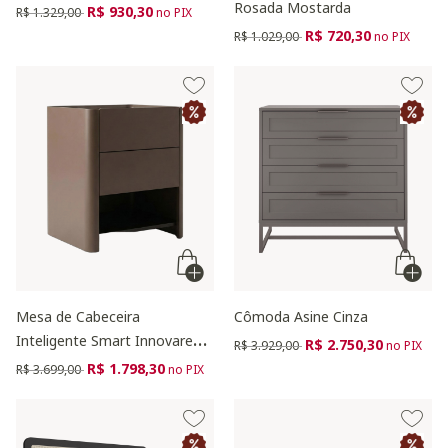
Rosada Mostarda
Preço reduzido de
para
R$ 930,30
R$ 1.329,00
no PIX
Preço reduzido de
para
R$ 720,30
R$ 1.029,00
no PIX
Mesa de Cabeceira
Cômoda Asine Cinza
Inteligente Smart Innovare
Preço reduzido de
para
R$ 2.750,30
R$ 3.929,00
no PIX
Capuccino
Preço reduzido de
para
R$ 1.798,30
R$ 3.699,00
no PIX