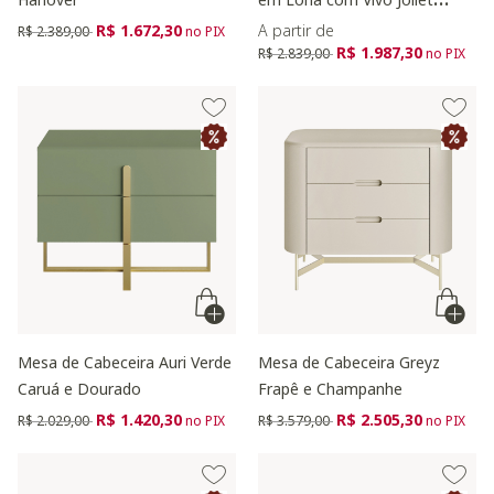
Natural
Preço reduzido de
para
R$ 1.672,30
A partir de
R$ 2.389,00
no PIX
Preço reduzido de
para
R$ 1.987,30
R$ 2.839,00
no PIX
Mesa de Cabeceira Auri Verde
Mesa de Cabeceira Greyz
Caruá e Dourado
Frapê e Champanhe
Preço reduzido de
para
Preço reduzido de
para
R$ 1.420,30
R$ 2.505,30
R$ 2.029,00
no PIX
R$ 3.579,00
no PIX