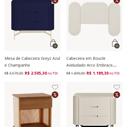
Mesa de Cabeceira Greyz Azul
Cabeceira em Boucle
e Champanhe
Aveludado Arco Embrace
OffWhite
Preço reduzido de
para
Preço reduzido de
para
R$ 2.505,30
R$ 1.189,30
R$ 3.579,00
no PIX
R$ 1.699,00
no PIX