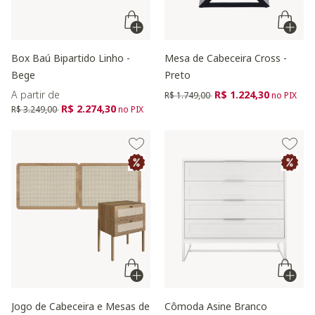
Box Baú Bipartido Linho -
Mesa de Cabeceira Cross -
Bege
Preto
Preço reduzido de
para
A partir de
R$ 1.224,30
R$ 1.749,00
no PIX
Preço reduzido de
para
R$ 2.274,30
R$ 3.249,00
no PIX
Jogo de Cabeceira e Mesas de
Cômoda Asine Branco