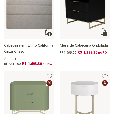
Cabeceira em Linho Califórnia
Mesa de Cabeceira Ondulada
Cinza Grizzo
Preço reduzido de
para
R$ 1.399,30
R$ 1.999,00
no PIX
A partir de
Preço reduzido de
para
R$ 1.693,30
R$ 2.419,00
no PIX