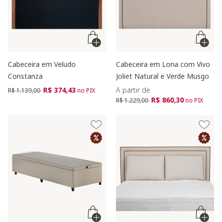
Cabeceira em Veludo
Cabeceira em Lona com Vivo
Constanza
Joliet Natural e Verde Musgo
Preço reduzido de
para
R$ 374,43
A partir de
R$ 1.139,00
no PIX
Preço reduzido de
para
R$ 860,30
R$ 1.229,00
no PIX