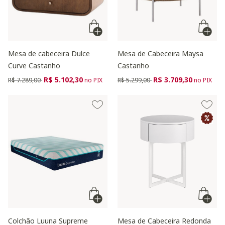
Mesa de cabeceira Dulce
Mesa de Cabeceira Maysa
Curve Castanho
Castanho
Preço reduzido de
para
Preço reduzido de
para
R$ 5.102,30
R$ 3.709,30
R$ 7.289,00
no PIX
R$ 5.299,00
no PIX
Colchão Luuna Supreme
Mesa de Cabeceira Redonda