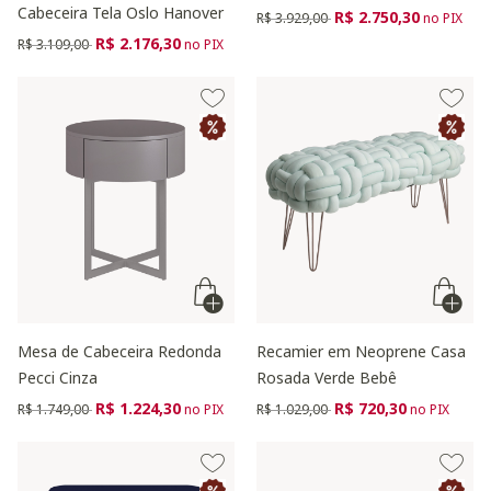
Cabeceira Tela Oslo Hanover
Preço reduzido de
para
R$ 2.750,30
R$ 3.929,00
no PIX
Preço reduzido de
para
R$ 2.176,30
R$ 3.109,00
no PIX
Mesa de Cabeceira Redonda
Recamier em Neoprene Casa
Pecci Cinza
Rosada Verde Bebê
Preço reduzido de
para
Preço reduzido de
para
R$ 1.224,30
R$ 720,30
R$ 1.749,00
no PIX
R$ 1.029,00
no PIX