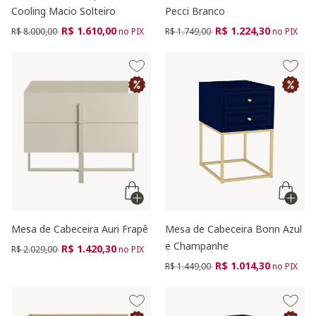
Cooling Macio Solteiro
Pecci Branco
Preço reduzido de
para
Preço reduzido de
para
R$ 1.610,00
R$ 1.224,30
R$ 8.000,00
no PIX
R$ 1.749,00
no PIX
Mesa de Cabeceira Auri Frapê
Mesa de Cabeceira Bonn Azul
e Champanhe
Preço reduzido de
para
R$ 1.420,30
R$ 2.029,00
no PIX
Preço reduzido de
para
R$ 1.014,30
R$ 1.449,00
no PIX