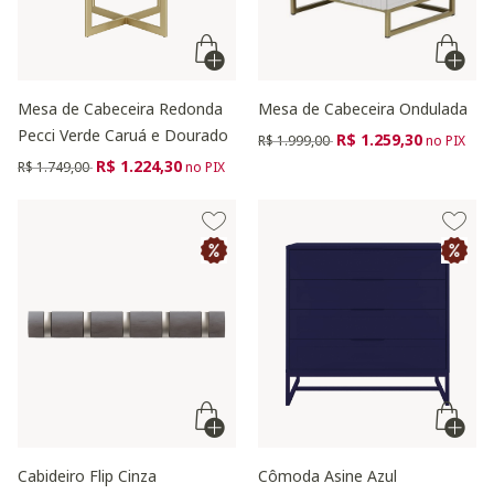
Mesa de Cabeceira Redonda
Mesa de Cabeceira Ondulada
Pecci Verde Caruá e Dourado
Preço reduzido de
para
R$ 1.259,30
R$ 1.999,00
no PIX
Preço reduzido de
para
R$ 1.224,30
R$ 1.749,00
no PIX
Cabideiro Flip Cinza
Cômoda Asine Azul