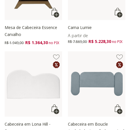
Mesa de Cabeceira Essence
Cama Lumie
Carvalho
A partir de
Preço reduzido de
para
R$ 5.228,30
Preço reduzido de
para
R$ 7.869,00
no PIX
R$ 1.364,30
R$ 1.949,00
no PIX
Cabeceira em Lona Hill -
Cabeceira em Boucle