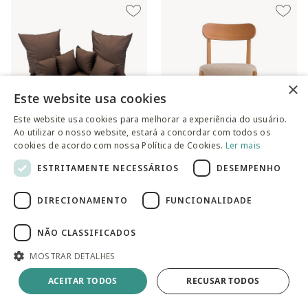
×
Este website usa cookies
Este website usa cookies para melhorar a experiência do usuário.
Ao utilizar o nosso website, estará a concordar com todos os
cookies de acordo com nossa Política de Cookies.
Ler mais
ESTRITAMENTE NECESSÁRIOS
DESEMPENHO
Futon Turco com Almofadas
Cadeira Alice Laminada
marrom
Preço reduzido de
para
R$ 1.049,30
R$ 1.499,00
no PIX
DIRECIONAMENTO
FUNCIONALIDADE
Preço reduzido de
para
R$ 1.091,30
R$ 1.559,00
no PIX
NÃO CLASSIFICADOS
MOSTRAR DETALHES
ACEITAR TODOS
RECUSAR TODOS