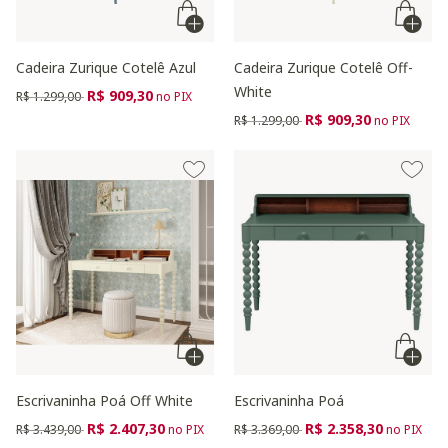
Cadeira Zurique Cotelê Azul
Cadeira Zurique Cotelê Off-
White
Preço reduzido de
para
R$ 909,30
R$ 1.299,00
no PIX
Preço reduzido de
para
R$ 909,30
R$ 1.299,00
no PIX
Escrivaninha Poá Off White
Escrivaninha Poá
Preço reduzido de
para
Preço reduzido de
para
R$ 2.407,30
R$ 2.358,30
R$ 3.439,00
no PIX
R$ 3.369,00
no PIX