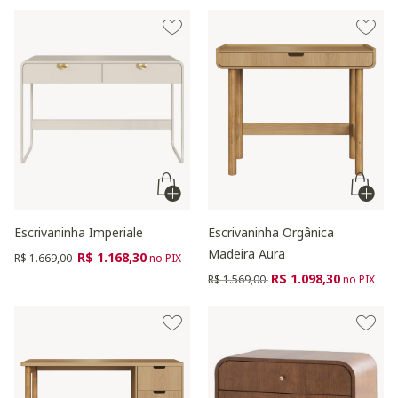
Escrivaninha Imperiale
Escrivaninha Orgânica
Madeira Aura
Preço reduzido de
para
R$ 1.168,30
R$ 1.669,00
no PIX
Preço reduzido de
para
R$ 1.098,30
R$ 1.569,00
no PIX