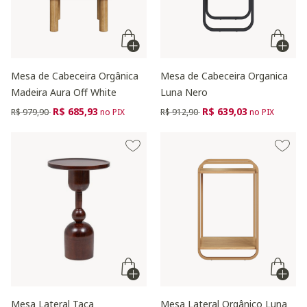
Mesa de Cabeceira Orgânica
Mesa de Cabeceira Organica
Madeira Aura Off White
Luna Nero
Preço reduzido de
para
Preço reduzido de
para
R$ 685,93
R$ 639,03
R$ 979,90
no PIX
R$ 912,90
no PIX
Mesa Lateral Taça
Mesa Lateral Orgânico Luna