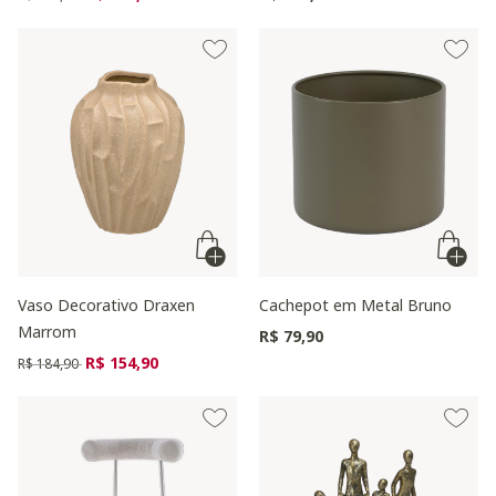
Vaso Decorativo Draxen
Cachepot em Metal Bruno
Marrom
R$ 79,90
Preço reduzido de
para
R$ 154,90
R$ 184,90