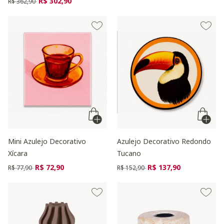
R$ 302,90
R$ 362,90
Mini Azulejo Decorativo
Azulejo Decorativo Redondo
Xícara
Tucano
Preço reduzido de
para
Preço reduzido de
para
R$ 72,90
R$ 137,90
R$ 77,90
R$ 152,90