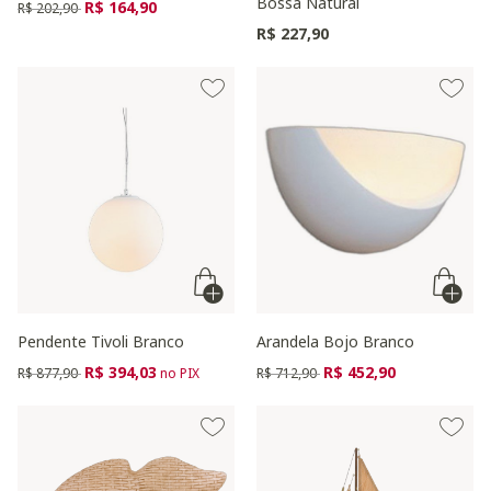
Bossa Natural
Preço reduzido de
para
R$ 164,90
R$ 202,90
R$ 227,90
Pendente Tivoli Branco
Arandela Bojo Branco
Preço reduzido de
para
Preço reduzido de
para
R$ 394,03
R$ 452,90
R$ 877,90
no PIX
R$ 712,90