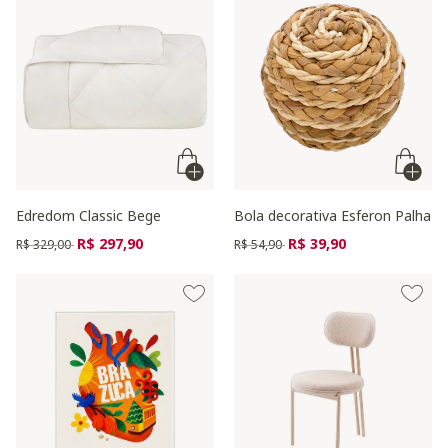
Edredom Classic Bege
Bola decorativa Esferon Palha
Preço reduzido de
para
Preço reduzido de
para
R$ 297,90
R$ 39,90
R$ 329,00
R$ 54,90