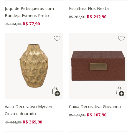
Jogo de Petisqueiras com
Escultura Elos Nesta
Bandeja Esmeris Preto
Preço reduzido de
para
R$ 212,90
R$ 262,90
Preço reduzido de
para
R$ 77,90
R$ 104,90
Vaso Decorativo Myrven
Caixa Decorativa Giovanna
Cinza e dourado
Preço reduzido de
para
R$ 107,90
R$ 127,90
Preço reduzido de
para
R$ 369,90
R$ 444,90