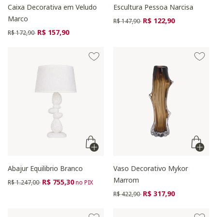
Caixa Decorativa em Veludo
Escultura Pessoa Narcisa
Marco
Preço reduzido de
para
R$ 122,90
R$ 147,90
Preço reduzido de
para
R$ 157,90
R$ 172,90
Abajur Equilibrio Branco
Vaso Decorativo Mykor
Marrom
Preço reduzido de
para
R$ 755,30
R$ 1.247,00
no PIX
Preço reduzido de
para
R$ 317,90
R$ 422,90