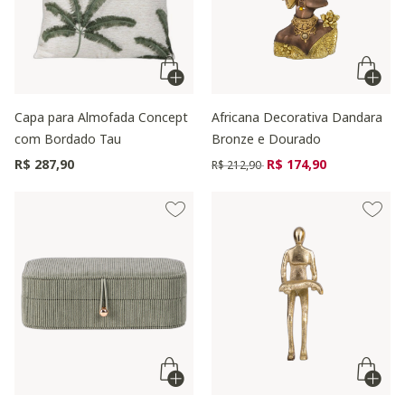
Capa para Almofada Concept
Africana Decorativa Dandara
com Bordado Tau
Bronze e Dourado
Preço reduzido de
para
R$ 287,90
R$ 174,90
R$ 212,90