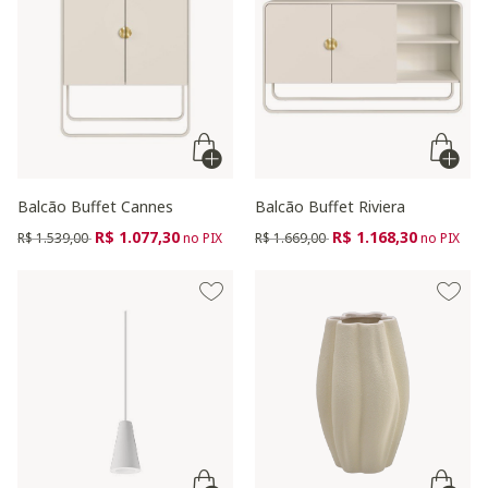
Balcão Buffet Cannes
Balcão Buffet Riviera
Preço reduzido de
para
Preço reduzido de
para
R$ 1.077,30
R$ 1.168,30
R$ 1.539,00
no PIX
R$ 1.669,00
no PIX