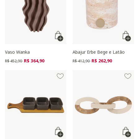
Vaso Wanka
Abajur Erbe Bege e Latão
Preço reduzido de
para
Preço reduzido de
para
R$ 364,90
R$ 262,90
R$ 452,90
R$ 412,90