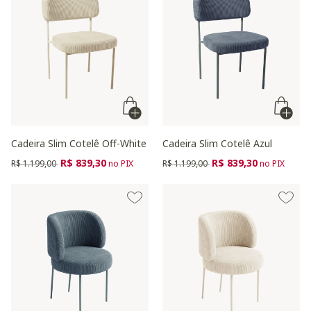
Cadeira Slim Cotelê Off-White
Cadeira Slim Cotelê Azul
Preço reduzido de
para
Preço reduzido de
para
R$ 839,30
R$ 839,30
R$ 1.199,00
no PIX
R$ 1.199,00
no PIX