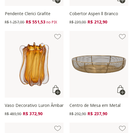
Pendente Clerici Grafite
Cobertor Aspen ll Branco
Preço reduzido de
para
Preço reduzido de
para
R$ 551,53
R$ 212,90
R$ 1.257,00
no PIX
R$ 239,00
Vaso Decorativo Luron Âmbar
Centro de Mesa em Metal
Preço reduzido de
para
Preço reduzido de
para
R$ 372,90
R$ 237,90
R$ 489,90
R$ 292,90