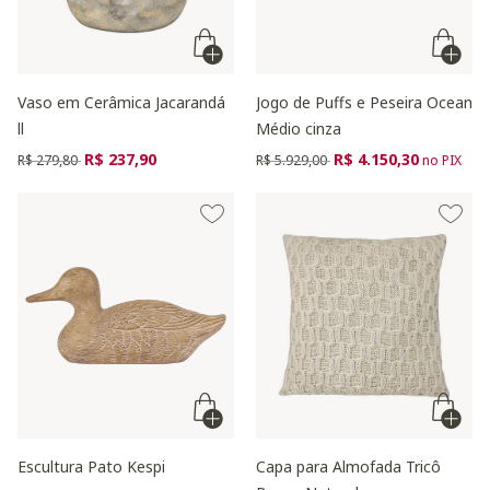
Vaso em Cerâmica Jacarandá
Jogo de Puffs e Peseira Ocean
ll
Médio cinza
Preço reduzido de
para
Preço reduzido de
para
R$ 237,90
R$ 4.150,30
R$ 279,80
R$ 5.929,00
no PIX
Escultura Pato Kespi
Capa para Almofada Tricô