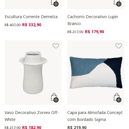
Escultura Corrente Demelza
Cachorro Decorativo Lupin
Branco
Preço reduzido de
para
R$ 332,90
R$ 407,90
Preço reduzido de
para
R$ 179,90
R$ 217,90
Vaso Decorativo Zorvex Off-
Capa para Almofada Concept
White
com Bordado Sigma
Preço reduzido de
para
R$ 182,90
R$ 219,90
R$ 217,90