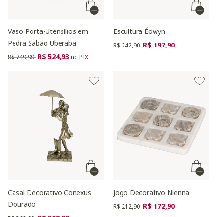
Vaso Porta-Utensílios em
Escultura Éowyn
Pedra Sabão Uberaba
Preço reduzido de
para
R$ 197,90
R$ 242,90
Preço reduzido de
para
R$ 524,93
R$ 749,90
no PIX
Casal Decorativo Conexus
Jogo Decorativo Nienna
Dourado
Preço reduzido de
para
R$ 172,90
R$ 212,90
Preço reduzido de
para