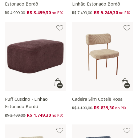
Estonado Bordô
Linhão Estonado Bordô
Preço reduzido de
para
Preço reduzido de
para
R$ 3.499,30
R$ 5.249,30
R$ 4.999,00
no PIX
R$ 7.499,00
no PIX
Puff Cuscino - Linhão
Cadeira Slim Cotelê Rosa
Estonado Bordô
Preço reduzido de
para
R$ 839,30
R$ 1.199,00
no PIX
Preço reduzido de
para
R$ 1.749,30
R$ 2.499,00
no PIX