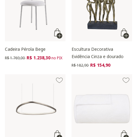
Cadeira Pérola Bege
Escultura Decorativa
Evidência Cinza e dourado
Preço reduzido de
para
R$ 1.238,30
R$ 1.769,00
no PIX
Preço reduzido de
para
R$ 154,90
R$ 182,90