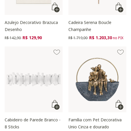
Azulejo Decorativo Brazuca
Cadeira Serena Boucle
Desenho
Champanhe
Preço reduzido de
para
Preço reduzido de
para
R$ 129,90
R$ 1.203,30
R$ 142,90
R$ 1.719,00
no PIX
Cabideiro de Parede Branco -
Família com Pet Decorativa
8 Sticks
Unio Cinza e dourado