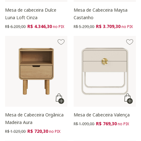
Mesa de cabeceira Dulce
Mesa de Cabeceira Maysa
Luna Loft Cinza
Castanho
Preço reduzido de
para
Preço reduzido de
para
R$ 4.346,30
R$ 3.709,30
R$ 6.209,00
no PIX
R$ 5.299,00
no PIX
Mesa de Cabeceira Orgânica
Mesa de Cabeceira Valença
Madeira Aura
Preço reduzido de
para
R$ 769,30
R$ 1.099,00
no PIX
Preço reduzido de
para
R$ 720,30
R$ 1.029,00
no PIX