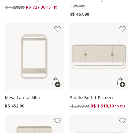
Hanover
Preço reduzido de
para
R$ 727,30
R$ 1.039,00
no PIX
R$ 467,90
Mesa Lateral Alba
Balcão Buffet Palazzo
Preço reduzido de
para
R$ 452,90
R$ 1.518,30
R$ 2.169,00
no PIX