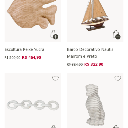
Escultura Peixe Yucra
Barco Decorativo Náutis
Marrom e Preto
Preço reduzido de
para
R$ 464,90
R$ 509,90
Preço reduzido de
para
R$ 322,90
R$ 384,90