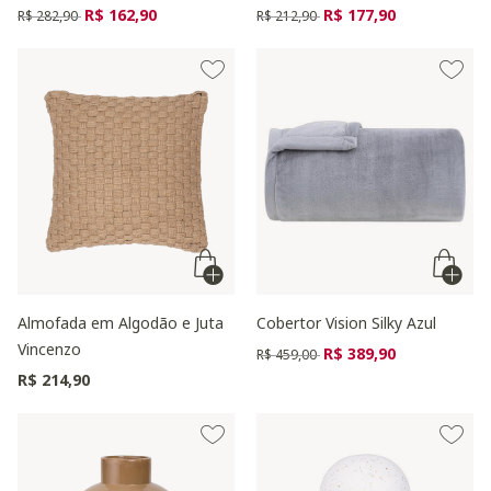
Preço reduzido de
para
Preço reduzido de
para
R$ 162,90
R$ 177,90
R$ 282,90
R$ 212,90
Almofada em Algodão e Juta
Cobertor Vision Silky Azul
Vincenzo
Preço reduzido de
para
R$ 389,90
R$ 459,00
R$ 214,90