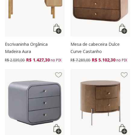
Escrivaninha Orgânica
Mesa de cabeceira Dulce
Madeira Aura
Curve Castanho
Preço reduzido de
para
Preço reduzido de
para
R$ 1.427,30
R$ 5.102,30
R$ 2.039,00
no PIX
R$ 7.289,00
no PIX