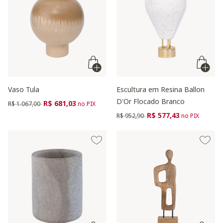
Vaso Tula
Escultura em Resina Ballon
D'Or Flocado Branco
Preço reduzido de
para
R$ 681,03
R$ 1.067,00
no PIX
Preço reduzido de
para
R$ 577,43
R$ 952,90
no PIX