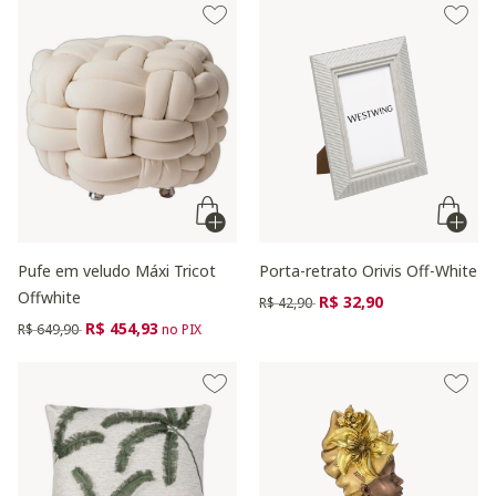
Pufe em veludo Máxi Tricot
Porta-retrato Orivis Off-White
Offwhite
Preço reduzido de
para
R$ 32,90
R$ 42,90
Preço reduzido de
para
R$ 454,93
R$ 649,90
no PIX