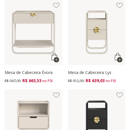
Mesa de Cabeceira Évora
Mesa de Cabeceira Lys
Preço reduzido de
para
Preço reduzido de
para
R$ 663,53
R$ 639,03
R$ 947,90
no PIX
R$ 912,90
no PIX