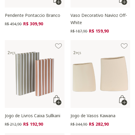
Pendente Pontaccio Branco
Vaso Decorativo Navioz Off-
White
Preço reduzido de
para
R$ 309,90
R$ 494,90
Preço reduzido de
para
R$ 159,90
R$ 187,90
Jogo de Livros Caixa Sullkani
Jogo de Vasos Kawana
Preço reduzido de
para
Preço reduzido de
para
R$ 192,90
R$ 282,90
R$ 212,90
R$ 344,90