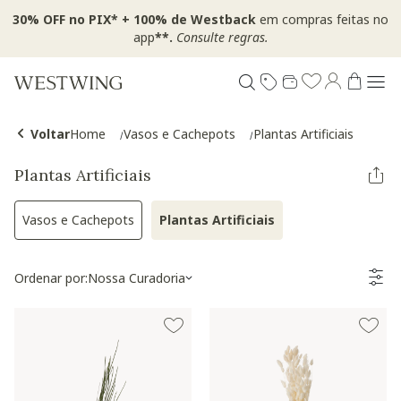
30% OFF no PIX* + 100% de Westback
em compras feitas no
app
**.
Consulte regras.
Voltar
Home
Vasos e Cachepots
Plantas Artificiais
Plantas Artificiais
Vasos e Cachepots
Plantas Artificiais
Refinar por Categoria: Vasos e Cachepots
Selected Atualmente refina
Ordenar por:
Nossa Curadoria