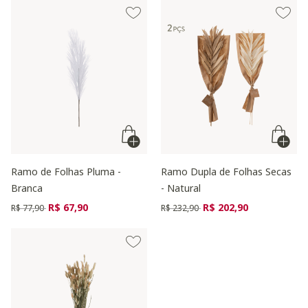
Ramo de Folhas Pluma -
Ramo Dupla de Folhas Secas
Branca
- Natural
Preço reduzido de
para
Preço reduzido de
para
R$ 67,90
R$ 202,90
R$ 77,90
R$ 232,90