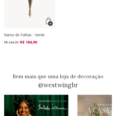
Ramo de Folhas - Verde
Preço reduzido de
para
R$ 184,90
R$ 244,90
Bem mais que uma loja de decoração
@westwingbr