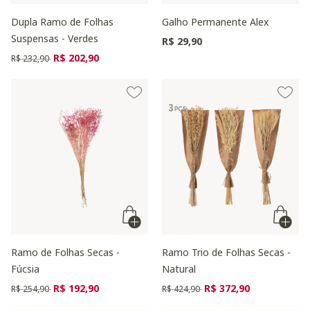
Dupla Ramo de Folhas
Galho Permanente Alex
Suspensas - Verdes
R$ 29,90
Preço reduzido de
para
R$ 202,90
R$ 232,90
Ramo de Folhas Secas -
Ramo Trio de Folhas Secas -
Fúcsia
Natural
Preço reduzido de
para
Preço reduzido de
para
R$ 192,90
R$ 372,90
R$ 254,90
R$ 424,90