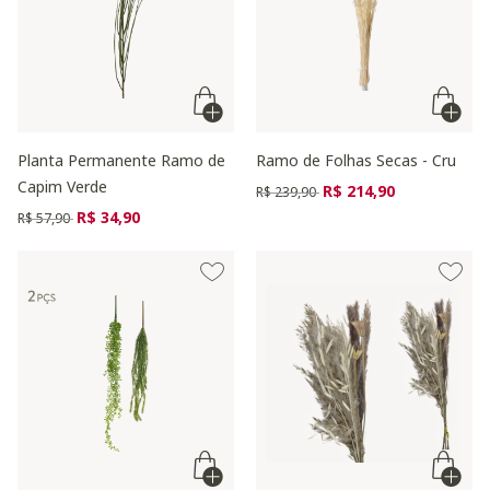
Planta Permanente Ramo de
Ramo de Folhas Secas - Cru
Capim Verde
Preço reduzido de
para
R$ 214,90
R$ 239,90
Preço reduzido de
para
R$ 34,90
R$ 57,90