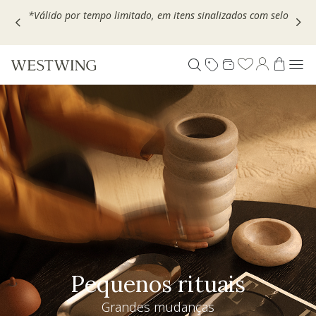
Escolha seu VOUCHER e ganhe até 30% OFF*: use
MOVEL30,
TEXTIL30 OU DECOR20
Pequenos rituais
Grandes mudanças