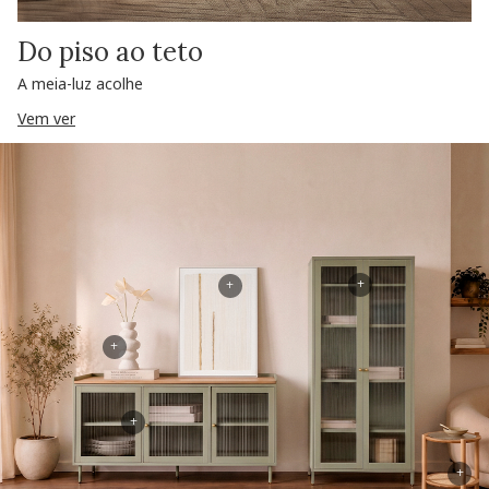
Do piso ao teto
A meia-luz acolhe
Vem ver
+
+
+
+
+