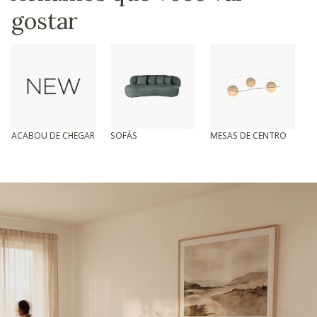
gostar
ACABOU DE CHEGAR
SOFÁS
MESAS DE CENTRO
T