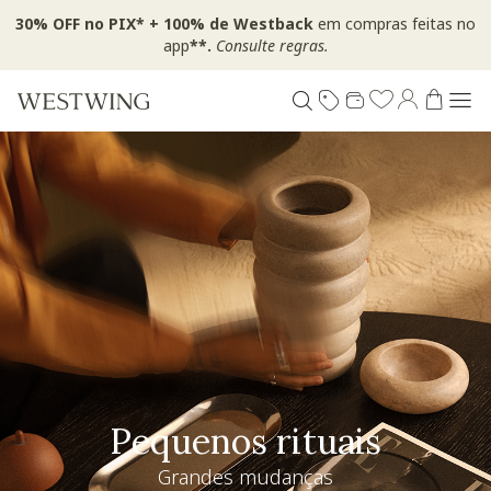
30% OFF no PIX* + 100% de Westback
em compras feitas no
app
**.
Consulte regras.
Pequenos rituais
Grandes mudanças