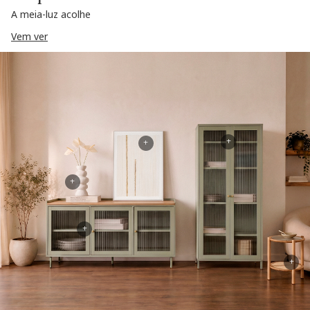
A meia-luz acolhe
Vem ver
+
+
+
+
+