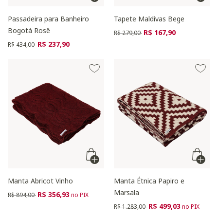
Passadeira para Banheiro
Tapete Maldivas Bege
Bogotá Rosê
Preço reduzido de
para
R$ 167,90
R$ 279,00
Preço reduzido de
para
R$ 237,90
R$ 434,00
Manta Abricot Vinho
Manta Étnica Papiro e
Marsala
Preço reduzido de
para
R$ 356,93
R$ 894,00
no PIX
Preço reduzido de
para
R$ 499,03
R$ 1.283,00
no PIX