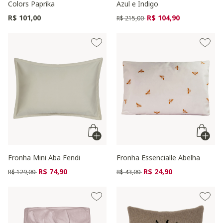
Colors Paprika
Azul e Indigo
Preço reduzido de
para
R$ 101,00
R$ 104,90
R$ 215,00
Fronha Mini Aba Fendi
Fronha Essencialle Abelha
Preço reduzido de
para
Preço reduzido de
para
R$ 74,90
R$ 24,90
R$ 129,00
R$ 43,00