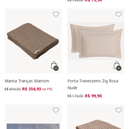
R$ 134,00
Manta Tranças Marrom
Porta-Travesseiro Zig Rosa
Nude
Preço reduzido de
para
R$ 356,93
R$ 894,00
no PIX
Preço reduzido de
para
R$ 99,90
R$ 174,00