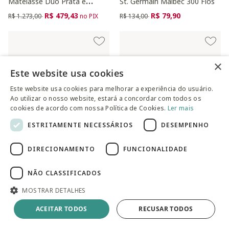
Matelassê Duo Prata e
St. Germain Malbec 300 Fios
Grafite 300 Fios
Preço reduzido de
para
Preço reduzido de
para
R$ 479,43
R$ 79,90
R$ 1.273,00
no PIX
R$ 134,00
×
Este website usa cookies
Este website usa cookies para melhorar a experiência do usuário.
Ao utilizar o nosso website, estará a concordar com todos os
cookies de acordo com nossa Política de Cookies.
Ler mais
ESTRITAMENTE NECESSÁRIOS
DESEMPENHO
DIRECIONAMENTO
FUNCIONALIDADE
Fronha Duale Rosa Nude
Manta Estela Cinza Gelo
Preço reduzido de
para
Preço reduzido de
para
NÃO CLASSIFICADOS
R$ 107,90
R$ 362,53
R$ 206,00
R$ 894,00
no PIX
MOSTRAR DETALHES
ACEITAR TODOS
RECUSAR TODOS