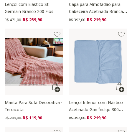
Lençol com Elástico St.
Capa para Almofadão para
Germain Branco 200 Fios
Cabeceira Acetinada Branca
300 Fios
Preço reduzido de
para
Preço reduzido de
para
R$ 259,90
R$ 219,90
R$ 471,00
R$ 392,00
Manta Para Sofá Decorativa -
Lençol Inferior com Elástico
Terracota
Acetinado Gan Índigo 300
Fios
Preço reduzido de
para
Preço reduzido de
para
R$ 119,90
R$ 219,90
R$ 209,00
R$ 392,00