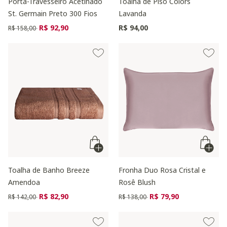
Porta-Travesseiro Acetinado
Toalha de Piso Colors
St. Germain Preto 300 Fios
Lavanda
Preço reduzido de
para
R$ 92,90
R$ 94,00
R$ 158,00
Toalha de Banho Breeze
Fronha Duo Rosa Cristal e
Amendoa
Rosê Blush
Preço reduzido de
para
Preço reduzido de
para
R$ 82,90
R$ 79,90
R$ 142,00
R$ 138,00