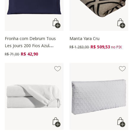
Fronha com Debrum Tous
Manta Yara Cru
Les Jours 200 Fios Azul
Preço reduzido de
para
R$ 509,53
R$ 1.283,00
no PIX
Marinho
Preço reduzido de
para
R$ 42,90
R$ 71,00