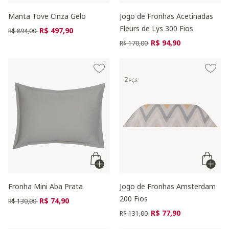
Manta Tove Cinza Gelo
Jogo de Fronhas Acetinadas
Fleurs de Lys 300 Fios
Preço reduzido de
para
R$ 497,90
R$ 894,00
Preço reduzido de
para
R$ 94,90
R$ 170,00
Fronha Mini Aba Prata
Jogo de Fronhas Amsterdam
200 Fios
Preço reduzido de
para
R$ 74,90
R$ 130,00
Preço reduzido de
para
R$ 77,90
R$ 131,00