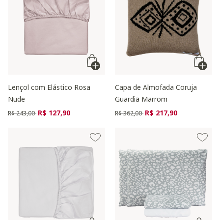
Lençol com Elástico Rosa
Capa de Almofada Coruja
Nude
Guardiã Marrom
Preço reduzido de
para
Preço reduzido de
para
R$ 127,90
R$ 217,90
R$ 243,00
R$ 362,00