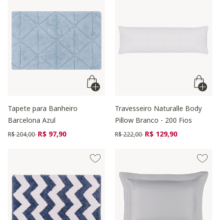
Tapete para Banheiro
Travesseiro Naturalle Body
Barcelona Azul
Pillow Branco - 200 Fios
Preço reduzido de
para
Preço reduzido de
para
R$ 97,90
R$ 129,90
R$ 204,00
R$ 222,00