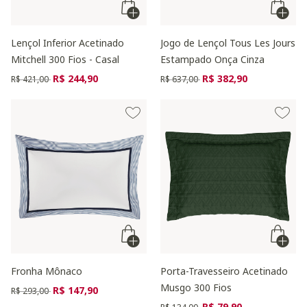
Lençol Inferior Acetinado
Jogo de Lençol Tous Les Jours
Mitchell 300 Fios - Casal
Estampado Onça Cinza
Preço reduzido de
para
Preço reduzido de
para
R$ 244,90
R$ 382,90
R$ 421,00
R$ 637,00
Fronha Mônaco
Porta-Travesseiro Acetinado
Musgo 300 Fios
Preço reduzido de
para
R$ 147,90
R$ 293,00
Preço reduzido de
para
R$ 79,90