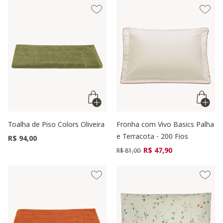
Toalha de Piso Colors Oliveira
Fronha com Vivo Basics Palha
e Terracota - 200 Fios
R$ 94,00
Preço reduzido de
para
R$ 47,90
R$ 81,00