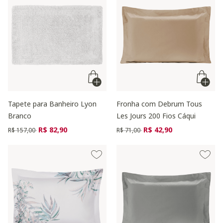
Tapete para Banheiro Lyon
Fronha com Debrum Tous
Branco
Les Jours 200 Fios Cáqui
Preço reduzido de
para
Preço reduzido de
para
R$ 82,90
R$ 42,90
R$ 157,00
R$ 71,00