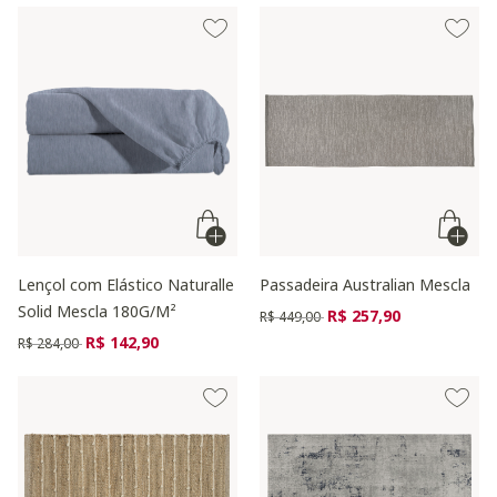
Lençol com Elástico Naturalle
Passadeira Australian Mescla
Solid Mescla 180G/M²
Preço reduzido de
para
R$ 257,90
R$ 449,00
Preço reduzido de
para
R$ 142,90
R$ 284,00