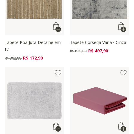
Tapete Poa Juta Detalhe em
Tapete Corsega Vána - Cinza
Lã
Preço reduzido de
para
R$ 497,90
R$ 829,00
Preço reduzido de
para
R$ 172,90
R$ 302,00