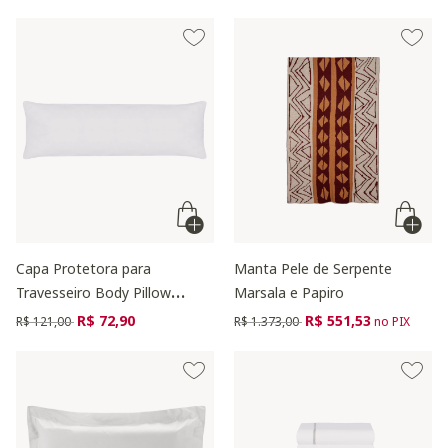
Capa Protetora para
Manta Pele de Serpente
Travesseiro Body Pillow
Marsala e Papiro
Branca - 200 Fios
Preço reduzido de
para
Preço reduzido de
para
R$ 72,90
R$ 551,53
R$ 121,00
R$ 1.373,00
no PIX