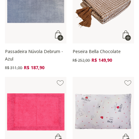
Passadeira Núvola Debrum -
Peseira Bella Chocolate
Azul
Preço reduzido de
para
R$ 149,90
R$ 252,00
Preço reduzido de
para
R$ 187,90
R$ 311,00