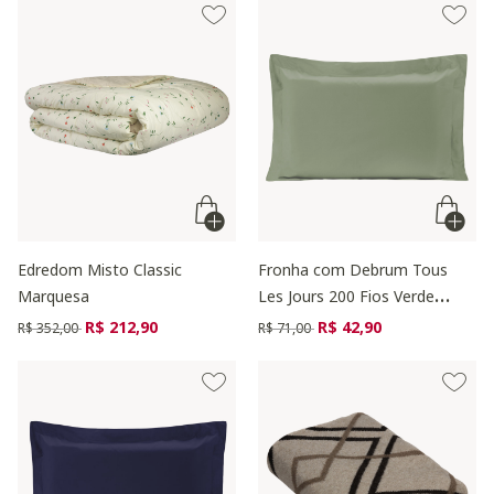
Edredom Misto Classic
Fronha com Debrum Tous
Marquesa
Les Jours 200 Fios Verde
Menta
Preço reduzido de
para
Preço reduzido de
para
R$ 212,90
R$ 42,90
R$ 352,00
R$ 71,00