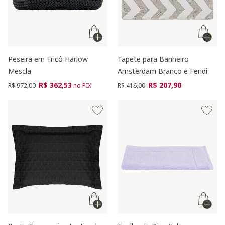
Peseira em Tricô Harlow
Tapete para Banheiro
Mescla
Amsterdam Branco e Fendi
Preço reduzido de
para
Preço reduzido de
para
R$ 362,53
R$ 207,90
R$ 972,00
no PIX
R$ 416,00