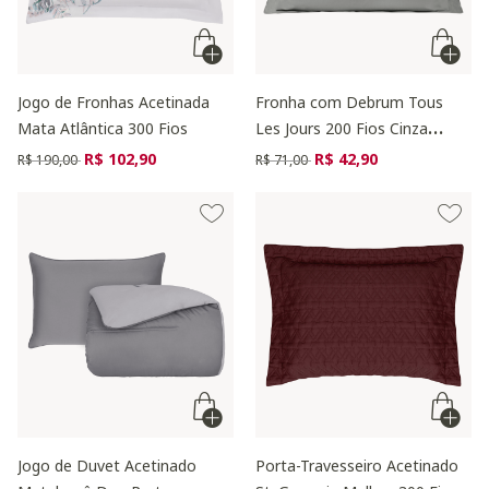
Jogo de Fronhas Acetinada
Fronha com Debrum Tous
Mata Atlântica 300 Fios
Les Jours 200 Fios Cinza
Névoa
Preço reduzido de
para
Preço reduzido de
para
R$ 102,90
R$ 42,90
R$ 190,00
R$ 71,00
Jogo de Duvet Acetinado
Porta-Travesseiro Acetinado