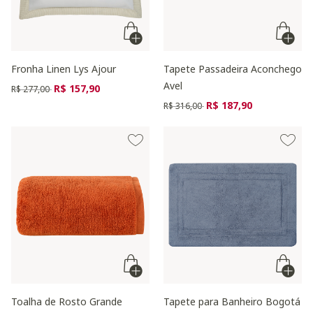
Fronha Linen Lys Ajour
Tapete Passadeira Aconchego
Avel
Preço reduzido de
para
R$ 157,90
R$ 277,00
Preço reduzido de
para
R$ 187,90
R$ 316,00
Toalha de Rosto Grande
Tapete para Banheiro Bogotá