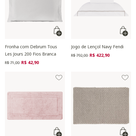
Fronha com Debrum Tous
Jogo de Lençol Navy Fendi
Les Jours 200 Fios Branca
Preço reduzido de
para
R$ 422,90
R$ 792,00
Preço reduzido de
para
R$ 42,90
R$ 71,00