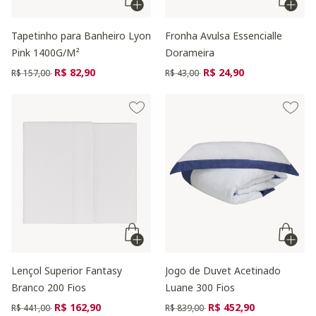
Tapetinho para Banheiro Lyon
Fronha Avulsa Essencialle
Pink 1400G/M²
Dorameira
Preço reduzido de
para
Preço reduzido de
para
R$ 82,90
R$ 24,90
R$ 157,00
R$ 43,00
Lençol Superior Fantasy
Jogo de Duvet Acetinado
Branco 200 Fios
Luane 300 Fios
Preço reduzido de
para
Preço reduzido de
para
R$ 162,90
R$ 452,90
R$ 441,00
R$ 839,00