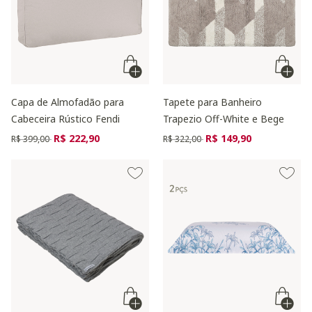
Capa de Almofadão para
Tapete para Banheiro
Cabeceira Rústico Fendi
Trapezio Off-White e Bege
Preço reduzido de
para
Preço reduzido de
para
R$ 222,90
R$ 149,90
R$ 399,00
R$ 322,00