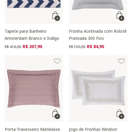
Tapete para Banheiro
Fronha Acetinada com Rolotê
Amsterdam Branco e Indigo
Prateada 300 Fios
Preço reduzido de
para
Preço reduzido de
para
R$ 207,90
R$ 84,90
R$ 416,00
R$ 150,00
Porta-Travesseiro Matelasse
Jogo de Fronhas Windsor