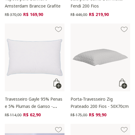
Amsterdam Brancoe Grafite
Fendi 200 Fios
Preço reduzido de
para
Preço reduzido de
para
R$ 169,90
R$ 219,90
R$ 370,00
R$ 446,00
Travesseiro Gayle 95% Penas
Porta-Travesseiro Zig
e 5% Plumas de Ganso -
Prateado 200 Fios - 50X70cm
Branco
Preço reduzido de
para
Preço reduzido de
para
R$ 62,90
R$ 99,90
R$ 114,00
R$ 175,00