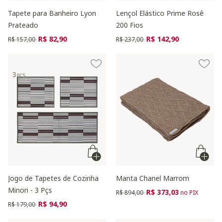
Tapete para Banheiro Lyon
Lençol Elástico Prime Rosê
Prateado
200 Fios
Preço reduzido de
para
Preço reduzido de
para
R$ 82,90
R$ 142,90
R$ 157,00
R$ 237,00
Jogo de Tapetes de Cozinha
Manta Chanel Marrom
Minori - 3 Pçs
Preço reduzido de
para
R$ 373,03
R$ 894,00
no PIX
Preço reduzido de
para
R$ 94,90
R$ 179,00