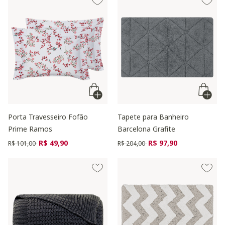
Porta Travesseiro Fofão
Tapete para Banheiro
Prime Ramos
Barcelona Grafite
Preço reduzido de
para
Preço reduzido de
para
R$ 49,90
R$ 97,90
R$ 101,00
R$ 204,00