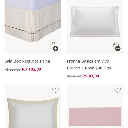
Saia Box Requinte Palha
Fronha Basics em Vivo
Branco e Rosê 200 Fios
Preço reduzido de
para
R$ 102,90
R$ 202,00
Preço reduzido de
para
R$ 47,90
R$ 81,00