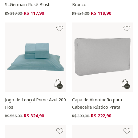
St.Germain Rosê Blush
Branco
Preço reduzido de
para
Preço reduzido de
para
R$ 117,90
R$ 119,90
R$ 219,00
R$ 231,00
Jogo de Lençol Prime Azul 200
Capa de Almofadão para
Fios
Cabeceira Rústico Prata
Preço reduzido de
para
Preço reduzido de
para
R$ 324,90
R$ 222,90
R$ 556,00
R$ 399,00