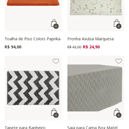
Toalha de Piso Colors Paprika
Fronha Avulsa Marquesa
Preço reduzido de
para
R$ 94,00
R$ 24,90
R$ 43,00
Tapete para Banheiro
Saia para Cama Box Matel