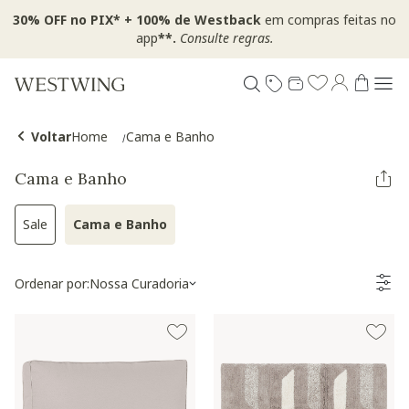
30% OFF no PIX* + 100% de Westback
em compras feitas no
app
**.
Consulte regras.
Voltar
Home
Cama e Banho
Cama e Banho
Sale
Cama e Banho
Refinar por Categoria: Sale
Selected Atualmente refinado por Categoria:
Ordenar por:
Nossa Curadoria