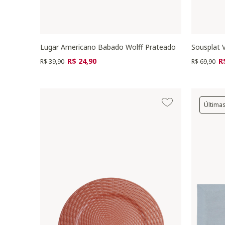
Lugar Americano Babado Wolff Prateado
Sousplat V
Preço reduzido de
para
Preço redu
pa
R$ 24,90
R
R$ 39,90
R$ 69,90
Última