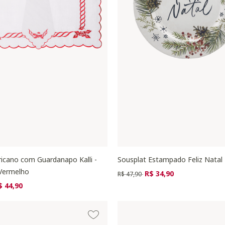
icano com Guardanapo Kalli -
Sousplat Estampado Feliz Natal
Vermelho
Preço reduzido de
para
R$ 34,90
R$ 47,90
zido de
ra
$ 44,90