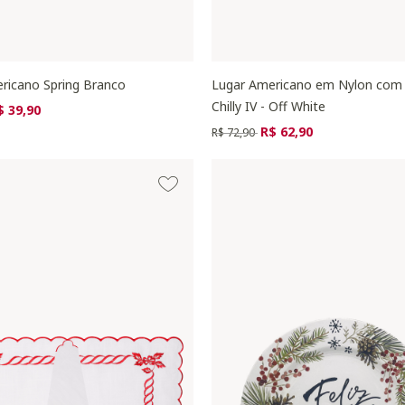
ricano Spring Branco
Lugar Americano em Nylon com
Chilly IV - Off White
zido de
ra
$ 39,90
Preço reduzido de
para
R$ 62,90
R$ 72,90