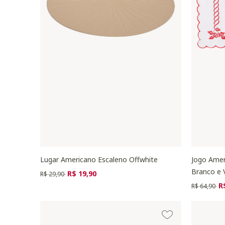
Lugar Americano Escaleno Offwhite
Jogo Amer
Branco e 
Preço reduzido de
para
R$ 19,90
R$ 29,90
Preço redu
pa
R
R$ 64,90