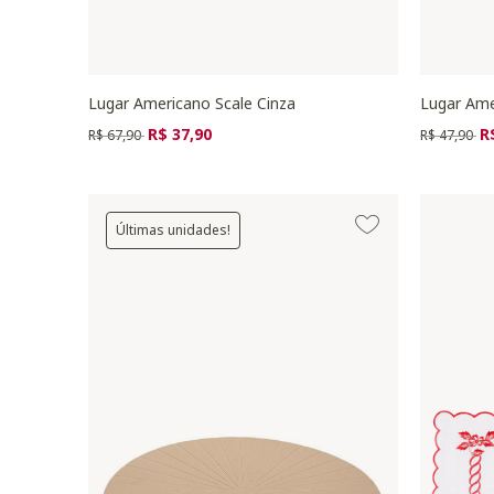
Lugar Americano Scale Cinza
Lugar Ame
Preço reduzido de
para
Preço redu
pa
R$ 37,90
R
R$ 67,90
R$ 47,90
Últimas unidades!