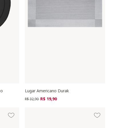
to
Lugar Americano Durak
Preço reduzido de
para
R$ 19,90
R$ 32,90