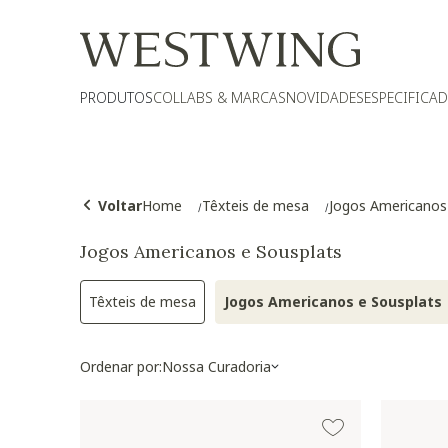
PRODUTOS
COLLABS & MARCAS
NOVIDADES
ESPECIFICA
Voltar
Home
Têxteis de mesa
Jogos Americanos
Jogos Americanos e Sousplats
Têxteis de mesa
Jogos Americanos e Sousplats
Refinar por Categoria: Têxteis de mesa
Selected 
Ordenar por:
Nossa Curadoria