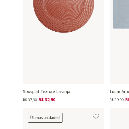
Sousplat Texture Laranja
Lugar Ame
Preço reduzido de
para
Preço redu
pa
R$ 32,90
R
R$ 37,90
R$ 39,90
Últimas unidades!