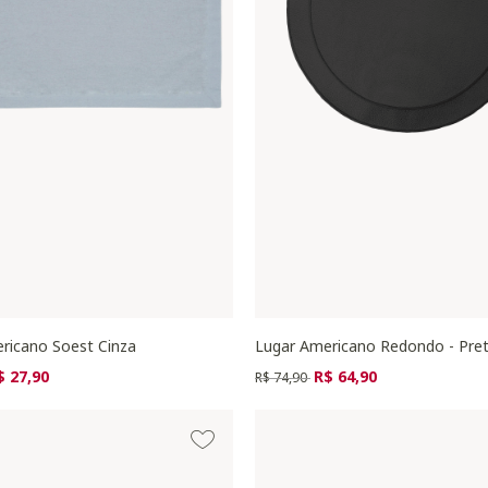
ricano Soest Cinza
Lugar Americano Redondo - Pre
zido de
ra
Preço reduzido de
para
$ 27,90
R$ 64,90
R$ 74,90