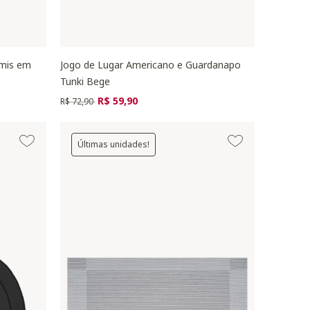
emis em
Jogo de Lugar Americano e Guardanapo
Tunki Bege
Preço reduzido de
para
R$ 59,90
R$ 72,90
Últimas unidades!