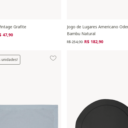
intage Grafite
Jogo de Lugares Americano Od
Bambu Natural
zido de
ra
$ 47,90
Preço reduzido de
para
R$ 182,90
R$ 254,90
s unidades!