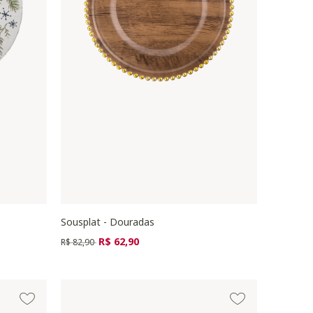
Sousplat - Douradas
Preço reduzido de
para
R$ 62,90
R$ 82,90