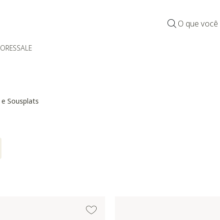
O que você
DORES
SALE
 e Sousplats
Atualmente refinado por Categoria: Jogos Americanos e Sousplats