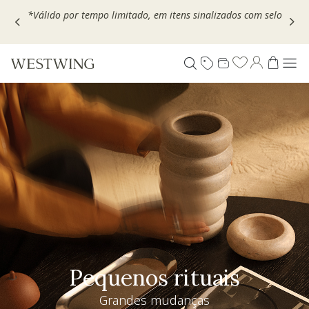
Escolha seu VOUCHER e ganhe até 30% OFF*: use
MOVEL30,
TEXTIL30 OU DECOR20
Pequenos rituais
Grandes mudanças