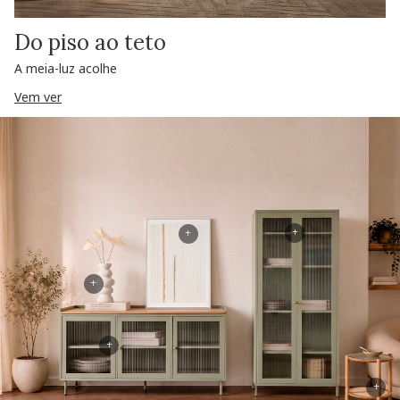
Do piso ao teto
A meia-luz acolhe
Vem ver
+
+
+
+
+