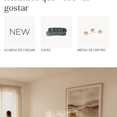
gostar
ACABOU DE CHEGAR
SOFÁS
MESAS DE CENTRO
T