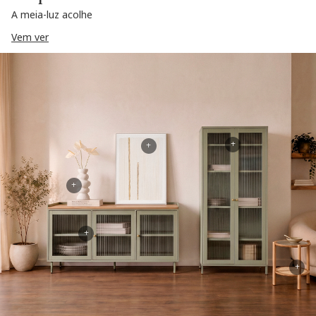
A meia-luz acolhe
Vem ver
+
+
+
+
+