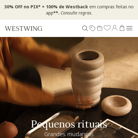
30% OFF no PIX* + 100% de Westback
em compras feitas no
app
**.
Consulte regras.
Pequenos rituais
Grandes mudanças