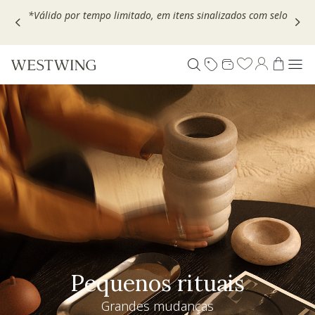
Escolha seu VOUCHER e ganhe até 30% OFF*: use
MOVEL30,
TEXTIL30 OU DECOR20
Pequenos rituais
Grandes mudanças