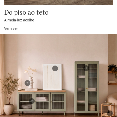
Do piso ao teto
A meia-luz acolhe
Vem ver
+
+
+
+
+