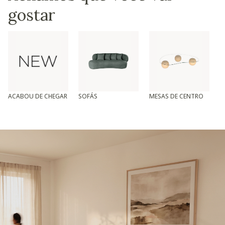
gostar
ACABOU DE CHEGAR
SOFÁS
MESAS DE CENTRO
T