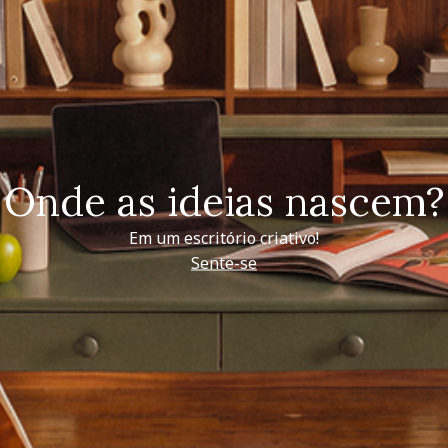
Onde as ideias nascem?
Em um escritório criativo!
Sente-se