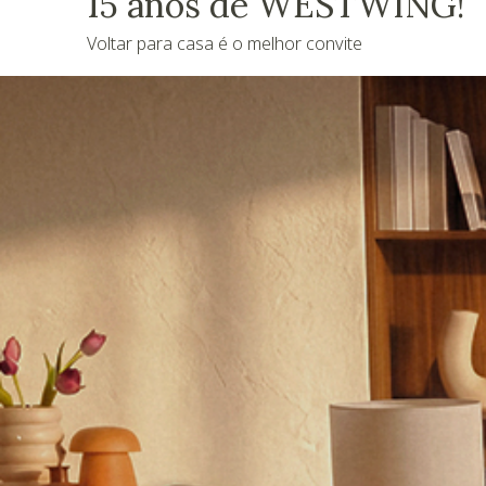
15 anos de WESTWING!
Voltar para casa é o melhor convite