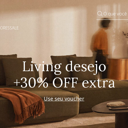
O que você
DORES
SALE
Pequenos rituais
Grandes mudanças
Decorar