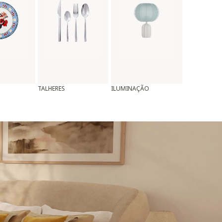
TALHERES
ILUMINAÇÃO
ALMOFADAS