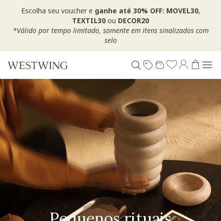
Escolha seu voucher e
ganhe até 30% OFF: MOVEL30
,
TEXTIL30
ou
DECOR20
*Válido por tempo limitado, somente em itens sinalizados com
selo
Pequenos rituais