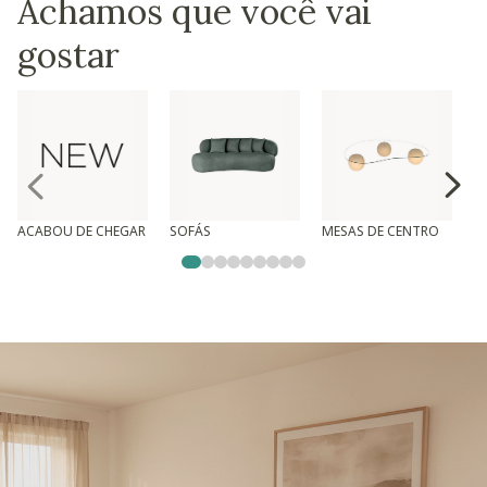
Achamos que você vai
gostar
ACABOU DE CHEGAR
SOFÁS
MESAS DE CENTRO
T