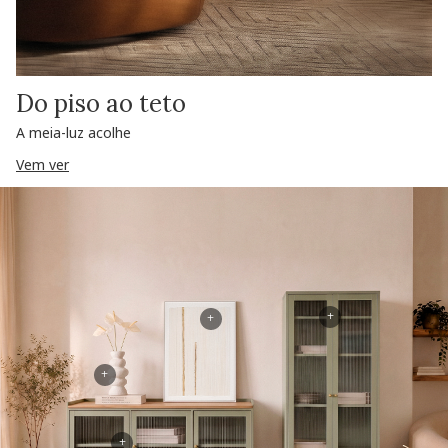
Do piso ao teto
A meia-luz acolhe
Vem ver
+
+
+
+