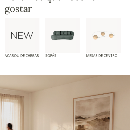
gostar
ACABOU DE CHEGAR
SOFÁS
MESAS DE CENTRO
T