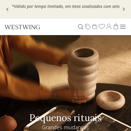
Escolha seu VOUCHER e ganhe até 30% OFF*: use
MOVEL30,
TEXTIL30 OU DECOR20
Pequenos rituais
Grandes mudanças