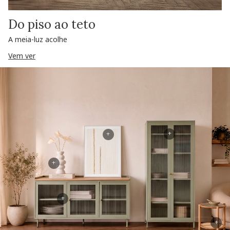
Do piso ao teto
A meia-luz acolhe
Vem ver
+
+
+
+
+