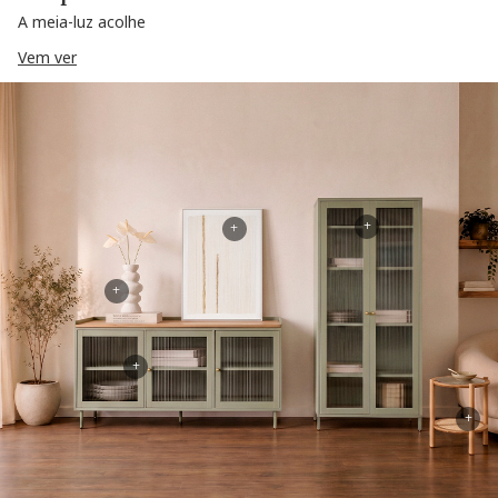
A meia-luz acolhe
Vem ver
+
+
+
+
+