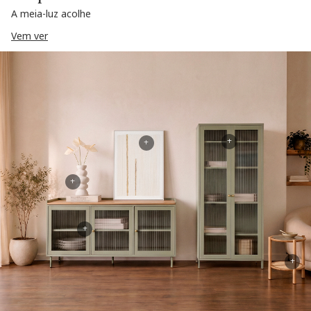
A meia-luz acolhe
Vem ver
+
+
+
+
+