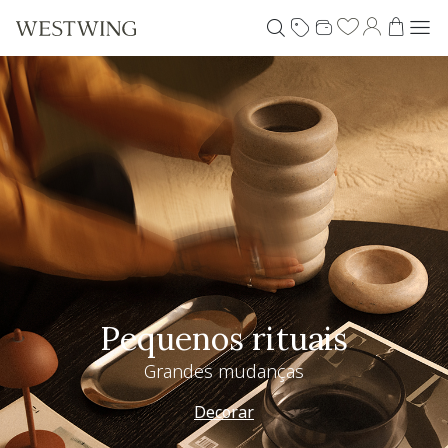
Especial Dia dos Pais
Westwing + @_nathaliacandelaria
Vem ver