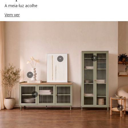
A meia-luz acolhe
Vem ver
+
+
+
+
+