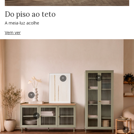
Do piso ao teto
A meia-luz acolhe
Vem ver
+
+
+
+
+