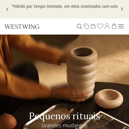
Escolha seu VOUCHER e ganhe até 30% OFF*: use
MOVEL30,
TEXTIL30 OU DECOR20
Pequenos rituais
Grandes mudanças