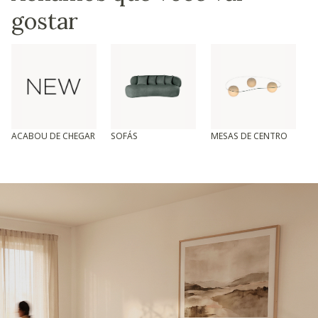
gostar
ACABOU DE CHEGAR
SOFÁS
MESAS DE CENTRO
T