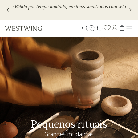
Escolha seu VOUCHER e ganhe até 30% OFF*: use
MOVEL30,
TEXTIL30 OU DECOR20
Pequenos rituais
Grandes mudanças