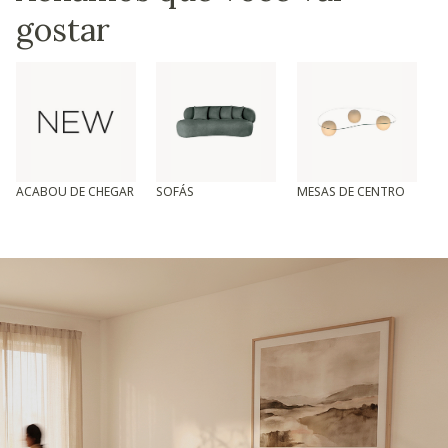
gostar
ACABOU DE CHEGAR
SOFÁS
MESAS DE CENTRO
T