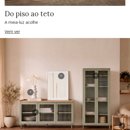
Do piso ao teto
A meia-luz acolhe
Vem ver
+
+
+
+
+